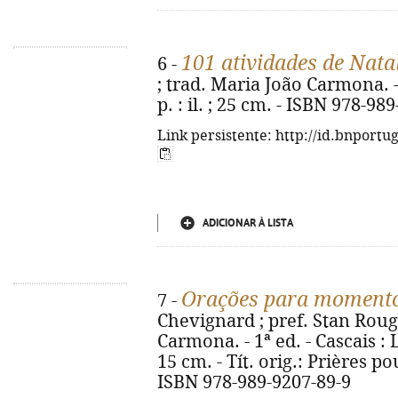
101 atividades de Nata
6 -
; trad. Maria João Carmona. -
p. : il. ; 25 cm. - ISBN 978-98
Link persistente: http://id.bnportu
ADICIONAR À LISTA
Orações para momentos
7 -
Chevignard ; pref. Stan Rougi
Carmona. - 1ª ed. - Cascais : Lu
15 cm. - Tít. orig.: Prières po
ISBN 978-989-9207-89-9