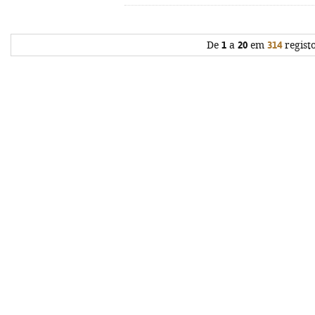
De
1
a
20
em
314
regist