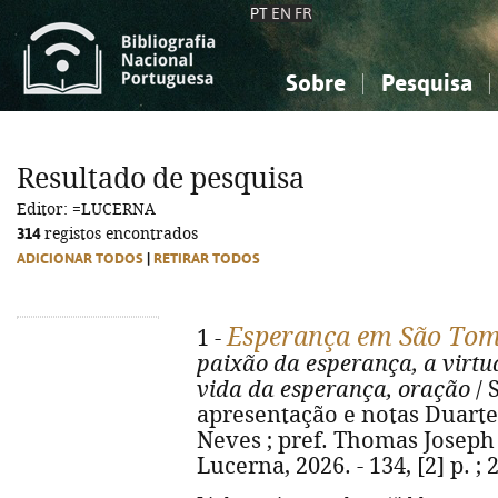
PT
EN
FR
Sobre
Pesquisa
Sobre a Bibliografia Nacional
Simples
Conhecimento, Informação...
Conhecimento, Informação...
Combinada
A
Resultado de pesquisa
Ciências sociais...
Ciências sociais...
Editor: =LUCERNA
Arte, desporto...
Arte, desporto...
314
registos encontrados
ADICIONAR TODOS
|
RETIRAR TODOS
Esperança em São Tom
1 -
paixão da esperança, a virtu
vida da esperança, oração
/ 
apresentação e notas Duarte
Neves ; pref. Thomas Joseph W
Lucerna, 2026. - 134, [2] p. ;