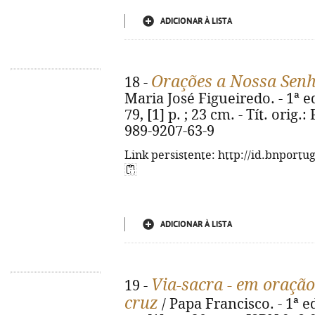
ADICIONAR À LISTA
Orações a Nossa Sen
18 -
Maria José Figueiredo. - 1ª ed
79, [1] p. ; 23 cm. - Tít. orig
989-9207-63-9
Link persistente: http://id.bnportu
ADICIONAR À LISTA
Via-sacra - em oraçã
19 -
cruz
/ Papa Francisco. - 1ª ed