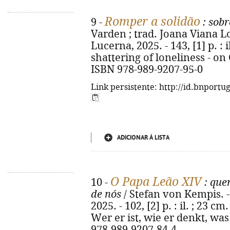
Romper a solidão
9 -
: sobr
Varden ; trad. Joana Viana Lop
Lucerna, 2025. - 143, [1] p. : il
shattering of loneliness - o
ISBN 978-989-9207-95-0
Link persistente: http://id.bnportu
ADICIONAR À LISTA
O Papa Leão XIV
10 -
: que
de nós
/ Stefan von Kempis. - 
2025. - 102, [2] p. : il. ; 23 cm
Wer er ist, wie er denkt, wa
978-989-9207-84-4