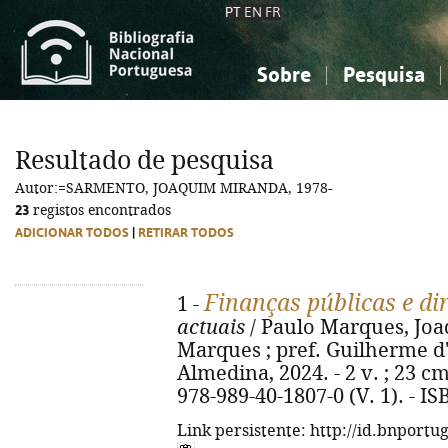
PT
EN
FR
Sobre
Pesquisa
Sobre a Bibliografia Nacional
Simples
Conhecimento, Informação...
Conhecimento, Informação...
Combinada
A
Resultado de pesquisa
Ciências sociais...
Ciências sociais...
Autor:=SARMENTO, JOAQUIM MIRANDA, 1978-
Arte, desporto...
Arte, desporto...
23
registos encontrados
ADICIONAR TODOS
|
RETIRAR TODOS
Finanças públicas e dir
1 -
actuais
/ Paulo Marques, Jo
Marques ; pref. Guilherme d'
Almedina, 2024. - 2 v. ; 23 cm
978-989-40-1807-0 (V. 1). - I
Link persistente: http://id.bnportu