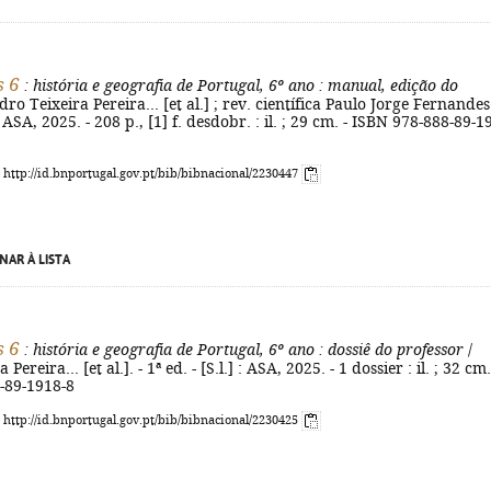
s 6
: história e geografia de Portugal, 6º ano
: manual, edição do
dro Teixeira Pereira... [et al.] ; rev. científica Paulo Jorge Fernandes.
] : ASA, 2025. - 208 p., [1] f. desdobr. : il. ; 29 cm. - ISBN 978-888-89-1
: http://id.bnportugal.gov.pt/bib/bibnacional/2230447
NAR À LISTA
s 6
: história e geografia de Portugal, 6º ano
: dossiê do professor
/
Pereira... [et al.]. - 1ª ed. - [S.l.] : ASA, 2025. - 1 dossier : il. ; 32 cm.
-89-1918-8
: http://id.bnportugal.gov.pt/bib/bibnacional/2230425