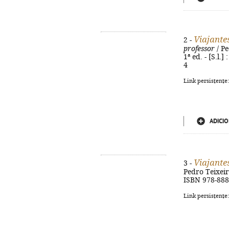
Viajante
2 -
professor
/ Pe
1ª ed. - [S.l.
4
Link persistente
ADICIO
Viajante
3 -
Pedro Teixeira 
ISBN 978-888
Link persistente