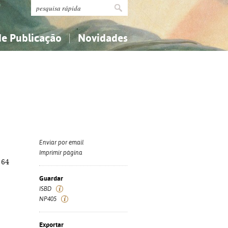
de Publicação
Novidades
s
Religião...
Religião...
Ciências aplicadas...
Ciências aplicadas...
História, geografia, biografias...
História, geografia, biografias...
Enviar por email
Imprimir página
 64
Guardar
ISBD
NP405
Exportar