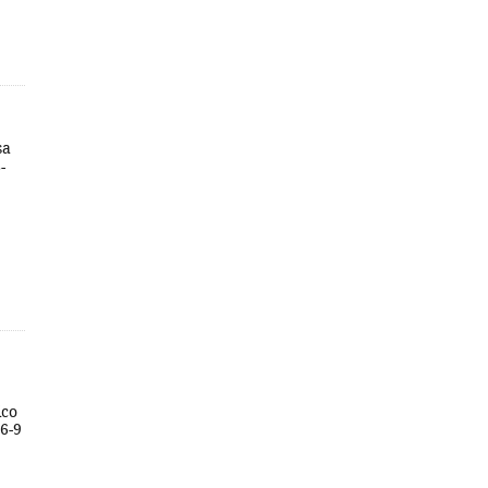
sa
-
ico
66-9