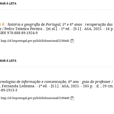
NAR À LISTA
s 6
: história e geografia de Portugal, 5º e 6º anos
: recuperação das
s
/ Pedro Teixeira Pereira... [et al.]. - 1ª ed. - [S.l.] : ASA, 2025. - 16 p.
- ISBN 978-888-89-1924-9
: http://id.bnportugal.gov.pt/bib/bibnacional/2230445
NAR À LISTA
ecnologias de informação e comunicação, 6º ano
: guia do professor
/
Fernanda Ledesma. - 1ª ed. - [S.l.] : ASA, 2025. - 265 p. : il. ; 29 cm.
-89-1913-3
: http://id.bnportugal.gov.pt/bib/bibnacional/2230449