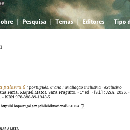
FR
Sobre
Pesquisa
Temas
Editores
Tipo 
obre a Bibliografia Nacional
imples
onhecimento, Informação...
onhecimento, Informação...
Combinada
A minha lista
Como utilizar
Filosofia, psicologia...
Filosofia, psicologia...
Perguntas frequente
a
iências sociais...
iências sociais...
Ciências exatas e naturais...
Ciências exatas e naturais...
rte, desporto...
rte, desporto...
Literatura, linguística...
Literatura, linguística...
a palavra 6
: português, 6ºano
: avaliação inclusiva - exclusivo
ana Faria, Raquel Matos, Sara Fraguito. - 1ª ed. - [S.l.] : ASA, 2025. -
cm. - ISBN 978-888-89-1948-5
: http://id.bnportugal.gov.pt/bib/bibnacional/2231104
NAR À LISTA