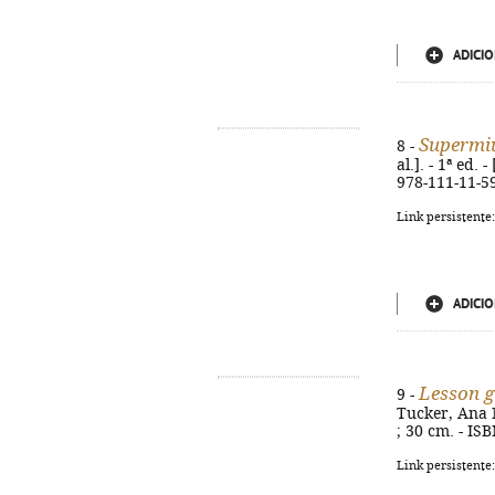
ADICIO
Supermi
8 -
al.]. - 1ª ed. 
978-111-11-5
Link persistente
ADICIO
Lesson gu
9 -
Tucker, Ana Ma
; 30 cm. - IS
Link persistente