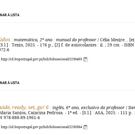
NAR À LISTA
údos
: matemática, 2º ano
: manual do professor
/ Célia Mestre... [et
- [S.l.] : Texto, 2025. - 176 p., [2] f. de autocolantes : il. ; 29 cm. - ISBN
972-6
: http://id.bnportugal.gov.pt/bib/bibnacional/2230403
NAR À LISTA
ide, ready, set, go! 6
: inglês, 6º ano, exclusivo do professor
/ Da
ria Santos, Catarina Pedrosa. - 1ª ed. - [S.l.] : ASA, 2025. - 111 p. : 
BN 978-888-89-1961-4
: http://id.bnportugal.gov.pt/bib/bibnacional/2230384