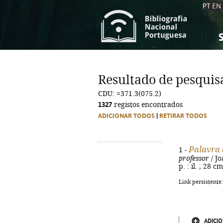
PT
EN
S
S
C
C
Resultado de pesquis
C
C
CDU: =371.3(075.2)
A
A
1327
registos encontrados
ADICIONAR TODOS
|
RETIRAR TODOS
Palavra 
1 -
professor
/ Jo
p. : il. ; 28 
Link persistente
ADICIO