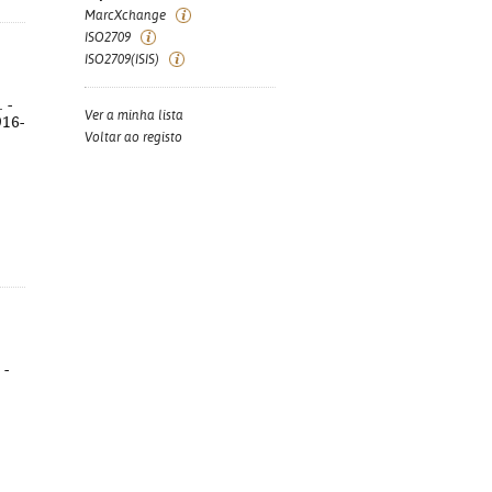
MarcXchange
ISO2709
ISO2709(ISIS)
 -
Ver a minha lista
916-
Voltar ao registo
 -