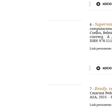
ADICIO
Supermi
6 -
computaciona
Coelho, Belmir
converg. : il.
ISBN 978-111
Link persistente
ADICIO
Ready, se
7 -
Catarina Pedro
ASA, 2025. - 8
Link persistente