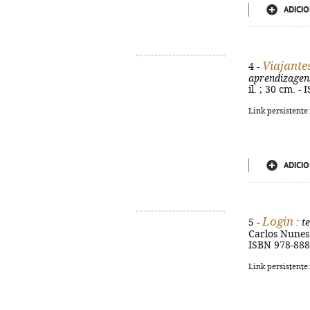
ADICIO
Viajante
4 -
aprendizagen
il. ; 30 cm. 
Link persistente
ADICIO
Login
5 -
: t
Carlos Nunes, 
ISBN 978-888
Link persistente