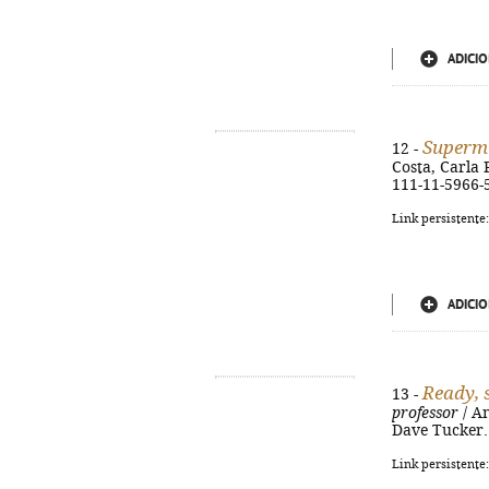
ADICIO
Superm
12 -
Costa, Carla Pa
111-11-5966-
Link persistente
ADICIO
Ready, s
13 -
professor
/ An
Dave Tucker. -
Link persistente