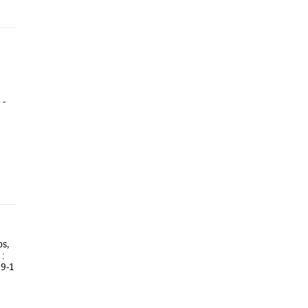
 -
s,
 :
59-1