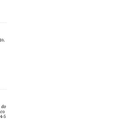
to,
 do
ico
64-5