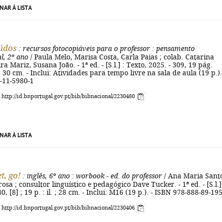
NAR À LISTA
údos
: recursos fotocopiáveis para o professor
: pensamento
l, 2º ano
/ Paula Melo, Marisa Costa, Carla Paias ; colab. Catarina
a Mariz, Susana João. - 1ª ed. - [S.l.] : Texto, 2025. - 309, 19 pág.
 ; 30 cm. - Inclui: Atividades para tempo livre na sala de aula (19 p.).
-11-5980-1
: http://id.bnportugal.gov.pt/bib/bibnacional/2230480
NAR À LISTA
t, go!
: inglês, 6º ano
: worbook - ed. do professor
/ Ana Maria Santo
sa ; consultor linguístico e pedagógico Dave Tucker. - 1ª ed. - [S.l.]
0, [8] ; 19 p. : il. ; 28 cm. - Inclui: M16 (19 p.). - ISBN 978-888-89-19
: http://id.bnportugal.gov.pt/bib/bibnacional/2230406