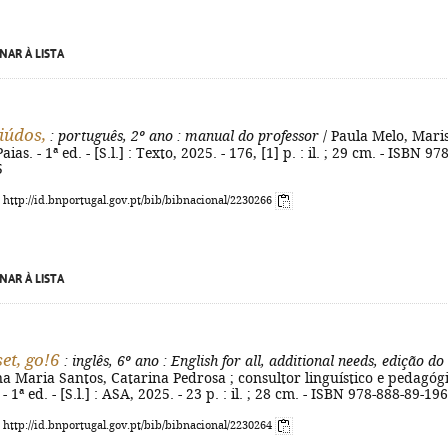
NAR À LISTA
iúdos,
: português, 2º ano
: manual do professor
/ Paula Melo, Mari
ias. - 1ª ed. - [S.l.] : Texto, 2025. - 176, [1] p. : il. ; 29 cm. - ISBN 978
5
: http://id.bnportugal.gov.pt/bib/bibnacional/2230266
NAR À LISTA
et, go!6
: inglês, 6º ano
: English for all, additional needs, edição do
a Maria Santos, Catarina Pedrosa ; consultor linguístico e pedagóg
 1ª ed. - [S.l.] : ASA, 2025. - 23 p. : il. ; 28 cm. - ISBN 978-888-89-19
: http://id.bnportugal.gov.pt/bib/bibnacional/2230264