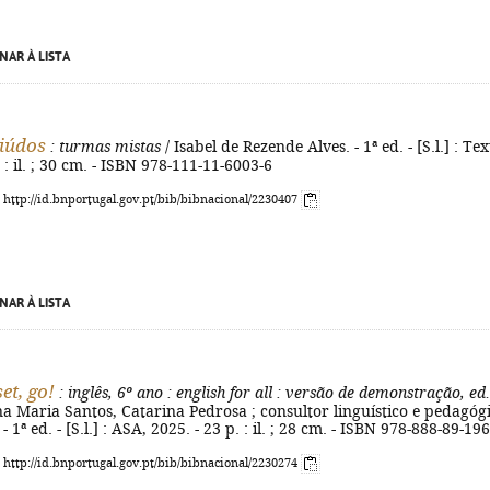
NAR À LISTA
iúdos
: turmas mistas
/ Isabel de Rezende Alves. - 1ª ed. - [S.l.] : Tex
 : il. ; 30 cm. - ISBN 978-111-11-6003-6
: http://id.bnportugal.gov.pt/bib/bibnacional/2230407
NAR À LISTA
et, go!
: inglês, 6º ano
: english for all
: versão de demonstração, ed.
a Maria Santos, Catarina Pedrosa ; consultor linguístico e pedagóg
 1ª ed. - [S.l.] : ASA, 2025. - 23 p. : il. ; 28 cm. - ISBN 978-888-89-19
: http://id.bnportugal.gov.pt/bib/bibnacional/2230274