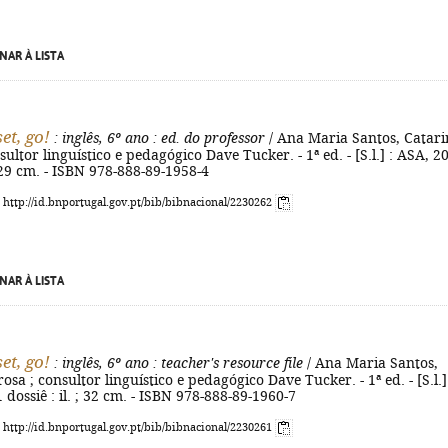
NAR À LISTA
et, go!
: inglês, 6º ano
: ed. do professor
/ Ana Maria Santos, Catari
ultor linguístico e pedagógico Dave Tucker. - 1ª ed. - [S.l.] : ASA, 2
 ; 29 cm. - ISBN 978-888-89-1958-4
: http://id.bnportugal.gov.pt/bib/bibnacional/2230262
NAR À LISTA
et, go!
: inglês, 6º ano
: teacher's resource file
/ Ana Maria Santos,
sa ; consultor linguístico e pedagógico Dave Tucker. - 1ª ed. - [S.l.]
 dossiê : il. ; 32 cm. - ISBN 978-888-89-1960-7
: http://id.bnportugal.gov.pt/bib/bibnacional/2230261