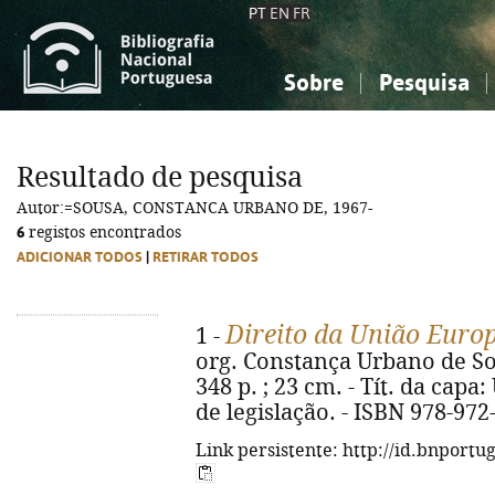
PT
EN
FR
Sobre
Pesquisa
Sobre a Bibliografia Nacional
Simples
Conhecimento, Informação...
Conhecimento, Informação...
Combinada
A
Resultado de pesquisa
Ciências sociais...
Ciências sociais...
Autor:=SOUSA, CONSTANCA URBANO DE, 1967-
Arte, desporto...
Arte, desporto...
6
registos encontrados
ADICIONAR TODOS
|
RETIRAR TODOS
Direito da União Euro
1 -
org. Constança Urbano de Sous
348 p. ; 23 cm. - Tít. da cap
de legislação. - ISBN 978-972
Link persistente: http://id.bnportu