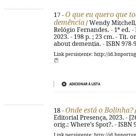
O que eu quero que t
17 -
demência
/ Wendy Mitchell,
Relógio Fernandes. - 1ª ed. - 
2023. - 198 p. ; 23 cm. - Tít.
about dementia. - ISBN 978-
Link persistente: http://id.bnportu
ADICIONAR À LISTA
Onde está o Bolinha?
18 -
/
Editorial Presença, 2023. - [26]
orig.: Where's Spot?. - ISBN
Link persistente: http://id.bnportu