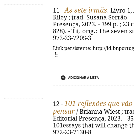
As sete irmãs
11 -
. Livro 1
Riley ; trad. Susana Serrão. - 
Presença, 2023. - 399 p. ; 23 
828). - Tít. orig.: The seven s
972-23-7205-3
Link persistente: http://id.bnportu
ADICIONAR À LISTA
101 reflexões que vã
12 -
pensar
/ Brianna Wiest ; trad
Editorial Presença, 2023. - 351
101essays that will change t
972-23-7130-8