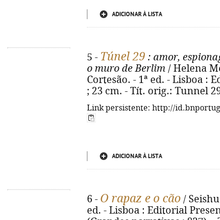
ADICIONAR À LISTA
Túnel 29
5 -
: amor, espiona
o muro de Berlim
/ Helena Me
Cortesão. - 1ª ed. - Lisboa : E
; 23 cm. - Tít. orig.: Tunnel 
Link persistente: http://id.bnportu
ADICIONAR À LISTA
O rapaz e o cão
6 -
/ Seishu
ed. - Lisboa : Editorial Presen