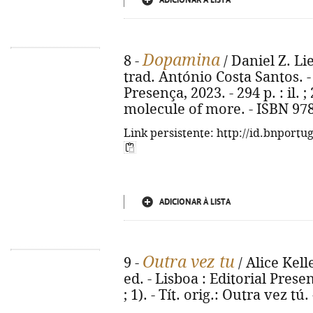
ADICIONAR À LISTA
Dopamina
8 -
/ Daniel Z. L
trad. António Costa Santos. - 
Presença, 2023. - 294 p. : il. ;
molecule of more. - ISBN 97
Link persistente: http://id.bnportu
ADICIONAR À LISTA
Outra vez tu
9 -
/ Alice Kelle
ed. - Lisboa : Editorial Presen
; 1). - Tít. orig.: Outra vez t