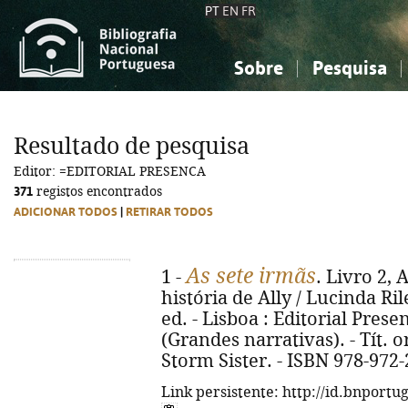
PT
EN
FR
Sobre
Pesquisa
Sobre a Bibliografia Nacional
Simples
Conhecimento, Informação...
Conhecimento, Informação...
Combinada
A
Resultado de pesquisa
Ciências sociais...
Ciências sociais...
Editor: =EDITORIAL PRESENCA
Arte, desporto...
Arte, desporto...
371
registos encontrados
ADICIONAR TODOS
|
RETIRAR TODOS
As sete irmãs
1 -
. Livro 2,
história de Ally / Lucinda Ril
ed. - Lisboa : Editorial Presen
(Grandes narrativas). - Tít. o
Storm Sister. - ISBN 978-972
Link persistente: http://id.bnportu