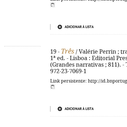
ADICIONAR À LISTA
Três
19 -
/ Valérie Perrin ; t
1ª ed. - Lisboa : Editorial Pre
(Grandes narrativas ; 811). - T
972-23-7069-1
Link persistente: http://id.bnportu
ADICIONAR À LISTA