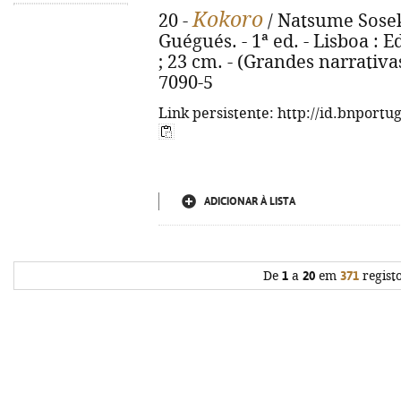
Kokoro
20 -
/ Natsume Soseki
Guégués. - 1ª ed. - Lisboa : E
; 23 cm. - (Grandes narrativas
7090-5
Link persistente: http://id.bnportu
ADICIONAR À LISTA
De
1
a
20
em
371
regist