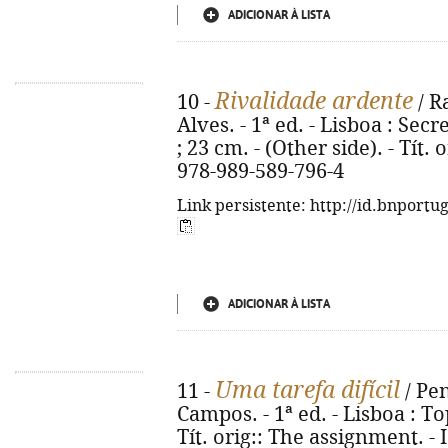
ADICIONAR À LISTA
Rivalidade ardente
10 -
/ R
Alves. - 1ª ed. - Lisboa : Secret
; 23 cm. - (Other side). - Tít.
978-989-589-796-4
Link persistente: http://id.bnportu
ADICIONAR À LISTA
Uma tarefa difícil
11 -
/ Pe
Campos. - 1ª ed. - Lisboa : Top
Tít. orig:: The assignment. -