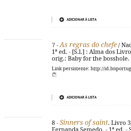
ADICIONAR À LISTA
As regras do chefe
7 -
/ Nad
1ª ed. - [S.l.] : Alma dos Livro
orig.: Baby for the bosshole.
Link persistente: http://id.bnportu
ADICIONAR À LISTA
Sinners of saint
8 -
. Livro 3
Fernanda Semedo. - 1ª ed. - 