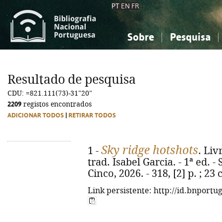
PT
EN
FR
Sobre
Pesquisa
Sobre a Bibliografia Nacional
Simples
Conhecimento, Informação...
Conhecimento, Informação...
Combinada
A
Resultado de pesquisa
Ciências sociais...
Ciências sociais...
CDU: =821.111(73)-31"20"
Arte, desporto...
Arte, desporto...
2209
registos encontrados
ADICIONAR TODOS
|
RETIRAR TODOS
Sky ridge hotshots
1 -
. Liv
trad. Isabel Garcia. - 1ª ed. -
Cinco, 2026. - 318, [2] p. ; 2
Link persistente: http://id.bnportu