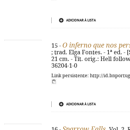
ADICIONAR À LISTA
O inferno que nos pe
15 -
; trad. Elga Fontes. - 1ª ed. - [
21 cm. - Tít. orig.: Hell foll
36204-1-0
Link persistente: http://id.bnportu
ADICIONAR À LISTA
Sparrow Falls
16 -
. Vol. 2,