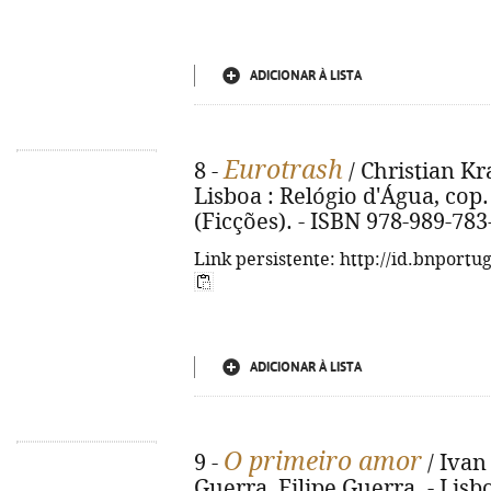
ADICIONAR À LISTA
Eurotrash
8 -
/ Christian Kr
Lisboa : Relógio d'Água, cop. 2
(Ficções). - ISBN 978-989-783
Link persistente: http://id.bnportu
ADICIONAR À LISTA
O primeiro amor
9 -
/ Ivan
Guerra, Filipe Guerra. - Lisb