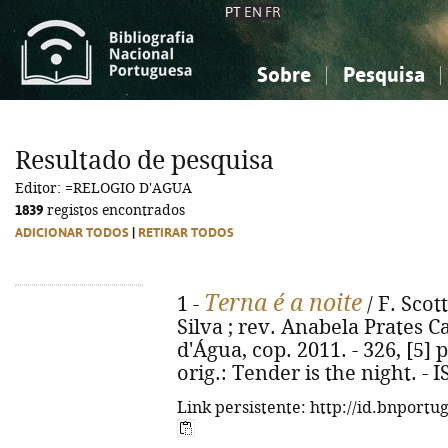
PT
EN
FR
Sobre
Pesquisa
Sobre a Bibliografia Nacional
Simples
Conhecimento, Informação...
Conhecimento, Informação...
Combinada
A
Resultado de pesquisa
Ciências sociais...
Ciências sociais...
Editor: =RELOGIO D'AGUA
Arte, desporto...
Arte, desporto...
1839
registos encontrados
ADICIONAR TODOS
|
RETIRAR TODOS
Terna é a noite
1 -
/ F. Scot
Silva ; rev. Anabela Prates C
d'Água, cop. 2011. - 326, [5] p.
orig.: Tender is the night. -
Link persistente: http://id.bnportu