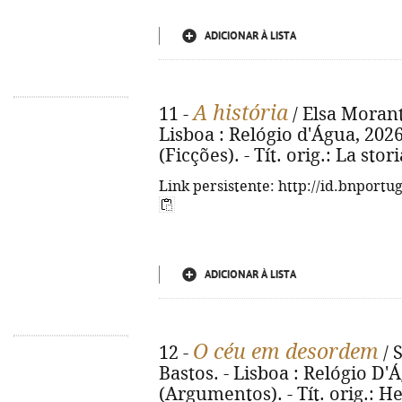
ADICIONAR À LISTA
A história
11 -
/ Elsa Morante
Lisboa : Relógio d'Água, 2026. 
(Ficções). - Tít. orig.: La sto
Link persistente: http://id.bnportu
ADICIONAR À LISTA
O céu em desordem
12 -
/ 
Bastos. - Lisboa : Relógio D'Ág
(Argumentos). - Tít. orig.: H