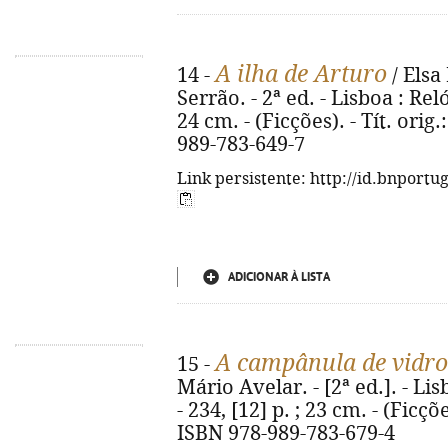
A ilha de Arturo
14 -
/ Elsa
Serrão. - 2ª ed. - Lisboa : Reló
24 cm. - (Ficções). - Tít. orig.
989-783-649-7
Link persistente: http://id.bnportu
ADICIONAR À LISTA
A campânula de vidro
15 -
Mário Avelar. - [2ª ed.]. - Li
- 234, [12] p. ; 23 cm. - (Ficçõe
ISBN 978-989-783-679-4