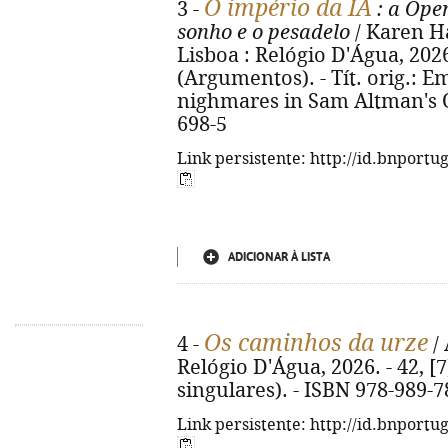
O império da IA
3 -
: a Ope
sonho e o pesadelo
/ Karen Ha
Lisboa : Relógio D'Água, 2026.
(Argumentos). - Tít. orig.: E
nighmares in Sam Altman's O
698-5
Link persistente: http://id.bnportu
ADICIONAR À LISTA
Os caminhos da urze
4 -
/ 
Relógio D'Água, 2026. - 42, [7
singulares). - ISBN 978-989-7
Link persistente: http://id.bnportu