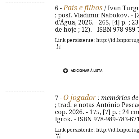
Pais e filhos
6 -
/ Ivan Turgu
; posf. Vladimir Nabokov. - [2
d'Água, 2026. - 265, [4] p. ; 2
de hoje ; 12). - ISBN 978-989
Link persistente: http://id.bnportu
ADICIONAR À LISTA
O jogador
7 -
: memórias de
; trad. e notas António Pesca
cop. 2026. - 175, [7] p. ; 24 cm.
Igrok. - ISBN 978-989-783-67
Link persistente: http://id.bnportu