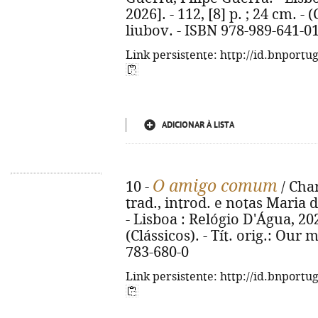
2026]. - 112, [8] p. ; 24 cm. - (
liubov. - ISBN 978-989-641-0
Link persistente: http://id.bnportu
ADICIONAR À LISTA
O amigo comum
10 -
/ Char
trad., introd. e notas Maria 
- Lisboa : Relógio D'Água, 2026.
(Clássicos). - Tít. orig.: Our
783-680-0
Link persistente: http://id.bnportu