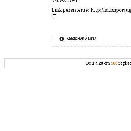
769-216-1
Link persistente: http://id.bnportu
ADICIONAR À LISTA
De
1
a
20
em
500
regist