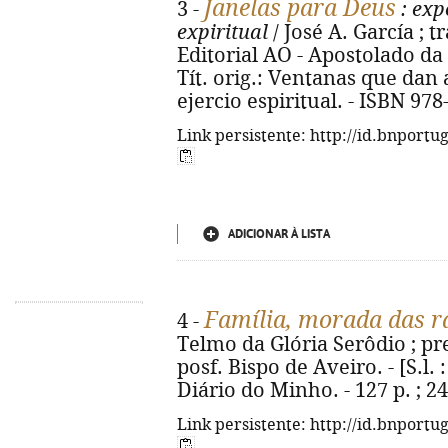
Janelas para Deus
3 -
: exp
expiritual
/ José A. García ; t
Editorial AO - Apostolado da O
Tít. orig.: Ventanas que dan
ejercio espiritual. - ISBN 97
Link persistente: http://id.bnportu
ADICIONAR À LISTA
Família, morada das ra
4 -
Telmo da Glória Serôdio ; pr
posf. Bispo de Aveiro. - [S.l. :
Diário do Minho. - 127 p. ; 2
Link persistente: http://id.bnportu