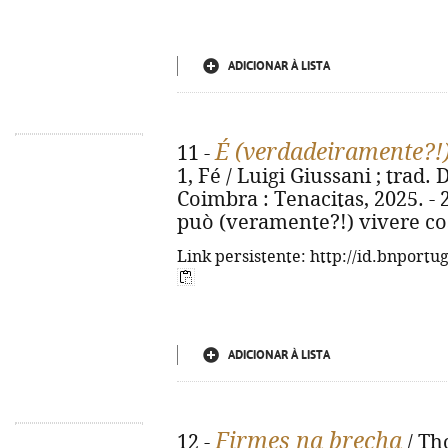
ADICIONAR À LISTA
É (verdadeiramente?!)
11 -
1, Fé / Luigi Giussani ; trad. 
Coimbra : Tenacitas, 2025. - 23
può (veramente?!) vivere cos
Link persistente: http://id.bnportu
ADICIONAR À LISTA
Firmes na brecha
12 -
/ Th