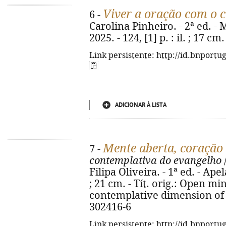
Viver a oração com o 
6 -
Carolina Pinheiro. - 2ª ed. 
2025. - 124, [1] p. : il. ; 17 
Link persistente: http://id.bnportu
ADICIONAR À LISTA
Mente aberta, coração
7 -
contemplativa do evangelho
Filipa Oliveira. - 1ª ed. - Apel
; 21 cm. - Tít. orig.: Open mi
contemplative dimension of t
302416-6
Link persistente: http://id.bnportu