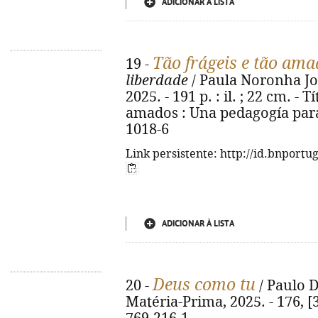
ADICIONAR À LISTA
Tão frágeis e tão ama
19 -
liberdade
/ Paula Noronha Jor
2025. - 191 p. : il. ; 22 cm. - T
amados : Una pedagogía para 
1018-6
Link persistente: http://id.bnportu
ADICIONAR À LISTA
Deus como tu
20 -
/ Paulo D
Matéria-Prima, 2025. - 176, [3]