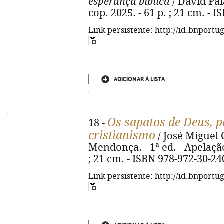
esperança bíblica
/ David Pala
cop. 2025. - 61 p. ; 21 cm. - 
Link persistente: http://id.bnportu
ADICIONAR À LISTA
Os sapatos de Deus, 
18 -
cristianismo
/ José Miguel 
Mendonça. - 1ª ed. - Apelação :
; 21 cm. - ISBN 978-972-30-24
Link persistente: http://id.bnportu