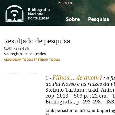
PT
EN
FR
Sobre
Pesquisa
Sobre a Bibliografia Nacional
Simples
Conhecimento, Informação...
Conhecimento, Informação...
Combinada
A
Resultado de pesquisa
Ciências sociais...
Ciências sociais...
CDU: =272-184
Arte, desporto...
Arte, desporto...
500
registos encontrados
ADICIONAR TODOS
|
RETIRAR TODOS
Filhos... de quem?
1 -
: o f
do Pai Nosso e as raízes da v
Stefano Tardani ; trad. Antón
cop. 2013. - 503 p. ; 22 cm. - Tí
Bibliografia, p. 493-498. - I
Link persistente: http://id.bnportu