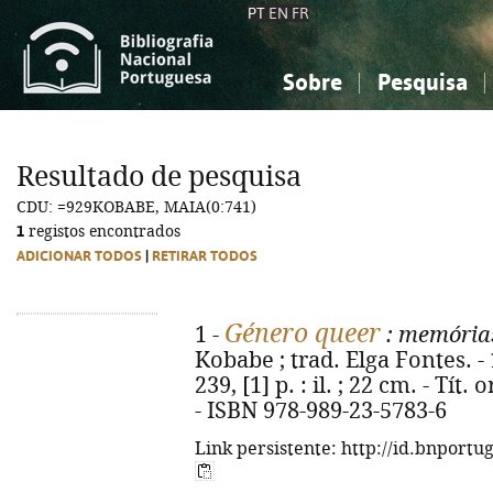
PT
EN
FR
Sobre
Pesquisa
Sobre a Bibliografia Nacional
Simples
Conhecimento, Informação...
Conhecimento, Informação...
Combinada
A
Resultado de pesquisa
Ciências sociais...
Ciências sociais...
CDU: =929KOBABE, MAIA(0:741)
Arte, desporto...
Arte, desporto...
1
registos encontrados
ADICIONAR TODOS
|
RETIRAR TODOS
Género queer
1 -
: memória
Kobabe ; trad. Elga Fontes. - 1
239, [1] p. : il. ; 22 cm. - Tí
- ISBN 978-989-23-5783-6
Link persistente: http://id.bnportu