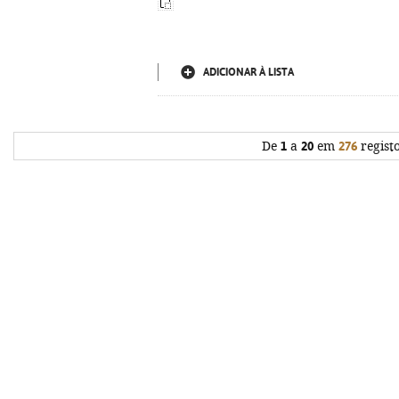
ADICIONAR À LISTA
De
1
a
20
em
276
regist