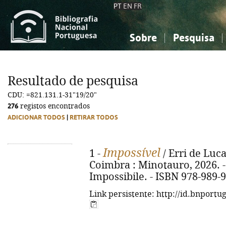
PT
EN
FR
Sobre
Pesquisa
Sobre a Bibliografia Nacional
Simples
Conhecimento, Informação...
Conhecimento, Informação...
Combinada
A
Resultado de pesquisa
Ciências sociais...
Ciências sociais...
CDU: =821.131.1-31"19/20"
Arte, desporto...
Arte, desporto...
276
registos encontrados
ADICIONAR TODOS
|
RETIRAR TODOS
Impossível
1 -
/ Erri de Luca
Coimbra : Minotauro, 2026. - 1
Impossibile. - ISBN 978-989-
Link persistente: http://id.bnportu