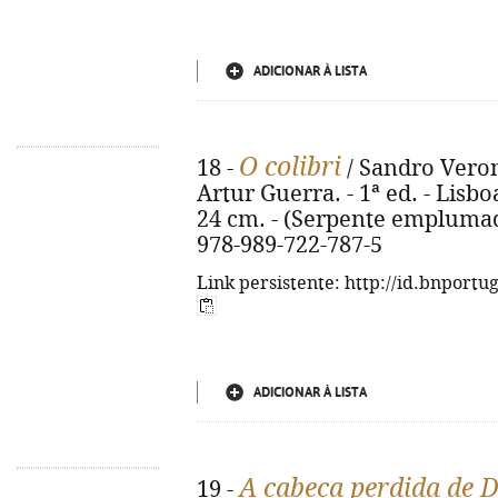
ADICIONAR À LISTA
O colibri
18 -
/ Sandro Verone
Artur Guerra. - 1ª ed. - Lisboa
24 cm. - (Serpente emplumada).
978-989-722-787-5
Link persistente: http://id.bnportu
ADICIONAR À LISTA
A cabeça perdida de
19 -