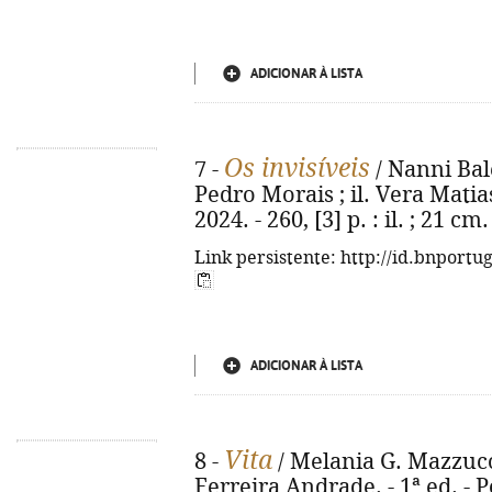
ADICIONAR À LISTA
Os invisíveis
7 -
/ Nanni Bale
Pedro Morais ; il. Vera Matia
2024. - 260, [3] p. : il. ; 21 cm.
Link persistente: http://id.bnportu
ADICIONAR À LISTA
Vita
8 -
/ Melania G. Mazzuco 
Ferreira Andrade. - 1ª ed. - P