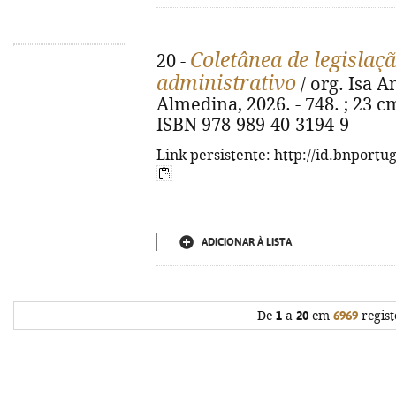
Coletânea de legislaçã
20 -
administrativo
/ org. Isa A
Almedina, 2026. - 748. ; 23 cm
ISBN 978-989-40-3194-9
Link persistente: http://id.bnportu
ADICIONAR À LISTA
De
1
a
20
em
6969
regist