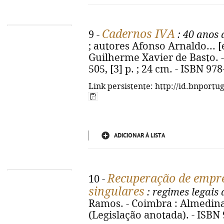
Cadernos IVA
9 -
: 40 anos 
; autores Afonso Arnaldo... [e
Guilherme Xavier de Basto. -
505, [3] p. ; 24 cm. - ISBN 97
Link persistente: http://id.bnportu
ADICIONAR À LISTA
Recuperação de empre
10 -
singulares
: regimes legais
Ramos. - Coimbra : Almedina, 
(Legislação anotada). - ISBN