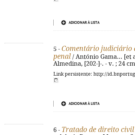
ADICIONAR À LISTA
Comentário judiciário 
5 -
penal
/ António Gama... [et al
Almedina, [202-]-. - v. ; 24 c
Link persistente: http://id.bnportu
ADICIONAR À LISTA
Tratado de direito civil
6 -