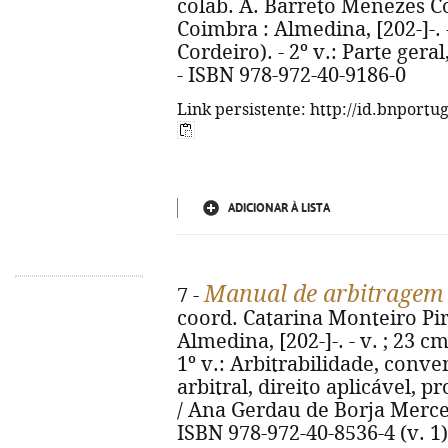
colab. A. Barreto Menezes Cor
Coimbra : Almedina, [202-]-. 
Cordeiro). - 2º v.: Parte geral
- ISBN 978-972-40-9186-0
Link persistente: http://id.bnportu
ADICIONAR À LISTA
Manual de arbitragem 
7 -
coord. Catarina Monteiro Pire
Almedina, [202-]-. - v. ; 23 c
1º v.: Arbitrabilidade, conv
arbitral, direito aplicável, p
/ Ana Gerdau de Borja Mercerea
ISBN 978-972-40-8536-4 (v. 1)