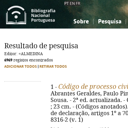
PT
EN
FR
Sobre
Pesquisa
Sobre a Bibliografia Nacional
Simples
Conhecimento, Informação...
Conhecimento, Informação...
Combinada
A
Resultado de pesquisa
Ciências sociais...
Ciências sociais...
Editor: =ALMEDINA
Arte, desporto...
Arte, desporto...
6969
registos encontrados
ADICIONAR TODOS
|
RETIRAR TODOS
Código de processo civ
1 -
Abrantes Geraldes, Paulo Pim
Sousa. - 2ª ed. actualizada. -
; 23 cm. - (Códigos anotados).
de declaração, artigos 1º a 70
8316-2 (v. 1)