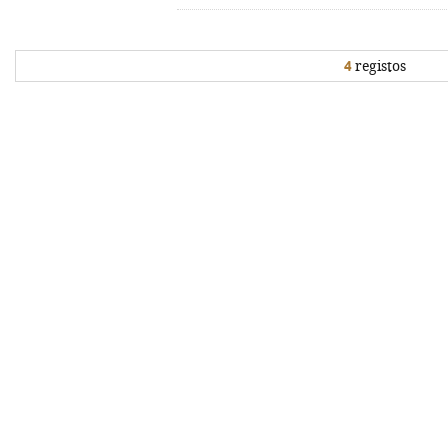
4
registos