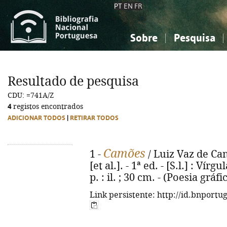
PT
EN
FR
Sobre
Pesquisa
Sobre a Bibliografia Nacional
Simples
Conhecimento, Informação...
Conhecimento, Informação...
Combinada
A
Resultado de pesquisa
Ciências sociais...
Ciências sociais...
CDU: =741A/Z
Arte, desporto...
Arte, desporto...
4
registos encontrados
ADICIONAR TODOS
|
RETIRAR TODOS
Camões
1 -
/ Luiz Vaz de Cam
[et al.]. - 1ª ed. - [S.l.] : Vír
p. : il. ; 30 cm. - (Poesia grá
Link persistente: http://id.bnportu