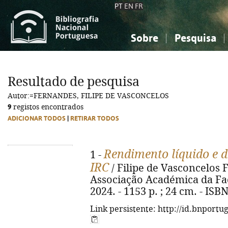
PT
EN
FR
Sobre
Pesquisa
Sobre a Bibliografia Nacional
Simples
Conhecimento, Informação...
Conhecimento, Informação...
Combinada
A
Resultado de pesquisa
Ciências sociais...
Ciências sociais...
Autor:=FERNANDES, FILIPE DE VASCONCELOS
Arte, desporto...
Arte, desporto...
9
registos encontrados
ADICIONAR TODOS
|
RETIRAR TODOS
Rendimento líquido e d
1 -
IRC
/ Filipe de Vasconcelos 
Associação Académica da Fac
2024. - 1153 p. ; 24 cm. - IS
Link persistente: http://id.bnportu