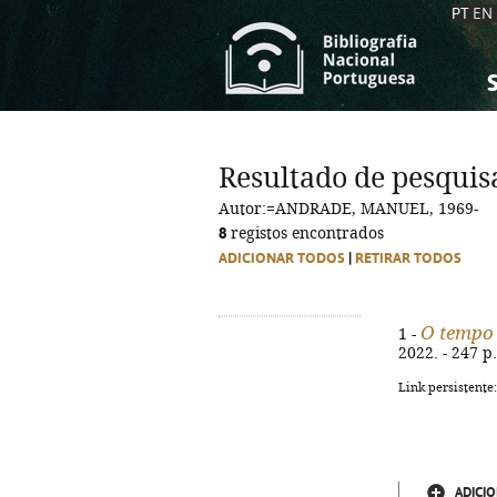
PT
EN
S
S
C
C
Resultado de pesquis
C
C
Autor:=ANDRADE, MANUEL, 1969-
A
A
8
registos encontrados
ADICIONAR TODOS
|
RETIRAR TODOS
O tempo 
1 -
2022. - 247 p
Link persistente
ADICIO