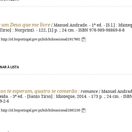
 um Deus que me livre
/ Manuel Andrade. - 1ª ed. - [S.l.] : Idiote
Tirso] : Norprint). - 122, [1] p. ; 24 cm. - ISBN 978-989-98869-8-8
: http://id.bnportugal.gov.pt/bib/bibnacional/1917902
NAR À LISTA
hos te esperam, quatro te comerão
: romance
/ Manuel Andrad
da. - 3ª ed. - [Santo Tirso] : Idioteque, 2014. - 173 p. ; 24 cm. - ISB
9-2-6
: http://id.bnportugal.gov.pt/bib/bibnacional/1882150