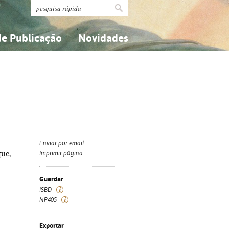
de Publicação
Novidades
s
Religião...
Religião...
Ciências aplicadas...
Ciências aplicadas...
História, geografia, biografias...
História, geografia, biografias...
Enviar por email
que,
Imprimir página
Guardar
ISBD
NP405
Exportar