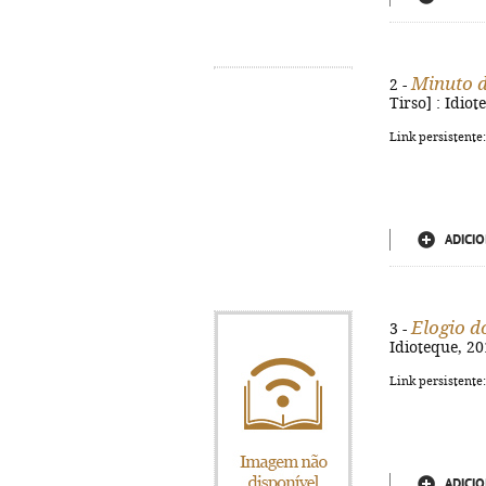
Minuto d
2 -
Tirso] : Idio
Link persistente
ADICIO
Elogio d
3 -
Idioteque, 20
Link persistente
ADICIO