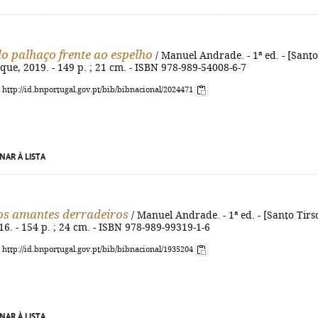
o palhaço frente ao espelho
/ Manuel Andrade. - 1ª ed. - [Santo
teque, 2019. - 149 p. ; 21 cm. - ISBN 978-989-54008-6-7
: http://id.bnportugal.gov.pt/bib/bibnacional/2024471
NAR À LISTA
os amantes derradeiros
/ Manuel Andrade. - 1ª ed. - [Santo Tirso
16. - 154 p. ; 24 cm. - ISBN 978-989-99319-1-6
: http://id.bnportugal.gov.pt/bib/bibnacional/1935204
NAR À LISTA