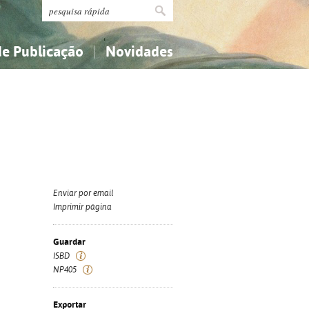
de Publicação
Novidades
s
Religião...
Religião...
Ciências aplicadas...
Ciências aplicadas...
História, geografia, biografias...
História, geografia, biografias...
Enviar por email
Imprimir página
Guardar
ISBD
NP405
Exportar