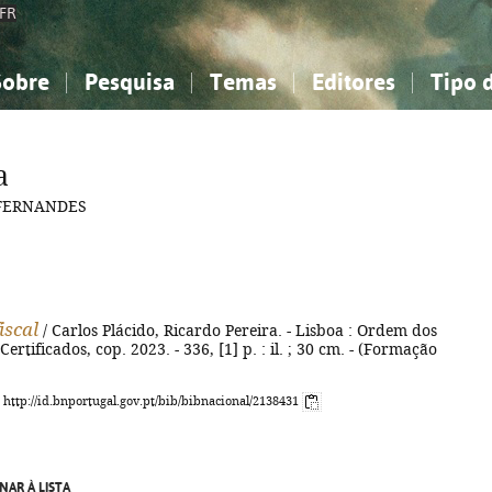
FR
Sobre
Pesquisa
Temas
Editores
Tipo 
obre a Bibliografia Nacional
imples
onhecimento, Informação...
onhecimento, Informação...
Combinada
A minha lista
Como utilizar
Filosofia, psicologia...
Filosofia, psicologia...
Perguntas frequente
a
iências sociais...
iências sociais...
Ciências exatas e naturais...
Ciências exatas e naturais...
 FERNANDES
rte, desporto...
rte, desporto...
Literatura, linguística...
Literatura, linguística...
iscal
/ Carlos Plácido, Ricardo Pereira. - Lisboa : Ordem dos
Certificados, cop. 2023. - 336, [1] p. : il. ; 30 cm. - (Formação
: http://id.bnportugal.gov.pt/bib/bibnacional/2138431
NAR À LISTA