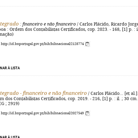
ntegrado
: financeiro e não financeiro
/ Carlos Plácido, Ricardo Jorg
boa : Ordem dos Contabilistas Certificados, cop. 2023. - 168, [1] p. : il
rmação)
: http://id.bnportugal.gov.pt/bib/bibnacional/2128774
NAR À LISTA
tegrado - financeiro e não financeiro
/ Carlos Plácido... [et al.].
 dos Contabilistas Certificados, cop. 2019. - 216, [1] p. : il. ; 30 cm.
G ; 2919)
: http://id.bnportugal.gov.pt/bib/bibnacional/2027549
NAR À LISTA