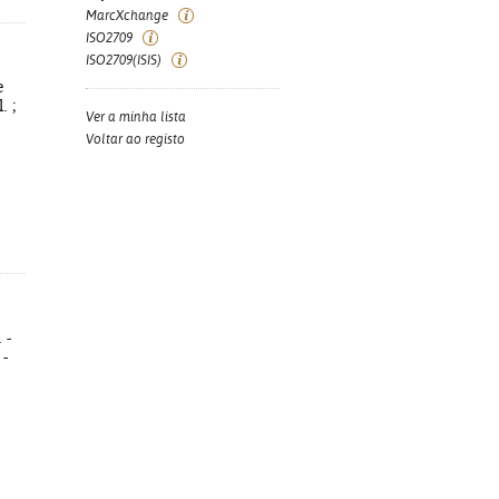
MarcXchange
ISO2709
ISO2709(ISIS)
e
. ;
Ver a minha lista
Voltar ao registo
 -
 -