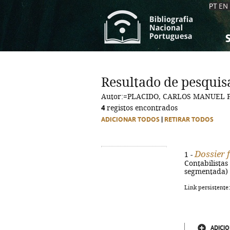
PT
EN
S
S
C
C
Resultado de pesquis
C
C
Autor:=PLACIDO, CARLOS MANUEL
A
A
4
registos encontrados
ADICIONAR TODOS
|
RETIRAR TODOS
Dossier f
1 -
Contabilistas 
segmentada)
Link persistente
ADICIO