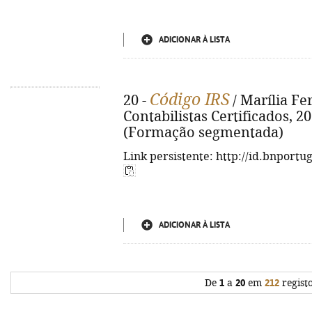
ADICIONAR À LISTA
Código IRS
20 -
/ Marília Fe
Contabilistas Certificados, 2023
(Formação segmentada)
Link persistente: http://id.bnportu
ADICIONAR À LISTA
De
1
a
20
em
212
regist