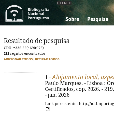
PT
EN
FR
Sobre
Pesquisa
Sobre a Bibliografia Nacional
Simples
Conhecimento, Informação...
Conhecimento, Informação...
Combinada
A
Resultado de pesquisa
Ciências sociais...
Ciências sociais...
CDU: =336.22(469)(076)
Arte, desporto...
Arte, desporto...
212
registos encontrados
ADICIONAR TODOS
|
RETIRAR TODOS
Alojamento local, aspet
1 -
Paulo Marques. - Lisboa : Or
Certificados, cop. 2026. - 219
- jan. 2026
Link persistente: http://id.bnportu