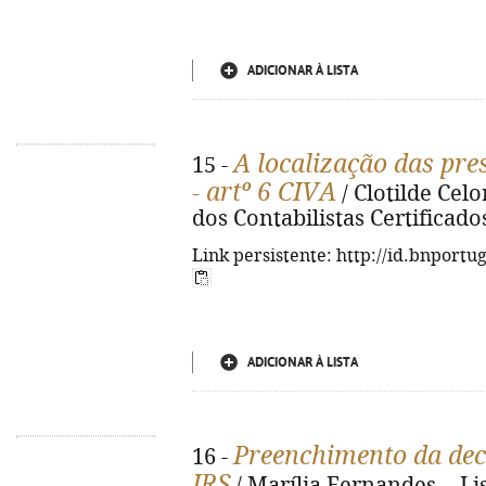
ADICIONAR À LISTA
A localização das pre
15 -
- artº 6 CIVA
/ Clotilde Cel
dos Contabilistas Certificados,
Link persistente: http://id.bnportu
ADICIONAR À LISTA
Preenchimento da dec
16 -
IRS
/ Marília Fernandes. - L