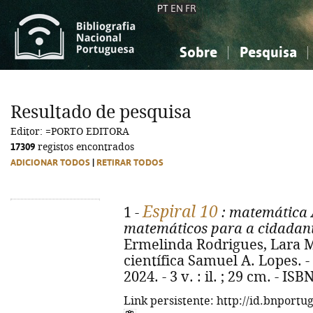
PT
EN
FR
Sobre
Pesquisa
Sobre a Bibliografia Nacional
Simples
Conhecimento, Informação...
Conhecimento, Informação...
Combinada
A
Resultado de pesquisa
Ciências sociais...
Ciências sociais...
Editor: =PORTO EDITORA
Arte, desporto...
Arte, desporto...
17309
registos encontrados
ADICIONAR TODOS
|
RETIRAR TODOS
Espiral 10
1 -
: matemática 
matemáticos para a cidadania
Ermelinda Rodrigues, Lara M
científica Samuel A. Lopes. - 
2024. - 3 v. : il. ; 29 cm. - I
Link persistente: http://id.bnportu