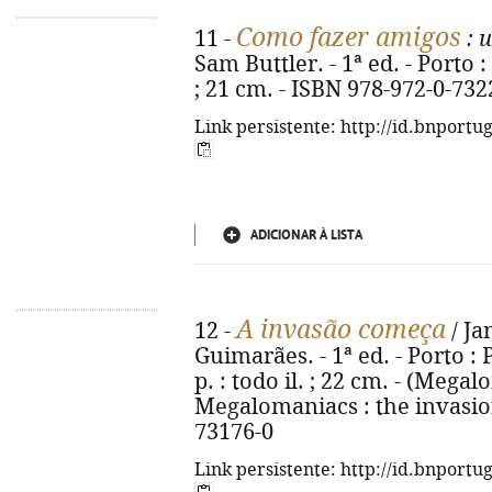
Como fazer amigos
11 -
: 
Sam Buttler. - 1ª ed. - Porto : 
; 21 cm. - ISBN 978-972-0-732
Link persistente: http://id.bnportu
ADICIONAR À LISTA
A invasão começa
12 -
/ Ja
Guimarães. - 1ª ed. - Porto : 
p. : todo il. ; 22 cm. - (Megalo
Megalomaniacs : the invasion
73176-0
Link persistente: http://id.bnportu