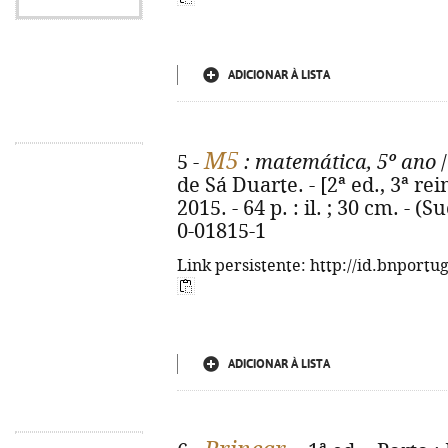
ADICIONAR À LISTA
M5
5 -
: matemática, 5º ano
/
de Sá Duarte. - [2ª ed., 3ª rei
2015. - 64 p. : il. ; 30 cm. - 
0-01815-1
Link persistente: http://id.bnportu
ADICIONAR À LISTA