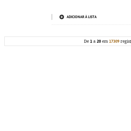
ADICIONAR À LISTA
De
1
a
20
em
17309
regis