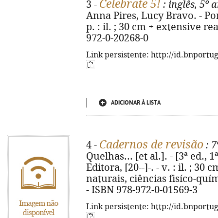
Celebrate 5!
3 -
: inglês, 5º 
Anna Pires, Lucy Bravo. - Por
p. : il. ; 30 cm + extensive r
972-0-20268-0
Link persistente: http://id.bnportu
ADICIONAR À LISTA
Cadernos de revisão
4 -
: 7
Quelhas... [et al.]. - [3ª ed., 
Editora, [20--]-. - v. : il. ; 3
naturais, ciências fisíco-quím
- ISBN 978-972-0-01569-3
Link persistente: http://id.bnportu