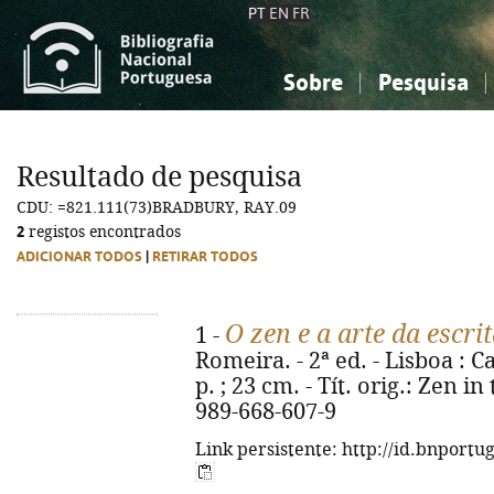
PT
EN
FR
Sobre
Pesquisa
Sobre a Bibliografia Nacional
Simples
Conhecimento, Informação...
Conhecimento, Informação...
Combinada
A
Resultado de pesquisa
Ciências sociais...
Ciências sociais...
CDU: =821.111(73)BRADBURY, RAY.09
Arte, desporto...
Arte, desporto...
2
registos encontrados
ADICIONAR TODOS
|
RETIRAR TODOS
O zen e a arte da escri
1 -
Romeira. - 2ª ed. - Lisboa : C
p. ; 23 cm. - Tít. orig.: Zen in
989-668-607-9
Link persistente: http://id.bnportu