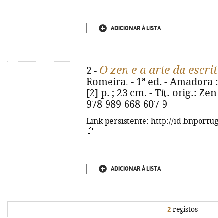
ADICIONAR À LISTA
O zen e a arte da escri
2 -
Romeira. - 1ª ed. - Amadora :
[2] p. ; 23 cm. - Tít. orig.: Ze
978-989-668-607-9
Link persistente: http://id.bnportu
ADICIONAR À LISTA
2
registos