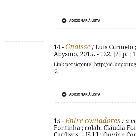
ADICIONAR À LISTA
Gnaisse
14 -
/ Luís Carmelo ;
Abysmo, 2015. - 122, [2] p. ;
Link persistente: http://id.bnportu
ADICIONAR À LISTA
Entre contadores
15 -
: a v
Fontinha ; colab. Cláudia Fo
Cardigos. - [S.l.] : Ouvir e Con