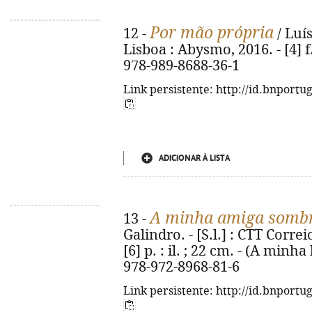
Por mão própria
12 -
/ Luís
Lisboa : Abysmo, 2016. - [4] f.,
978-989-8688-36-1
Link persistente: http://id.bnportu
ADICIONAR À LISTA
A minha amiga somb
13 -
Galindro. - [S.l.] : CTT Correi
[6] p. : il. ; 22 cm. - (A minha
978-972-8968-81-6
Link persistente: http://id.bnportu