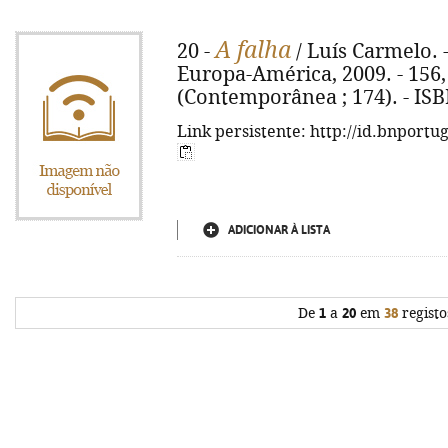
A falha
20 -
/ Luís Carmelo. 
Europa-América, 2009. - 156, [
(Contemporânea ; 174). - IS
Link persistente: http://id.bnportu
ADICIONAR À LISTA
De
1
a
20
em
38
registo