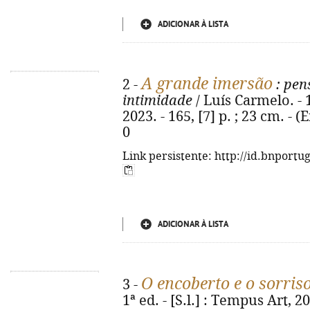
ADICIONAR À LISTA
A grande imersão
2 -
: pen
intimidade
/ Luís Carmelo. - 
2023. - 165, [7] p. ; 23 cm. - 
0
Link persistente: http://id.bnportu
ADICIONAR À LISTA
O encoberto e o sorris
3 -
1ª ed. - [S.l.] : Tempus Art, 20