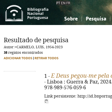
PT
EN
FR
Sobre
Pesquisa
Sobre a Bibliografia Nacional
Simples
Conhecimento, Informação...
Conhecimento, Informação...
Combinada
A
Resultado de pesquisa
Ciências sociais...
Ciências sociais...
Autor:=CARMELO, LUIS, 1954-2023
Arte, desporto...
Arte, desporto...
38
registos encontrados
ADICIONAR TODOS
|
RETIRAR TODOS
E Deus pegou-me pela 
1 -
- Lisboa : Guerra & Paz, 2024. 
978-989-576-059-6
Link persistente: http://id.bnportu