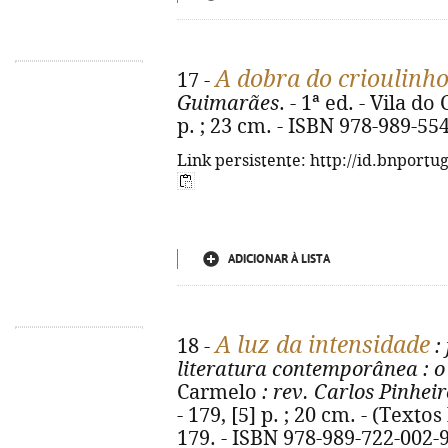
A dobra do crioulinh
17 -
Guimarães
. - 1ª ed. - Vila d
p. ; 23 cm. - ISBN 978-989-55
Link persistente: http://id.bnportu
ADICIONAR À LISTA
A luz da intensidade
18 -
:
literatura contemporânea
: o
Carmelo
: rev. Carlos Pinheir
- 179, [5] p. ; 20 cm. - (Textos
179. - ISBN 978-989-722-002-