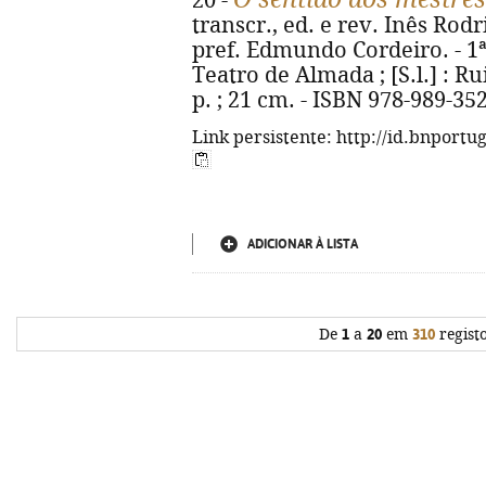
20 -
transcr., ed. e rev. Inês Rodri
pref. Edmundo Cordeiro. - 1
Teatro de Almada ; [S.l.] : R
p. ; 21 cm. - ISBN 978-989-35
Link persistente: http://id.bnportu
ADICIONAR À LISTA
De
1
a
20
em
310
regist