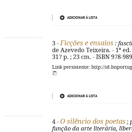
ADICIONAR À LISTA
Ficções e ensaios
3 -
: fascí
de Azevedo Teixeira. - 1ª ed. 
317 p. ; 23 cm. - ISBN 978-98
Link persistente: http://id.bnportu
ADICIONAR À LISTA
O silêncio dos poetas
4 -
;
função da arte literária, lib