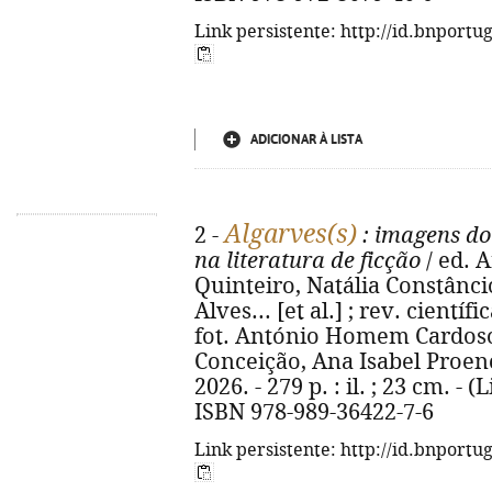
Link persistente: http://id.bnportu
ADICIONAR À LISTA
Algarves(s)
2 -
: imagens do
na literatura de ficção
/ ed. A
Quinteiro, Natália Constânci
Alves... [et al.] ; rev. científi
fot. António Homem Cardoso...
Conceição, Ana Isabel Proenç
2026. - 279 p. : il. ; 23 cm. - 
ISBN 978-989-36422-7-6
Link persistente: http://id.bnportu