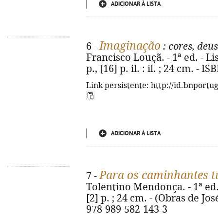
ADICIONAR À LISTA
Imaginação
6 -
: cores, deu
Francisco Louçã. - 1ª ed. - Li
p., [16] p. il. : il. ; 24 cm. -
Link persistente: http://id.bnportu
ADICIONAR À LISTA
Para os caminhantes t
7 -
Tolentino Mendonça. - 1ª ed. 
[2] p. ; 24 cm. - (Obras de J
978-989-582-143-3