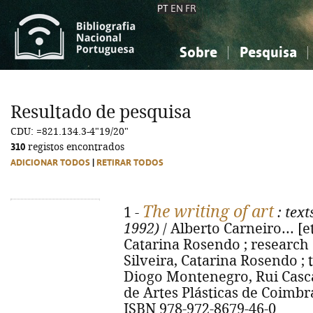
PT
EN
FR
Sobre
Pesquisa
Sobre a Bibliografia Nacional
Simples
Conhecimento, Informação...
Conhecimento, Informação...
Combinada
A
Resultado de pesquisa
Ciências sociais...
Ciências sociais...
CDU: =821.134.3-4"19/20"
Arte, desporto...
Arte, desporto...
310
registos encontrados
ADICIONAR TODOS
|
RETIRAR TODOS
The writing of art
1 -
: text
1992)
/ Alberto Carneiro... [et
Catarina Rosendo ; research
Silveira, Catarina Rosendo ; t
Diogo Montenegro, Rui Casca
de Artes Plásticas de Coimbra,
ISBN 978-972-8679-46-0