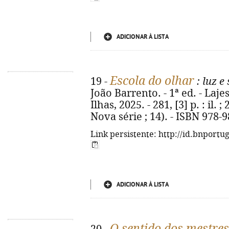
ADICIONAR À LISTA
Escola do olhar
19 -
: luz 
João Barrento. - 1ª ed. - Laj
Ilhas, 2025. - 281, [3] p. : il
Nova série ; 14). - ISBN 978-
Link persistente: http://id.bnportu
ADICIONAR À LISTA
O sentido dos mestres