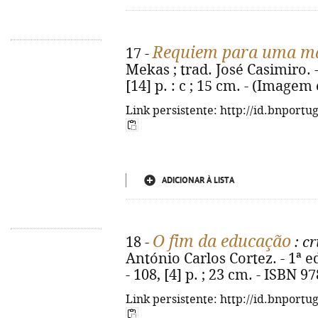
Requiem para uma má
17 -
Mekas ; trad. José Casimiro. - [
[14] p. : c ; 15 cm. - (Imagem
Link persistente: http://id.bnportu
ADICIONAR À LISTA
O fim da educação
18 -
: cr
António Carlos Cortez. - 1ª ed
- 108, [4] p. ; 23 cm. - ISBN 
Link persistente: http://id.bnportu