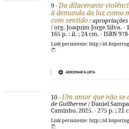
Da dilacerante violênc
9 -
à demanda da luz como m
com sentido
: apropriações 
/ org. Joaquim Jorge Silva. - 1
165 p. : il. ; 24 cm. - ISBN 97
Link persistente: http://id.bnportu
ADICIONAR À LISTA
Um amor que não se 
10 -
de Guilherme
/ Daniel Sampaio
Caminho, 2025. - 275 p. ; 21 
Link persistente: http://id.bnportu