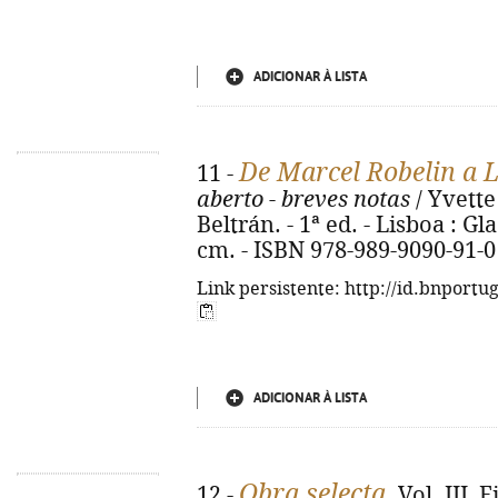
ADICIONAR À LISTA
De Marcel Robelin a 
11 -
aberto - breves notas
/ Yvette
Beltrán. - 1ª ed. - Lisboa : Glac
cm. - ISBN 978-989-9090-91-0
Link persistente: http://id.bnportu
ADICIONAR À LISTA
Obra selecta
12 -
. Vol. III,