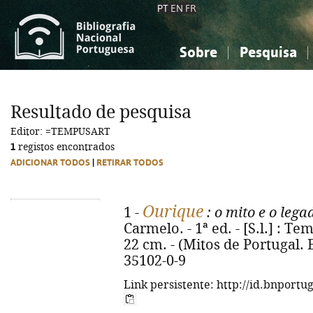
PT
EN
FR
Sobre
Pesquisa
Sobre a Bibliografia Nacional
Simples
Conhecimento, Informação...
Conhecimento, Informação...
Combinada
A
Resultado de pesquisa
Ciências sociais...
Ciências sociais...
Editor: =TEMPUSART
Arte, desporto...
Arte, desporto...
1
registos encontrados
ADICIONAR TODOS
|
RETIRAR TODOS
Ourique
1 -
: o mito e o leg
Carmelo. - 1ª ed. - [S.l.] : Tem
22 cm. - (Mitos de Portugal. E
35102-0-9
Link persistente: http://id.bnportu