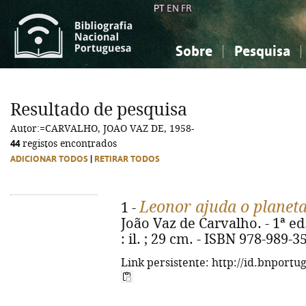
PT
EN
FR
Sobre
Pesquisa
Sobre a Bibliografia Nacional
Simples
Conhecimento, Informação...
Conhecimento, Informação...
Combinada
A
Resultado de pesquisa
Ciências sociais...
Ciências sociais...
Autor:=CARVALHO, JOAO VAZ DE, 1958-
Arte, desporto...
Arte, desporto...
44
registos encontrados
ADICIONAR TODOS
|
RETIRAR TODOS
Leonor ajuda o planeta
1 -
João Vaz de Carvalho. - 1ª ed. 
: il. ; 29 cm. - ISBN 978-989-3
Link persistente: http://id.bnportu