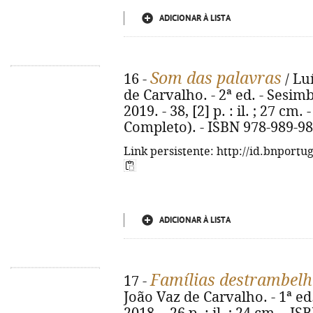
ADICIONAR À LISTA
Som das palavras
16 -
/ Luí
de Carvalho. - 2ª ed. - Sesim
2019. - 38, [2] p. : il. ; 27 c
Completo). - ISBN 978-989-98
Link persistente: http://id.bnportu
ADICIONAR À LISTA
Famílias destrambel
17 -
João Vaz de Carvalho. - 1ª ed