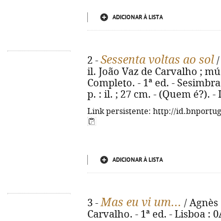
ADICIONAR À LISTA
Sessenta voltas ao sol
2 -
/
il. João Vaz de Carvalho ; mú
Completo. - 1ª ed. - Sesimbra 
p. : il. ; 27 cm. - (Quem é?).
Link persistente: http://id.bnportu
ADICIONAR À LISTA
Mas eu vi um...
3 -
/ Agnès 
Carvalho. - 1ª ed. - Lisboa : 0A