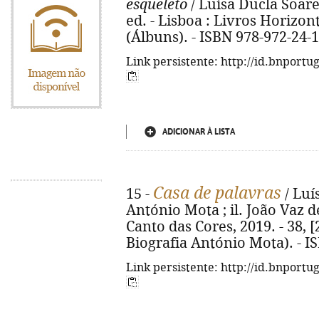
esqueleto
/ Luísa Ducla Soares
ed. - Lisboa : Livros Horizonte,
(Álbuns). - ISBN 978-972-24-
Link persistente: http://id.bnportu
ADICIONAR À LISTA
Casa de palavras
15 -
/ Luí
António Mota ; il. João Vaz de
Canto das Cores, 2019. - 38, [2
Biografia António Mota). - I
Link persistente: http://id.bnportu