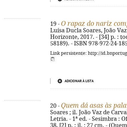
O rapaz do nariz com
19 -
Luísa Ducla Soares, João Vaz 
Horizonte, 2017. - [34] p. : tod
58189). - ISBN 978-972-24-18
Link persistente: http://id.bnportu
ADICIONAR À LISTA
Quem dá asas às pala
20 -
Soares ; il. João Vaz de Carva
Letria. - 1ª ed. - Sesimbra : 
38, [2] p. : il. ; 27 cm. - (Qu