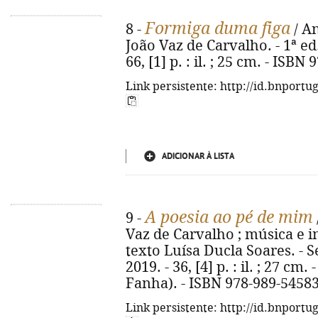
Formiga duma figa
8 -
/ An
João Vaz de Carvalho. - 1ª ed.
66, [1] p. : il. ; 25 cm. - ISB
Link persistente: http://id.bnportu
ADICIONAR À LISTA
A poesia ao pé de mim
9 -
Vaz de Carvalho ; música e i
texto Luísa Ducla Soares. - S
2019. - 36, [4] p. : il. ; 27 cm
Fanha). - ISBN 978-989-54583
Link persistente: http://id.bnportu