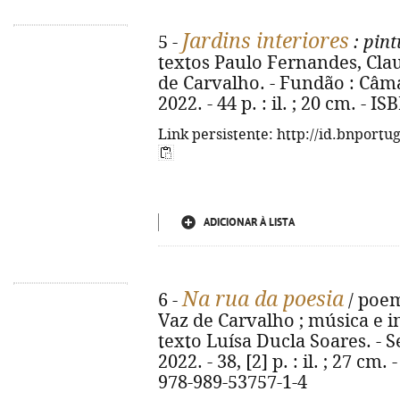
Jardins interiores
5 -
: pin
textos Paulo Fernandes, Cla
de Carvalho. - Fundão : Câm
2022. - 44 p. : il. ; 20 cm. - 
Link persistente: http://id.bnportu
ADICIONAR À LISTA
Na rua da poesia
6 -
/ poem
Vaz de Carvalho ; música e i
texto Luísa Ducla Soares. - 
2022. - 38, [2] p. : il. ; 27 cm
978-989-53757-1-4