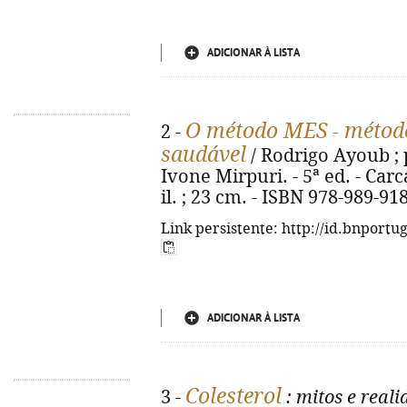
ADICIONAR À LISTA
O método MES - métod
2 -
saudável
/ Rodrigo Ayoub ; 
Ivone Mirpuri. - 5ª ed. - Carcav
il. ; 23 cm. - ISBN 978-989-91
Link persistente: http://id.bnportu
ADICIONAR À LISTA
Colesterol
3 -
: mitos e real