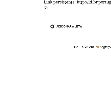
Link persistente: http://id.bnportu
ADICIONAR À LISTA
De
1
a
20
em
70
registo