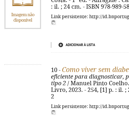
Costa. - 1ª ed. - Alfragide : Ca
: il. ; 24 cm. - ISBN 978-989-5
Link persistente: http://id.bnportu
ADICIONAR À LISTA
Como viver sem diabe
10 -
eficiente para diagnosticar, p
tipo 2
/ Manuel Pinto Coelho. -
Livro, 2023. - 254, [1] p. : il
2
Link persistente: http://id.bnportu