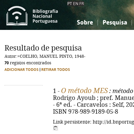
PT
EN
FR
Sobre
Pesquisa
Sobre a Bibliografia Nacional
Simples
Conhecimento, Informação...
Conhecimento, Informação...
Combinada
A
Resultado de pesquisa
Ciências sociais...
Ciências sociais...
Autor:=COELHO, MANUEL PINTO, 1948-
Arte, desporto...
Arte, desporto...
70
registos encontrados
ADICIONAR TODOS
|
RETIRAR TODOS
O método MES
1 -
: método
Rodrigo Ayoub ; pref. Manue
- 6ª ed. - Carcavelos : Self, 2026
ISBN 978-989-9189-05-8
Link persistente: http://id.bnportu