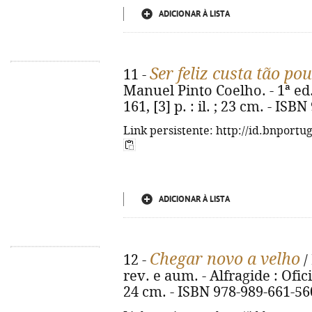
ADICIONAR À LISTA
Ser feliz custa tão po
11 -
Manuel Pinto Coelho. - 1ª ed.
161, [3] p. : il. ; 23 cm. - IS
Link persistente: http://id.bnportu
ADICIONAR À LISTA
Chegar novo a velho
12 -
/
rev. e aum. - Alfragide : Oficin
24 cm. - ISBN 978-989-661-56