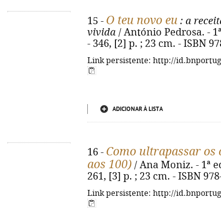
O teu novo eu
15 -
: a recei
vivida
/ António Pedrosa. - 1ª
- 346, [2] p. ; 23 cm. - ISBN 
Link persistente: http://id.bnportu
ADICIONAR À LISTA
Como ultrapassar os o
16 -
aos 100)
/ Ana Moniz. - 1ª ed
261, [3] p. ; 23 cm. - ISBN 97
Link persistente: http://id.bnportu