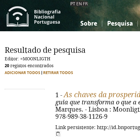
PT
EN
FR
Sobre
Pesquisa
Sobre a Bibliografia Nacional
Simples
Conhecimento, Informação...
Conhecimento, Informação...
Combinada
A
Resultado de pesquisa
Ciências sociais...
Ciências sociais...
Editor: =MOONLIGTH
Arte, desporto...
Arte, desporto...
20
registos encontrados
ADICIONAR TODOS
|
RETIRAR TODOS
As chaves da prosperi
1 -
guia que transforma o que a 
Marques. - Lisboa : Moonligth
978-989-38-1126-9
Link persistente: http://id.bnportu