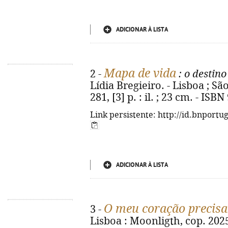
ADICIONAR À LISTA
Mapa de vida
2 -
: o destin
Lídia Bregieiro. - Lisboa ; Sã
281, [3] p. : il. ; 23 cm. - IS
Link persistente: http://id.bnportu
ADICIONAR À LISTA
O meu coração precisa 
3 -
Lisboa : Moonligth, cop. 2025. 