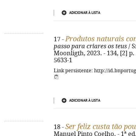
ADICIONAR À LISTA
Produtos naturais com
17 -
passo para criares os teus
/ S
Moonligth, 2023. - 134, [2] p. 
5633-1
Link persistente: http://id.bnportu
ADICIONAR À LISTA
Ser feliz custa tão po
18 -
Manuel Pinto Coelho. - 1ª ed.