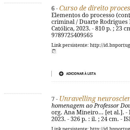
Curso de direito proce
6 -
Elementos do processo (con
criminal / Duarte Rodrigues 
Católica, 2023. - 810 p. ; 23 
9789725409565
Link persistente: http://id.bnportu
ADICIONAR À LISTA
Unravelling neuroscie
7 -
homenagem ao Professor Dou
org. Ana Mineiro... [et al.]. 
2023. - 326 p. : il. ; 24 cm. 
Link persistente: http://id.bnportu