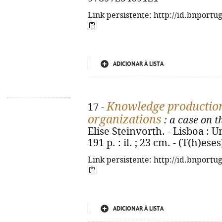
Link persistente: http://id.bnportu
ADICIONAR À LISTA
Knowledge production 
17 -
organizations
: a case on t
Elise Steinvorth. - Lisboa : U
191 p. : il. ; 23 cm. - (T(h)e
Link persistente: http://id.bnportu
ADICIONAR À LISTA