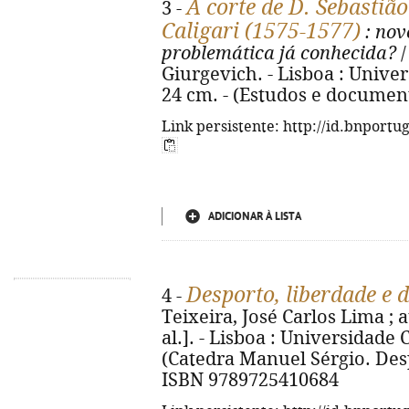
A corte de D. Sebastiã
3 -
Caligari (1575-1577)
: nov
problemática já conhecida?
/
Giurgevich. - Lisboa : Univers
24 cm. - (Estudos e document
Link persistente: http://id.bnportu
ADICIONAR À LISTA
Desporto, liberdade e
4 -
Teixeira, José Carlos Lima ; a
al.]. - Lisboa : Universidade Cat
(Catedra Manuel Sérgio. Desp
ISBN 9789725410684