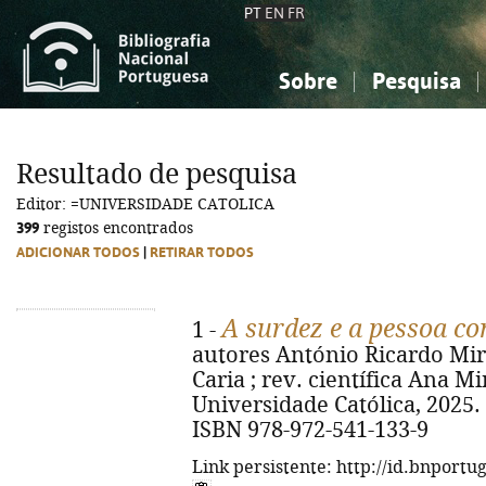
PT
EN
FR
Sobre
Pesquisa
Sobre a Bibliografia Nacional
Simples
Conhecimento, Informação...
Conhecimento, Informação...
Combinada
A
Resultado de pesquisa
Ciências sociais...
Ciências sociais...
Editor: =UNIVERSIDADE CATOLICA
Arte, desporto...
Arte, desporto...
399
registos encontrados
ADICIONAR TODOS
|
RETIRAR TODOS
A surdez e a pessoa co
1 -
autores António Ricardo Miran
Caria ; rev. científica Ana Mine
Universidade Católica, 2025. - 2
ISBN 978-972-541-133-9
Link persistente: http://id.bnportu