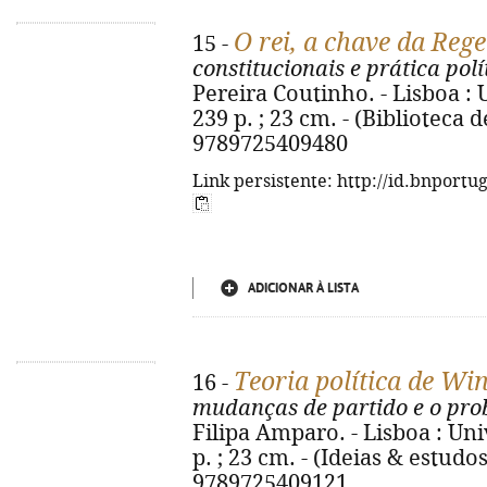
O rei, a chave da Reg
15 -
constitucionais e prática pol
Pereira Coutinho. - Lisboa : 
239 p. ; 23 cm. - (Biblioteca 
9789725409480
Link persistente: http://id.bnportu
ADICIONAR À LISTA
Teoria política de Wi
16 -
mudanças de partido e o prob
Filipa Amparo. - Lisboa : Uni
p. ; 23 cm. - (Ideias & estudos
9789725409121