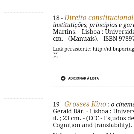
Direito constituciona
18 -
institutições, princípios e ga
Martins. - Lisboa : Universida
cm. - (Manuais). - ISBN 978
Link persistente: http://id.bnportu
ADICIONAR À LISTA
Grosses Kino
19 -
: o cinem
Gerald Bär. - Lisboa : Univers
il. ; 23 cm. - (ECC - Estudos
Cognition and translability)