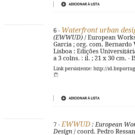
ADICIONAR À LISTA
Waterfront urban desi
6 -
(EWWUD)
/ European Worksh
Garcia ; org. com. Bernardo 
Lisboa : Edições Universitária
a 3 colns. : il. ; 21 x 30 cm. 
Link persistente: http://id.bnportu
ADICIONAR À LISTA
EWWUD
7 -
: European Wor
Design
/ coord. Pedro Ressano