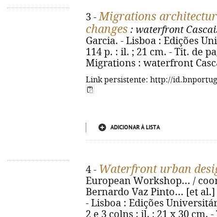
Migrations architecture
3 -
changes
: waterfront Cascai
Garcia. - Lisboa : Edições Un
114 p. : il. ; 21 cm. - Tit. d
Migrations : waterfront Casc
Link persistente: http://id.bnportu
ADICIONAR À LISTA
Waterfront urban de
4 -
European Workshop... / coor
Bernardo Vaz Pinto... [et al.
- Lisboa : Edições Universitár
2 e 3 colns : il. ; 21 x 30 cm. 