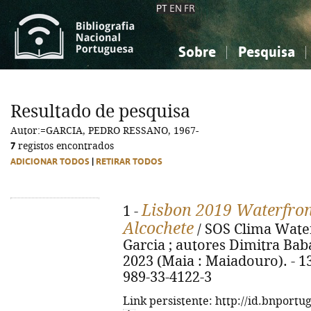
PT
EN
FR
Sobre
Pesquisa
Sobre a Bibliografia Nacional
Simples
Conhecimento, Informação...
Conhecimento, Informação...
Combinada
A
Resultado de pesquisa
Ciências sociais...
Ciências sociais...
Autor:=GARCIA, PEDRO RESSANO, 1967-
Arte, desporto...
Arte, desporto...
7
registos encontrados
ADICIONAR TODOS
|
RETIRAR TODOS
Lisbon 2019 Waterfront
1 -
Alcochete
/ SOS Clima Water
Garcia ; autores Dimitra Babalis.
2023 (Maia : Maiadouro). - 138
989-33-4122-3
Link persistente: http://id.bnportu