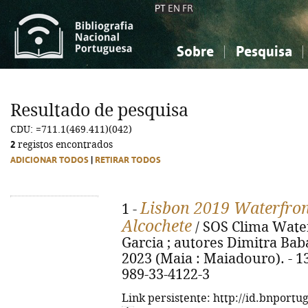
PT
EN
FR
Sobre
Pesquisa
Sobre a Bibliografia Nacional
Simples
Conhecimento, Informação...
Conhecimento, Informação...
Combinada
A
Resultado de pesquisa
Ciências sociais...
Ciências sociais...
CDU: =711.1(469.411)(042)
Arte, desporto...
Arte, desporto...
2
registos encontrados
ADICIONAR TODOS
|
RETIRAR TODOS
Lisbon 2019 Waterfront
1 -
Alcochete
/ SOS Clima Water
Garcia ; autores Dimitra Babalis.
2023 (Maia : Maiadouro). - 138
989-33-4122-3
Link persistente: http://id.bnportu