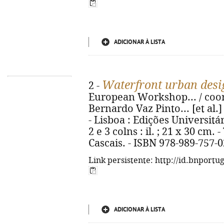
ADICIONAR À LISTA
Waterfront urban de
2 -
European Workshop... / coor
Bernardo Vaz Pinto... [et al.
- Lisboa : Edições Universitár
2 e 3 colns : il. ; 21 x 30 cm. 
Cascais. - ISBN 978-989-757-0
Link persistente: http://id.bnportu
ADICIONAR À LISTA