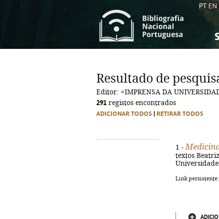
PT
EN
S
S
C
C
Resultado de pesquis
C
C
Editor: =IMPRENSA DA UNIVERSIDA
A
A
291
registos encontrados
ADICIONAR TODOS
|
RETIRAR TODOS
Medicin
1 -
textos Beatriz
Universidade, 
Link persistente
ADICIO