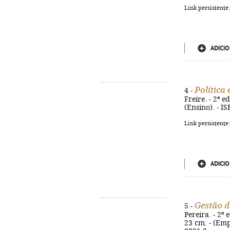
Link persistente
ADICIO
Política
4 -
Freire. - 2ª e
(Ensino). - I
Link persistente
ADICIO
Gestão d
5 -
Pereira. - 2ª
23 cm. - (Emp