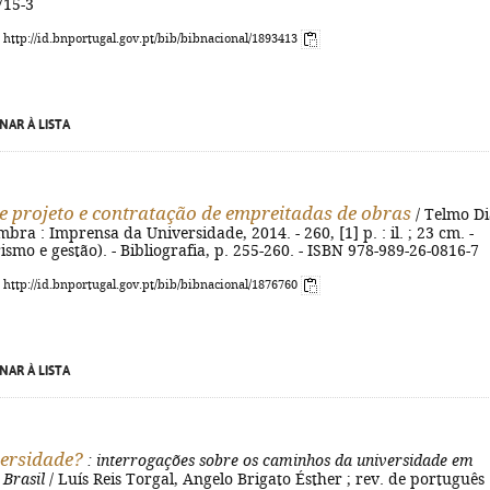
715-3
: http://id.bnportugal.gov.pt/bib/bibnacional/1893413
NAR À LISTA
e projeto e contratação de empreitadas de obras
/ Telmo Di
mbra : Imprensa da Universidade, 2014. - 260, [1] p. : il. ; 23 cm. -
mo e gestão). - Bibliografia, p. 255-260. - ISBN 978-989-26-0816-7
: http://id.bnportugal.gov.pt/bib/bibnacional/1876760
NAR À LISTA
ersidade?
: interrogações sobre os caminhos da universidade em
 Brasil
/ Luís Reis Torgal, Angelo Brigato Ésther ; rev. de português