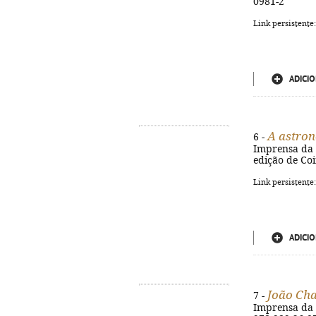
0981-2
Link persistente
ADICIO
A astro
6 -
Imprensa da Un
edição de Co
Link persistente
ADICIO
João Ch
7 -
Imprensa da U