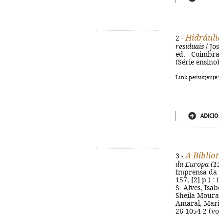
Hidráuli
2 -
residuais
/ Jo
ed. - Coimbra
(Série ensino
Link persistente
ADICIO
A Biblio
3 -
da Europa (1
Imprensa da U
157, [2] p.) :
S. Alves, Isa
Sheila Moura 
Amaral, Maria
26-1054-2 (vo