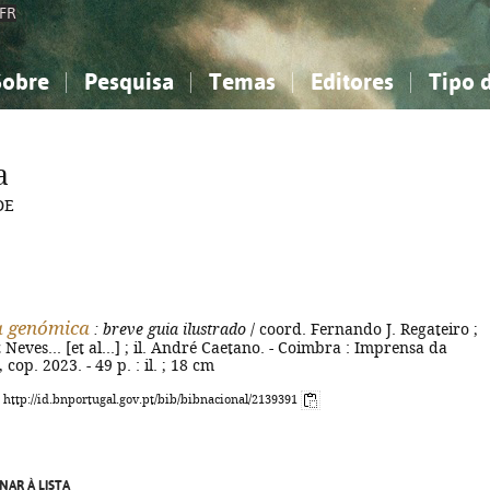
FR
Sobre
Pesquisa
Temas
Editores
Tipo 
obre a Bibliografia Nacional
imples
onhecimento, Informação...
onhecimento, Informação...
Combinada
A minha lista
Como utilizar
Filosofia, psicologia...
Filosofia, psicologia...
Perguntas frequente
a
iências sociais...
iências sociais...
Ciências exatas e naturais...
Ciências exatas e naturais...
DE
rte, desporto...
rte, desporto...
Literatura, linguística...
Literatura, linguística...
a genómica
: breve guia ilustrado
/ coord. Fernando J. Regateiro ;
 Neves... [et al...] ; il. André Caetano. - Coimbra : Imprensa da
cop. 2023. - 49 p. : il. ; 18 cm
: http://id.bnportugal.gov.pt/bib/bibnacional/2139391
NAR À LISTA