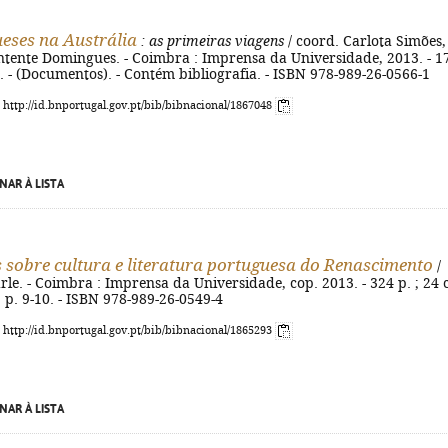
eses na Austrália
: as primeiras viagens
/ coord. Carlota Simões,
ntente Domingues. - Coimbra : Imprensa da Universidade, 2013. - 1
 cm. - (Documentos). - Contém bibliografia. - ISBN 978-989-26-0566-1
: http://id.bnportugal.gov.pt/bib/bibnacional/1867048
NAR À LISTA
 sobre cultura e literatura portuguesa do Renascimento
/
le. - Coimbra : Imprensa da Universidade, cop. 2013. - 324 p. ; 24 
a, p. 9-10. - ISBN 978-989-26-0549-4
: http://id.bnportugal.gov.pt/bib/bibnacional/1865293
NAR À LISTA