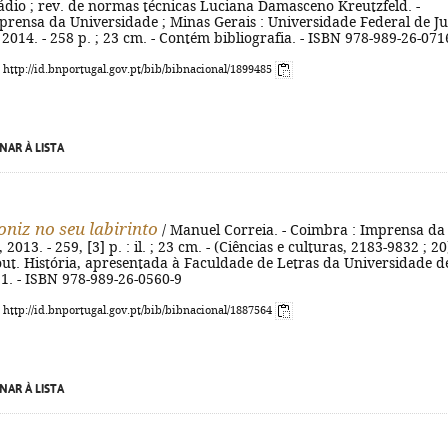
ádio ; rev. de normas técnicas Luciana Damasceno Kreutzfeld. -
prensa da Universidade ; Minas Gerais : Universidade Federal de Ju
 2014. - 258 p. ; 23 cm. - Contém bibliografia. - ISBN 978-989-26-071
: http://id.bnportugal.gov.pt/bib/bibnacional/1899485
NAR À LISTA
niz no seu labirinto
/ Manuel Correia. - Coimbra : Imprensa da
2013. - 259, [3] p. : il. ; 23 cm. - (Ciências e culturas, 2183-9832 ; 20)
out. História, apresentada à Faculdade de Letras da Universidade d
1. - ISBN 978-989-26-0560-9
: http://id.bnportugal.gov.pt/bib/bibnacional/1887564
NAR À LISTA