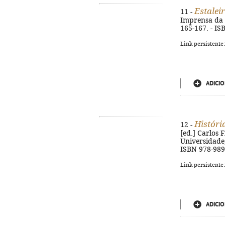
Estalei
11 -
Imprensa da Un
165-167. - IS
Link persistente
ADICIO
História
12 -
[ed.] Carlos 
Universidade, 
ISBN 978-989
Link persistente
ADICIO