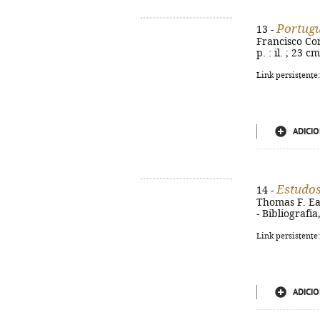
Portugu
13 -
Francisco Co
p. : il. ; 23
Link persistente
ADICIO
Estudos
14 -
Thomas F. Ear
- Bibliografi
Link persistente
ADICIO