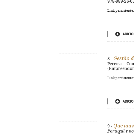
978-989-26-0
Link persistente
ADICIO
Gestão d
8 -
Pereira. - Coi
(Empreendoris
Link persistente
ADICIO
Que univ
9 -
Portugal e no