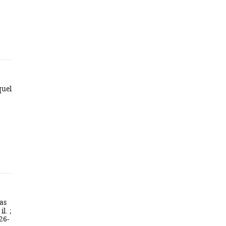
quel
as
l. ;
26-