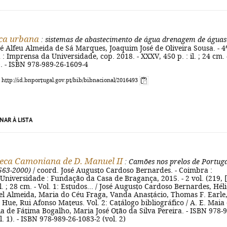
ca urbana
: sistemas de abastecimento de água drenagem de águas
sé Alfeu Almeida de Sá Marques, Joaquim José de Oliveira Sousa. - 4
 : Imprensa da Universidade, cop. 2018. - XXXV, 450 p. : il. ; 24 cm. 
). - ISBN 978-989-26-1609-4
: http://id.bnportugal.gov.pt/bib/bibnacional/2016493
NAR À LISTA
teca Camoniana de D. Manuel II
: Camões nos prelos de Portuga
563-2000)
/ coord. José Augusto Cardoso Bernardes. - Coimbra :
niversidade : Fundação da Casa de Bragança, 2015. - 2 vol. (219, [
 il. ; 28 cm. - Vol. 1: Estudos... / José Augusto Cardoso Bernardes, Héli
bel Almeida, Maria do Céu Fraga, Vanda Anastácio, Thomas F. Earle
Hue, Rui Afonso Mateus. Vol. 2: Catálogo bibliográfico / A. E. Maia
 de Fátima Bogalho, Maria José Otão da Silva Pereira. - ISBN 978-9
l. 1). - ISBN 978-989-26-1083-2 (vol. 2)