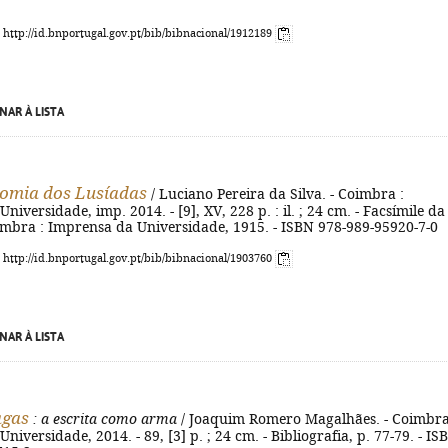
: http://id.bnportugal.gov.pt/bib/bibnacional/1912189
NAR À LISTA
nomia dos Lusíadas
/ Luciano Pereira da Silva. - Coimbra :
iversidade, imp. 2014. - [9], XV, 228 p. : il. ; 24 cm. - Facsímile da
imbra : Imprensa da Universidade, 1915. - ISBN 978-989-95920-7-0
: http://id.bnportugal.gov.pt/bib/bibnacional/1903760
NAR À LISTA
agas
: a escrita como arma
/ Joaquim Romero Magalhães. - Coimbra
niversidade, 2014. - 89, [3] p. ; 24 cm. - Bibliografia, p. 77-79. - IS