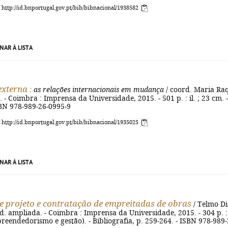
: http://id.bnportugal.gov.pt/bib/bibnacional/1938582
NAR À LISTA
 externa
: as relações internacionais em mudança
/ coord. Maria Ra
d. - Coimbra : Imprensa da Universidade, 2015. - 501 p. : il. ; 23 cm. -
SBN 978-989-26-0995-9
: http://id.bnportugal.gov.pt/bib/bibnacional/1935025
NAR À LISTA
e projeto e contratação de empreitadas de obras
/ Telmo Di
 ed. ampliada. - Coimbra : Imprensa da Universidade, 2015. - 304 p. : i
reendedorismo e gestão). - Bibliografia, p. 259-264. - ISBN 978-989-