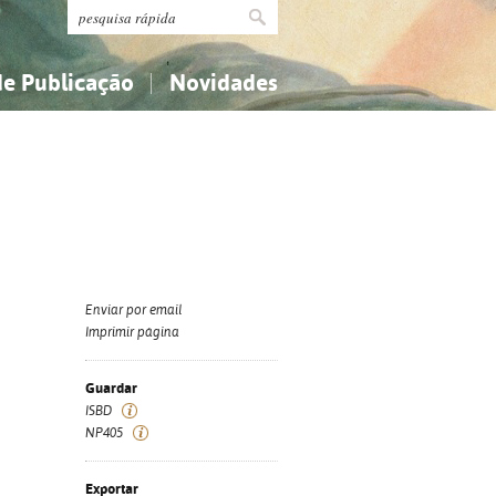
de Publicação
Novidades
s
Religião...
Religião...
Ciências aplicadas...
Ciências aplicadas...
História, geografia, biografias...
História, geografia, biografias...
Enviar por email
Imprimir página
Guardar
ISBD
NP405
Exportar