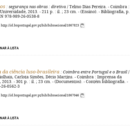
ros
: segurança nas obras
: diretiva
/ Telmo Dias Pereira. - Coimbra :
iversidade, 2013. - 211 p. : il. ; 23 cm. - (Ensino). - Bibliografia, p.
BN 978-989-26-0538-8
: http://id.bnportugal.gov.pt/bib/bibnacional/1867823
NAR À LISTA
 da ciência luso-brasileira
: Coimbra entre Portugal e o Brasil
/
Fiolhais, Carlota Simões, Décio Martins. - Coimbra : Imprensa da
2013. - 301 p. : il. ; 23 cm. - (Documentos). - Contém bibliografia. -
-26-0562-3
: http://id.bnportugal.gov.pt/bib/bibnacional/1867046
NAR À LISTA