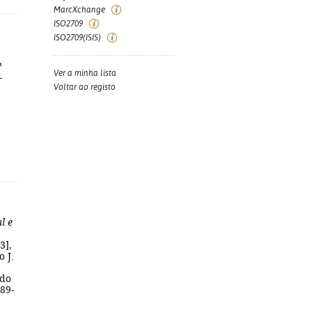
MarcXchange
ISO2709
ISO2709(ISIS)
ª
Ver a minha lista
-
Voltar ao registo
l e
3],
o J.
,
 do
89-