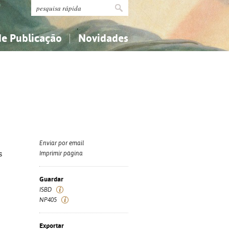
de Publicação
Novidades
s
Religião...
Religião...
Ciências aplicadas...
Ciências aplicadas...
História, geografia, biografias...
História, geografia, biografias...
Enviar por email
s
Imprimir página
Guardar
ISBD
NP405
Exportar