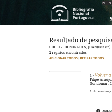
PT
EN
S
S
C
C
Resultado de pesquis
C
C
CDU: =75DOMINGUES, JUAN(083.82)
A
A
1
registos encontrados
ADICIONAR TODOS
|
RETIRAR TODOS
Volver a
1 -
Filipe Araújo
Gondomar, 2023
Link persistente
ADICIO