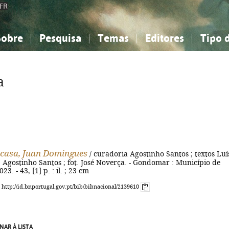
FR
Sobre
Pesquisa
Temas
Editores
Tipo 
obre a Bibliografia Nacional
imples
onhecimento, Informação...
onhecimento, Informação...
Combinada
A minha lista
Como utilizar
Filosofia, psicologia...
Filosofia, psicologia...
Perguntas frequente
a
iências sociais...
iências sociais...
Ciências exatas e naturais...
Ciências exatas e naturais...
rte, desporto...
rte, desporto...
Literatura, linguística...
Literatura, linguística...
 casa, Juan Domingues
/ curadoria Agostinho Santos ; textos Luí
, Agostinho Santos ; fot. José Noverça. - Gondomar : Município de
. - 43, [1] p. : il. ; 23 cm
: http://id.bnportugal.gov.pt/bib/bibnacional/2139610
NAR À LISTA