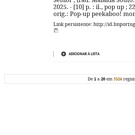
Senior ; trad. Mafalda Souto. 
2025. - [10] p. : il., pop up ; 
orig.: Pop-up peekaboo! mon
Link persistente: http://id.bnportu
ADICIONAR À LISTA
De
1
a
20
em
5326
regist