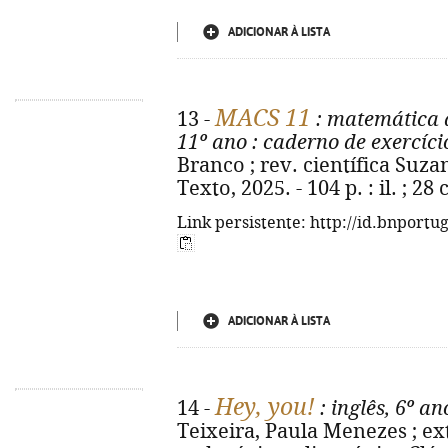
ADICIONAR À LISTA
MACS 11
13 -
: matemática a
11º ano
: caderno de exercíci
Branco ; rev. científica Suzana
Texto, 2025. - 104 p. : il. ; 2
Link persistente: http://id.bnportu
ADICIONAR À LISTA
Hey, you!
14 -
: inglês, 6º an
Teixeira, Paula Menezes ; ex