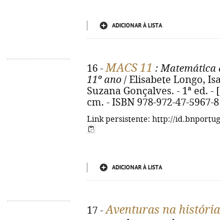
ADICIONAR À LISTA
MACS 11
16 -
: Matemática a
11º ano
/ Elisabete Longo, Isa
Suzana Gonçalves. - 1ª ed. - [S.l
cm. - ISBN 978-972-47-5967-8
Link persistente: http://id.bnportu
ADICIONAR À LISTA
Aventuras na história
17 -