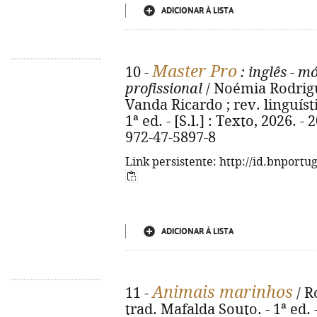
ADICIONAR À LISTA
Master Pro
10 -
: inglês - mó
profissional
/ Noémia Rodrig
Vanda Ricardo ; rev. linguíst
1ª ed. - [S.l.] : Texto, 2026. - 
972-47-5897-8
Link persistente: http://id.bnportu
ADICIONAR À LISTA
Animais marinhos
11 -
/ R
trad. Mafalda Souto. - 1ª ed. -