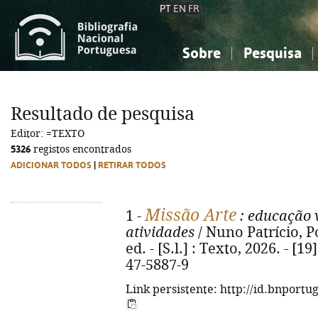
PT
EN
FR
Sobre
Pesquisa
Sobre a Bibliografia Nacional
Simples
Conhecimento, Informação...
Conhecimento, Informação...
Combinada
A
Resultado de pesquisa
Ciências sociais...
Ciências sociais...
Editor: =TEXTO
Arte, desporto...
Arte, desporto...
5326
registos encontrados
ADICIONAR TODOS
|
RETIRAR TODOS
Missão Arte
1 -
: educação v
atividades
/ Nuno Patrício, Po
ed. - [S.l.] : Texto, 2026. - [19
47-5887-9
Link persistente: http://id.bnportu