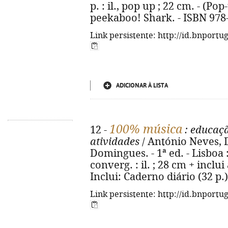
p. : il., pop up ; 22 cm. - (Pop
peekaboo! Shark. - ISBN 978
Link persistente: http://id.bnportu
ADICIONAR À LISTA
100% música
12 -
: educaçã
atividades
/ António Neves, 
Domingues. - 1ª ed. - Lisboa :
converg. : il. ; 28 cm + inclui
Inclui: Caderno diário (32 p.
Link persistente: http://id.bnportu