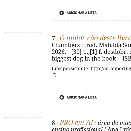
ADICIONAR À LISTA
O maior cão deste livr
7 -
Chambers ; trad. Mafalda Souto.
2026. - [30] p.,[1] f. desdobr. :
biggest dog in the book. - I
Link persistente: http://id.bnportu
ADICIONAR À LISTA
PRO em AI
8 -
: área de int
ensino profissional
/ Ana Luísa