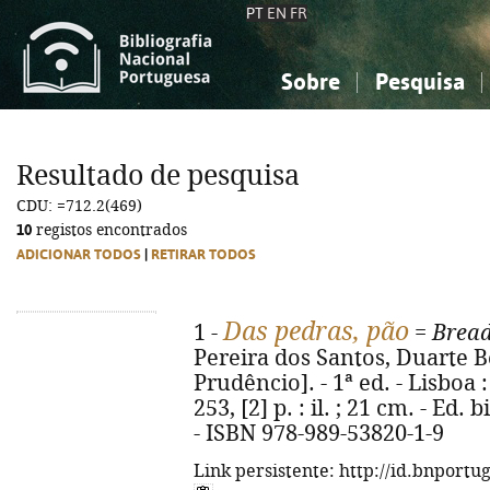
PT
EN
FR
Sobre
Pesquisa
Sobre a Bibliografia Nacional
Simples
Conhecimento, Informação...
Conhecimento, Informação...
Combinada
A
Resultado de pesquisa
Ciências sociais...
Ciências sociais...
CDU: =712.2(469)
Arte, desporto...
Arte, desporto...
10
registos encontrados
ADICIONAR TODOS
|
RETIRAR TODOS
Das pedras, pão
1 -
=
Bread
Pereira dos Santos, Duarte Be
Prudêncio]. - 1ª ed. - Lisboa
253, [2] p. : il. ; 21 cm. - Ed
- ISBN 978-989-53820-1-9
Link persistente: http://id.bnportu