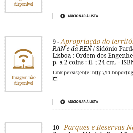
ADICIONAR À LISTA
Apropriação do territó
9 -
RAN e da REN
/ Sidónio Parda
Lisboa : Ordem dos Engenheir
p. a 2 colns : il. ; 24 cm. - I
Link persistente: http://id.bnportu
ADICIONAR À LISTA
Parques e Reservas N
10 -