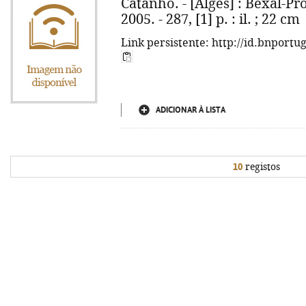
Catanho. - [Algés] : Bexal-P
2005. - 287, [1] p. : il. ; 22 cm
Link persistente: http://id.bnportu
ADICIONAR À LISTA
10
registos