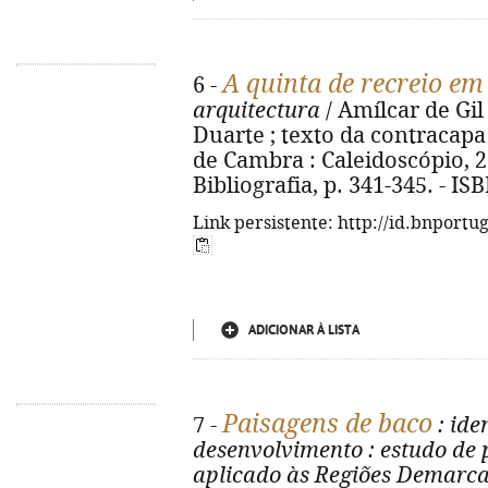
A quinta de recreio em
6 -
arquitectura
/ Amílcar de Gil 
Duarte ; texto da contracapa 
de Cambra : Caleidoscópio, 2013
Bibliografia, p. 341-345. - I
Link persistente: http://id.bnportu
ADICIONAR À LISTA
Paisagens de baco
7 -
: ide
desenvolvimento
: estudo de
aplicado às Regiões Demarc