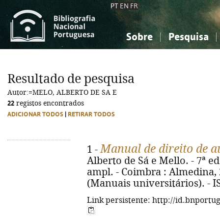
PT
EN
FR
Sobre
Pesquisa
Sobre a Bibliografia Nacional
Simples
Conhecimento, Informação...
Conhecimento, Informação...
Combinada
A
Resultado de pesquisa
Ciências sociais...
Ciências sociais...
Autor:=MELO, ALBERTO DE SA E
Arte, desporto...
Arte, desporto...
22
registos encontrados
ADICIONAR TODOS
|
RETIRAR TODOS
Manual de direito de a
1 -
Alberto de Sá e Mello. - 7ª e
ampl. - Coimbra : Almedina, 2
(Manuais universitários). - 
Link persistente: http://id.bnportu