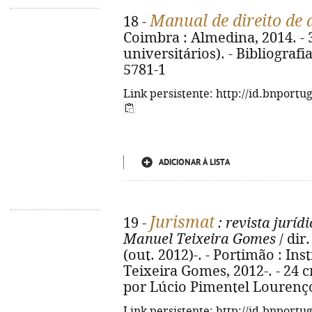
Manual de direito de 
18 -
Coimbra : Almedina, 2014. - 3
universitários). - Bibliografi
5781-1
Link persistente: http://id.bnportu
ADICIONAR À LISTA
Jurismat
19 -
: revista juríd
Manuel Teixeira Gomes
/ dir
(out. 2012)-. - Portimão : In
Teixeira Gomes, 2012-. - 24 c
por Lúcio Pimentel Lourenço
Link persistente: http://id.bnportu