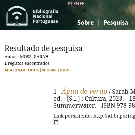
PT
EN
FR
Sobre
Pesquisa
Sobre a Bibliografia Nacional
Simples
Conhecimento, Informação...
Conhecimento, Informação...
Combinada
A
Resultado de pesquisa
Ciências sociais...
Ciências sociais...
Autor:=MOSS, SARAH
Arte, desporto...
Arte, desporto...
1
registos encontrados
ADICIONAR TODOS
|
RETIRAR TODOS
Água de verão
1 -
/ Sarah Mo
ed. - [S.l.] : Cultura, 2023. - 18
Summerwater. - ISBN 978-98
Link persistente: http://id.bnportu