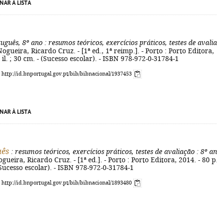
NAR À LISTA
tuguês, 8º ano
: resumos teóricos, exercícios práticos, testes de avali
ogueira, Ricardo Cruz. - [1ª ed., 1ª reimp.]. - Porto : Porto Editora,
: il. ; 30 cm. - (Sucesso escolar). - ISBN 978-972-0-31784-1
: http://id.bnportugal.gov.pt/bib/bibnacional/1937453
NAR À LISTA
uês
: resumos teóricos, exercícios práticos, testes de avaliação
: 8º a
ueira, Ricardo Cruz. - [1ª ed.]. - Porto : Porto Editora, 2014. - 80 p.
 (Sucesso escolar). - ISBN 978-972-0-31784-1
: http://id.bnportugal.gov.pt/bib/bibnacional/1893480