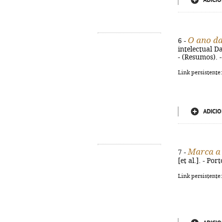
ADICIO
O ano da
6 -
intelectual D
- (Resumos). 
Link persistente
ADICIO
Marca a
7 -
[et al.]. - Po
Link persistente