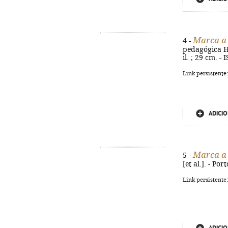
Marca a
4 -
pedagógica He
il. ; 29 cm. 
Link persistente
ADICIO
Marca a
5 -
[et al.]. - Po
Link persistente