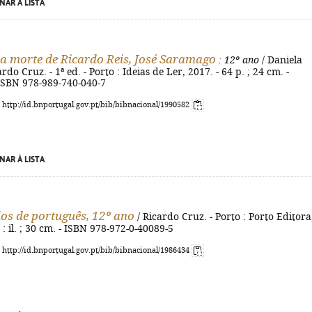
NAR À LISTA
a morte de Ricardo Reis, José Saramago
: 12º ano
/ Daniela
rdo Cruz. - 1ª ed. - Porto : Ideias de Ler, 2017. - 64 p. ; 24 cm. -
 ISBN 978-989-740-040-7
: http://id.bnportugal.gov.pt/bib/bibnacional/1990582
NAR À LISTA
ios de português, 12º ano
/ Ricardo Cruz. - Porto : Porto Editora
 : il. ; 30 cm. - ISBN 978-972-0-40089-5
: http://id.bnportugal.gov.pt/bib/bibnacional/1986434