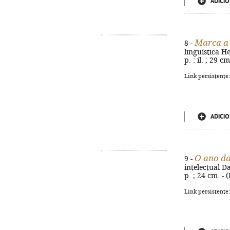
ADICIO
Marca a
8 -
linguística He
p. : il. ; 29 
Link persistente
ADICIO
O ano da
9 -
intelectual Da
p. ; 24 cm. -
Link persistente