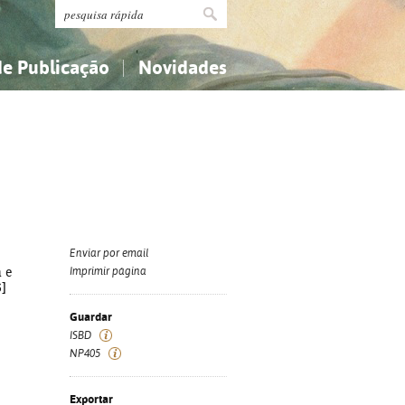
de Publicação
Novidades
s
Religião...
Religião...
Ciências aplicadas...
Ciências aplicadas...
História, geografia, biografias...
História, geografia, biografias...
Enviar por email
a e
Imprimir página
6]
Guardar
ISBD
NP405
Exportar