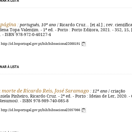
NAR À LISTA
 página
: português, 10º ano
/ Ricardo Cruz... [et al.] ; rev. científic
lena Topa Valentim. - 1ª ed. - Porto : Porto Editora, 2021. - 352, 15, 
cm. - ISBN 978-972-0-40127-4
: http://id.bnportugal.gov.pt/bib/bibnacional/2088191
NAR À LISTA
 morte de Ricardo Reis, José Saramago
: 12º ano
/ criação
niela Pinheiro, Ricardo Cruz. - 2ª ed. - Porto : Ideias de Ler, 2020. -
 (Resumos). - ISBN 978-989-740-085-8
: http://id.bnportugal.gov.pt/bib/bibnacional/2057066