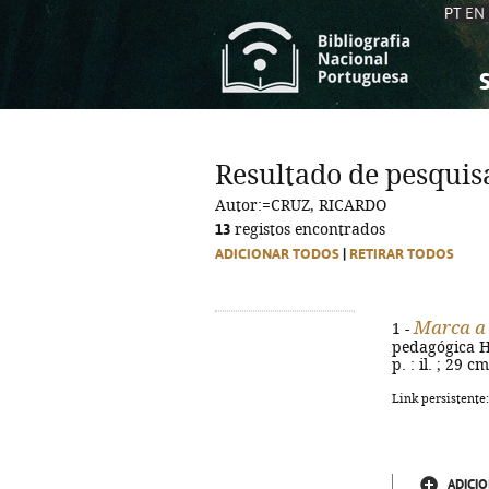
PT
EN
S
S
C
C
Resultado de pesquis
C
C
Autor:=CRUZ, RICARDO
A
A
13
registos encontrados
ADICIONAR TODOS
|
RETIRAR TODOS
Marca a
1 -
pedagógica He
p. : il. ; 29 
Link persistente
ADICIO