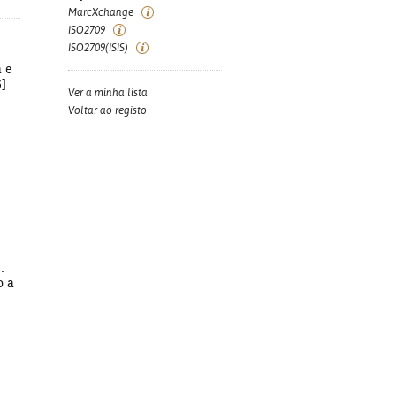
MarcXchange
ISO2709
ISO2709(ISIS)
a e
6]
Ver a minha lista
Voltar ao registo
.
o a