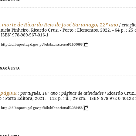
NAR À LISTA
 morte de Ricardo Reis de José Saramago, 12º ano
/ criaçã
aniela Pinheiro, Ricardo Cruz. - Porto : Elementos, 2022. - 64 p. ; 25 
- ISBN 978-989-567-016-1
: http://id.bnportugal.gov.pt/bib/bibnacional/2100698
NAR À LISTA
 página
: português, 10º ano
: páginas de atividades
/ Ricardo Cruz..
rto : Porto Editora, 2021. - 112 p. : il. ; 29 cm. - ISBN 978-972-0-40128-
: http://id.bnportugal.gov.pt/bib/bibnacional/2088458