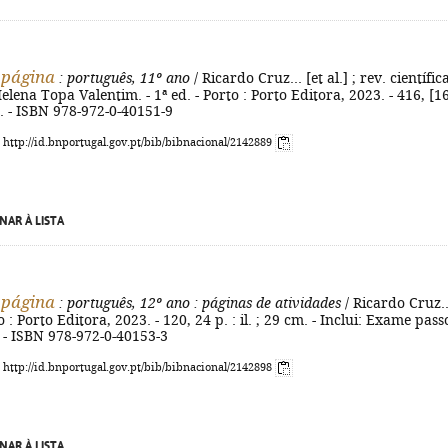
 página
: português, 11º ano
/ Ricardo Cruz... [et al.] ; rev. científic
lena Topa Valentim. - 1ª ed. - Porto : Porto Editora, 2023. - 416, [1
cm. - ISBN 978-972-0-40151-9
: http://id.bnportugal.gov.pt/bib/bibnacional/2142889
NAR À LISTA
 página
: português, 12º ano
: páginas de atividades
/ Ricardo Cruz..
rto : Porto Editora, 2023. - 120, 24 p. : il. ; 29 cm. - Inclui: Exame pass
. - ISBN 978-972-0-40153-3
: http://id.bnportugal.gov.pt/bib/bibnacional/2142898
NAR À LISTA