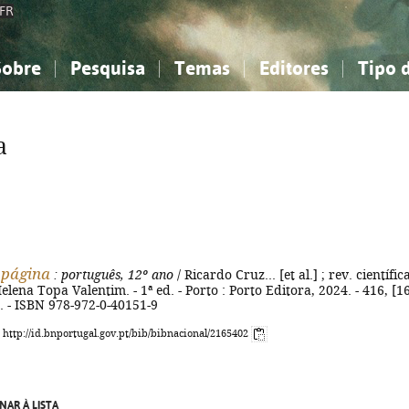
FR
Sobre
Pesquisa
Temas
Editores
Tipo 
obre a Bibliografia Nacional
imples
onhecimento, Informação...
onhecimento, Informação...
Combinada
A minha lista
Como utilizar
Filosofia, psicologia...
Filosofia, psicologia...
Perguntas frequente
a
iências sociais...
iências sociais...
Ciências exatas e naturais...
Ciências exatas e naturais...
rte, desporto...
rte, desporto...
Literatura, linguística...
Literatura, linguística...
 página
: português, 12º ano
/ Ricardo Cruz... [et al.] ; rev. científic
lena Topa Valentim. - 1ª ed. - Porto : Porto Editora, 2024. - 416, [1
cm. - ISBN 978-972-0-40151-9
: http://id.bnportugal.gov.pt/bib/bibnacional/2165402
NAR À LISTA