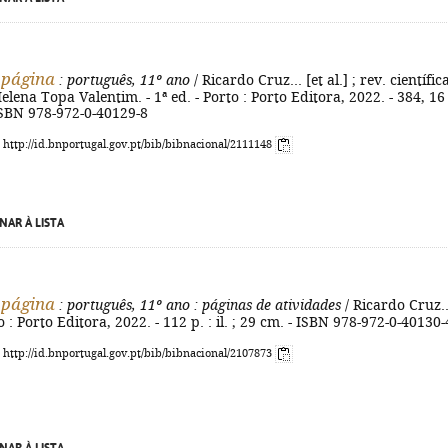
 página
: português, 11º ano
/ Ricardo Cruz... [et al.] ; rev. científic
lena Topa Valentim. - 1ª ed. - Porto : Porto Editora, 2022. - 384, 16 
- ISBN 978-972-0-40129-8
: http://id.bnportugal.gov.pt/bib/bibnacional/2111148
NAR À LISTA
 página
: português, 11º ano
: páginas de atividades
/ Ricardo Cruz..
rto : Porto Editora, 2022. - 112 p. : il. ; 29 cm. - ISBN 978-972-0-40130-
: http://id.bnportugal.gov.pt/bib/bibnacional/2107873