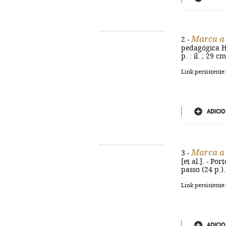
Marca a
2 -
pedagógica He
p. : il. ; 29 
Link persistente
ADICIO
Marca a
3 -
[et al.]. - Po
passo (24 p.)
Link persistente
ADICIO