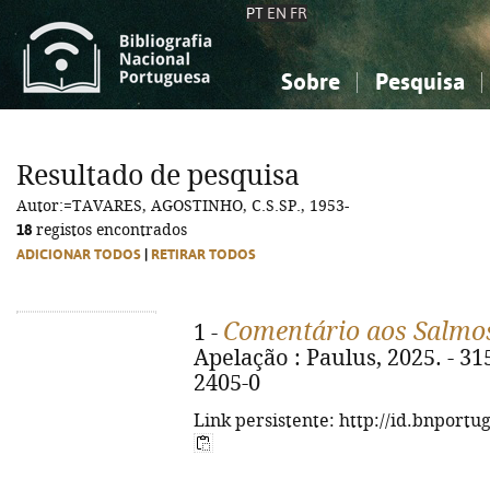
PT
EN
FR
Sobre
Pesquisa
Sobre a Bibliografia Nacional
Simples
Conhecimento, Informação...
Conhecimento, Informação...
Combinada
A
Resultado de pesquisa
Ciências sociais...
Ciências sociais...
Autor:=TAVARES, AGOSTINHO, C.S.SP., 1953-
Arte, desporto...
Arte, desporto...
18
registos encontrados
ADICIONAR TODOS
|
RETIRAR TODOS
Comentário aos Salmo
1 -
Apelação : Paulus, 2025. - 315
2405-0
Link persistente: http://id.bnportu