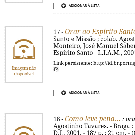
ADICIONAR À LISTA
Orar ao Espírito Sant
17 -
Santo e Missão ; colab. Agos
Monteiro, José Manuel Sabenç
Espírito Santo - L.I.A.M., 2007
Link persistente: http://id.bnportu
ADICIONAR À LISTA
Como leve pena...
18 -
: ora
Agostinho Tavares. - Braga :
D.L. 2001. - 187 p. ; 21 cm. - 