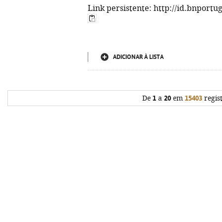
Link persistente: http://id.bnportu
ADICIONAR À LISTA
De
1
a
20
em
15403
regis