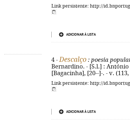
Link persistente: http://id.bnportu
ADICIONAR À LISTA
Descalço
4 -
: poesia popula
Bernardino. - [S.l.] : Antón
[Bagacinha], [20--]-. - v. (113, 
Link persistente: http://id.bnportu
ADICIONAR À LISTA