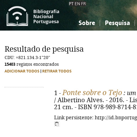
PT
EN
FR
Sobre
Pesquisa
Sobre a Bibliografia Nacional
Simples
Conhecimento, Informação...
Conhecimento, Informação...
Combinada
A
Resultado de pesquisa
Ciências sociais...
Ciências sociais...
CDU: =821.134.3-1"20"
Arte, desporto...
Arte, desporto...
15403
registos encontrados
ADICIONAR TODOS
|
RETIRAR TODOS
Ponte sobre o Tejo
1 -
: um 
/ Albertino Alves. - 2016. - Lis
21 cm. - ISBN 978-989-8714-8
Link persistente: http://id.bnportu