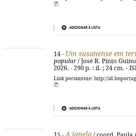
ADICIONAR À LISTA
Um susanense em ter
14 -
popular
/ José R. Pinto Guimar
2026. - 290 p. : il. ; 24 cm. -
Link persistente: http://id.bnportu
ADICIONAR À LISTA
A janela
15 -
/ coord. Paula A