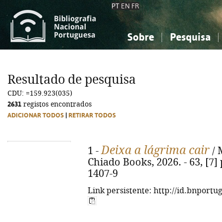
PT
EN
FR
Sobre
Pesquisa
Sobre a Bibliografia Nacional
Simples
Conhecimento, Informação...
Conhecimento, Informação...
Combinada
A
Resultado de pesquisa
Ciências sociais...
Ciências sociais...
CDU: =159.923(035)
Arte, desporto...
Arte, desporto...
2631
registos encontrados
ADICIONAR TODOS
|
RETIRAR TODOS
Deixa a lágrima cair
1 -
/ 
Chiado Books, 2026. - 63, [7] 
1407-9
Link persistente: http://id.bnportu