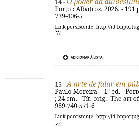
O poder da autoestim
14 -
Porto : Albatroz, 2026. - 191 p
739-406-5
Link persistente: http://id.bnportu
ADICIONAR À LISTA
A arte de falar em púb
15 -
Paulo Moreira. - 1ª ed. - Port
; 24 cm. - Tít. orig.: The art 
989-740-571-6
Link persistente: http://id.bnportu