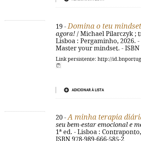
Domina o teu mindse
19 -
agora!
/ Michael Pilarczyk ; t
Lisboa : Pergaminho, 2026. - 25
Master your mindset. - ISBN
Link persistente: http://id.bnportu
ADICIONAR À LISTA
A minha terapia diári
20 -
seu bem-estar emocional e m
1ª ed. - Lisboa : Contraponto, 2
ISBN 978-989-666-585-2