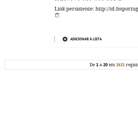
Link persistente: http://id.bnportu
ADICIONAR À LISTA
De
1
a
20
em
2631
regist