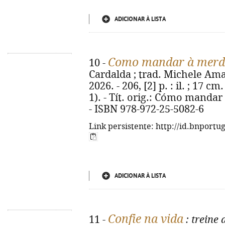
ADICIONAR À LISTA
Como mandar à merda
10 -
Cardalda ; trad. Michele Amara
2026. - 206, [2] p. : il. ; 17 c
1). - Tít. orig.: Cómo manda
- ISBN 978-972-25-5082-6
Link persistente: http://id.bnportu
ADICIONAR À LISTA
Confie na vida
11 -
: treine