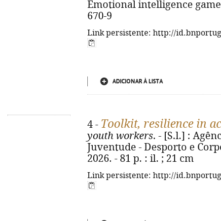
Emotional intelligence game
670-9
Link persistente: http://id.bnportu
ADICIONAR À LISTA
Toolkit, resilience in a
4 -
youth workers
. - [S.l.] : Ag
Juventude - Desporto e Corp
2026. - 81 p. : il. ; 21 cm
Link persistente: http://id.bnportu