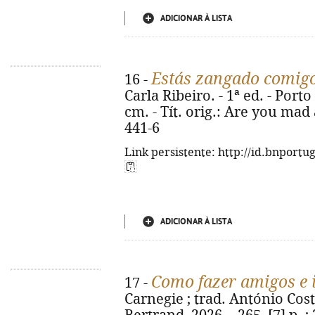
ADICIONAR À LISTA
Estás zangado comig
16 -
Carla Ribeiro. - 1ª ed. - Porto 
cm. - Tít. orig.: Are you mad
441-6
Link persistente: http://id.bnportu
ADICIONAR À LISTA
Como fazer amigos e 
17 -
Carnegie ; trad. António Costa