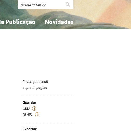
de Publicação
Novidades
s
Religião...
Religião...
Ciências aplicadas...
Ciências aplicadas...
História, geografia, biografias...
História, geografia, biografias...
Enviar por email
Imprimir página
Guardar
ISBD
NP405
Exportar