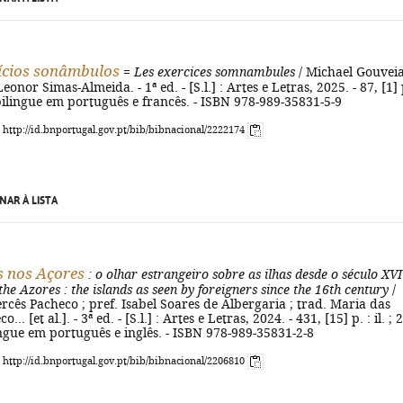
ícios sonâmbulos
=
Les exercices somnambules
/ Michael Gouveia
Leonor Simas-Almeida. - 1ª ed. - [S.l.] : Artes e Letras, 2025. - 87, [1] 
bilingue em português e francês. - ISBN 978-989-35831-5-9
: http://id.bnportugal.gov.pt/bib/bibnacional/2222174
NAR À LISTA
s nos Açores
: o olhar estrangeiro sobre as ilhas desde o século XVI
 the Azores
: the islands as seen by foreigners since the 16th century
/
cês Pacheco ; pref. Isabel Soares de Albergaria ; trad. Maria das
.. [et al.]. - 3ª ed. - [S.l.] : Artes e Letras, 2024. - 431, [15] p. : il. ; 
ingue em português e inglês. - ISBN 978-989-35831-2-8
: http://id.bnportugal.gov.pt/bib/bibnacional/2206810