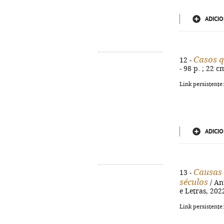
ADICIO
Casos q
12 -
- 98 p. ; 22 
Link persistente
ADICIO
Causas 
13 -
séculos
/ Ant
e Letras, 202
Link persistente