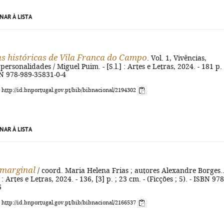
NAR À LISTA
 históricas de Vila Franca do Campo
. Vol. 1, Vivências,
ersonalidades / Miguel Puim. - [S.l.] : Artes e Letras, 2024. - 181 p. :
BN 978-989-35831-0-4
: http://id.bnportugal.gov.pt/bib/bibnacional/2194302
NAR À LISTA
 marginal
/ coord. Maria Helena Frias ; autores Alexandre Borges..
l.] : Artes e Letras, 2024. - 136, [3] p. ; 23 cm. - (Ficções ; 5). - ISBN 978
6
: http://id.bnportugal.gov.pt/bib/bibnacional/2166537