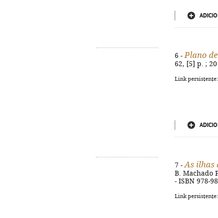
ADICIO
Plano de
6 -
62, [5] p. ; 
Link persistente
ADICIO
As ilhas
7 -
B. Machado Pir
- ISBN 978-9
Link persistente