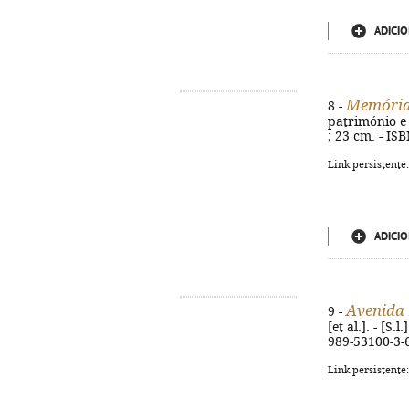
ADICIO
Memórias
8 -
património e p
; 23 cm. - IS
Link persistente
ADICIO
Avenida
9 -
[et al.]. - [S.
989-53100-3-
Link persistente