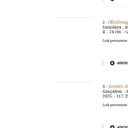
(Re)Imag
2 -
Santolaya ; in
il. ; 24 cm. 
Link persistente
ADICIO
Soneto d
3 -
Gonçalves. - 
2025. - 117, 
Link persistente
ADICIO