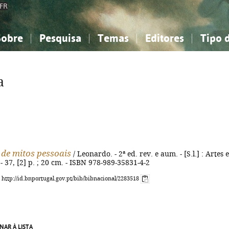
FR
Sobre
Pesquisa
Temas
Editores
Tipo 
obre a Bibliografia Nacional
imples
onhecimento, Informação...
onhecimento, Informação...
Combinada
A minha lista
Como utilizar
Filosofia, psicologia...
Filosofia, psicologia...
Perguntas frequente
a
iências sociais...
iências sociais...
Ciências exatas e naturais...
Ciências exatas e naturais...
rte, desporto...
rte, desporto...
Literatura, linguística...
Literatura, linguística...
de mitos pessoais
/ Leonardo. - 2ª ed. rev. e aum. - [S.l.] : Artes e
 - 37, [2] p. ; 20 cm. - ISBN 978-989-35831-4-2
: http://id.bnportugal.gov.pt/bib/bibnacional/2283518
NAR À LISTA