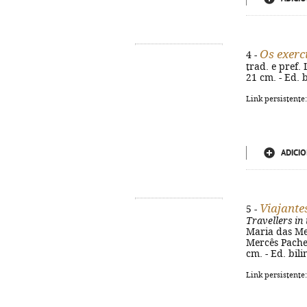
Os exerc
4 -
trad. e pref. 
21 cm. - Ed. 
Link persistente
ADICIO
Viajante
5 -
Travellers in
Maria das Mer
Mercês Pacheco.
cm. - Ed. bil
Link persistente