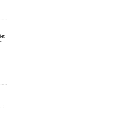
[et
-
. :