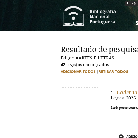
PT
EN
S
S
C
C
Resultado de pesquis
C
C
Editor: =ARTES E LETRAS
A
A
42
registos encontrados
ADICIONAR TODOS
|
RETIRAR TODOS
Caderno 
1 -
Letras, 2026.
Link persistente
ADICIO