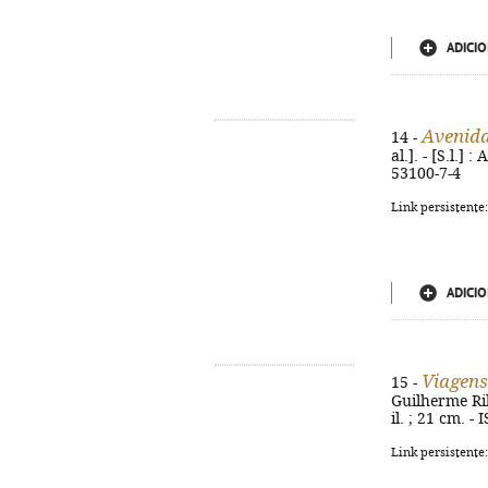
ADICIO
Avenid
14 -
al.]. - [S.l.] 
53100-7-4
Link persistente
ADICIO
Viagens
15 -
Guilherme Rile
il. ; 21 cm. 
Link persistente