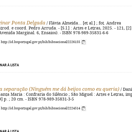
inar Ponta Delgada
/ Flávia Almeida... [et al.] ; fot. Andrea
trod. e coord. Pedro Arruda. - [S.l.] : Artes e Letras, 2025. - 121, [2] 
- (Avenida Marginal. 6, Ensaios). - ISBN 978-989-35831-6-6
: http://id.bnportugal.gov.pt/bib/bibnacional/2226155
NAR À LISTA
a separação (Ninguém me dá beijos como eu queria)
/ Dani
Santa Maria : Confraria do Silêncio ; São Miguel : Artes e Letras, im
[9] p. ; 20 cm. - ISBN 978-989-35831-3-5
: http://id.bnportugal.gov.pt/bib/bibnacional/2224514
NAR À LISTA