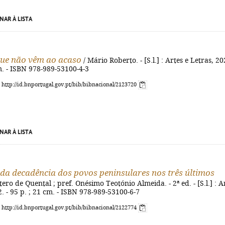
NAR À LISTA
ue não vêm ao acaso
/ Mário Roberto. - [S.l.] : Artes e Letras, 20
cm. - ISBN 978-989-53100-4-3
: http://id.bnportugal.gov.pt/bib/bibnacional/2123720
NAR À LISTA
da decadência dos povos peninsulares nos três últimos
ero de Quental ; pref. Onésimo Teotónio Almeida. - 2ª ed. - [S.l.] : A
2. - 95 p. ; 21 cm. - ISBN 978-989-53100-6-7
: http://id.bnportugal.gov.pt/bib/bibnacional/2122774