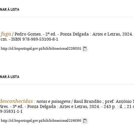
NAR À LISTA
 fuga
/ Pedro Gomes. - 2ª ed. - Ponta Delgada : Artes e Letras, 2024. 
20 cm. - ISBN 978-989-53100-8-1
: http://id.bnportugal.gov.pt/bib/bibnacional/2200331
NAR À LISTA
 desconhecidas
: notas e paisagens
/ Raul Brandão ; pref. António 
es. - 3ª ed. - Ponta Delgada : Artes e Letras, 2024. - 243 p. : il. ; 21
89-35831-1-1
: http://id.bnportugal.gov.pt/bib/bibnacional/2198395