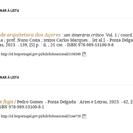
NAR À LISTA
 de arquitetura dos Açores
: um itinerário crítico
. Vol. 1 / coord
a ; pref. Nuno Costa ; textos Carlos Marques... [et al.]. - Ponta Delg
as, 2023. - 139, [5] p. : il. ; 25 cm. - ISBN 978-989-53100-9-8
: http://id.bnportugal.gov.pt/bib/bibnacional/2156288
NAR À LISTA
e fuga
/ Pedro Gomes. - Ponta Delgada : Artes e Letras, 2023. - 62, [
 ISBN 978-989-53100-8-1
: http://id.bnportugal.gov.pt/bib/bibnacional/2144728