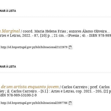
NAR À LISTA
a Marginal
/ coord. Maria Helena Frias ; autores Álamo Oliveira... 
: Artes e Letras, 2022. - 87, [10] p. ; 21 cm. - (Poesia ; 4). - ISBN 978-989
: http://id.bnportugal.gov.pt/bib/bibnacional/2122679
NAR À LISTA
 de um artista enquanto jovem
/ Carlos Carreiro ; pref. Carlos
y ; il. Carlos Carreiro. - [S.l.] : Artes e Letras, cop. 2021. - 205, [2] p
- ISBN 978-989-53100-2-9
: http://id.bnportugal.gov.pt/bib/bibnacional/2097786