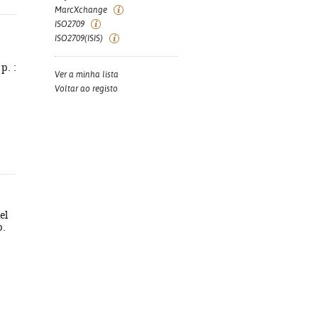
MarcXchange
ISO2709
ISO2709(ISIS)
p. :
Ver a minha lista
Voltar ao registo
el
p.