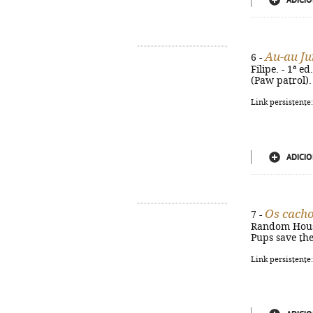
ADICIO
Au-au Ju
6 -
Filipe. - 1ª e
(Paw patrol). 
Link persistente
ADICIO
Os cacho
7 -
Random House, 
Pups save the
Link persistente