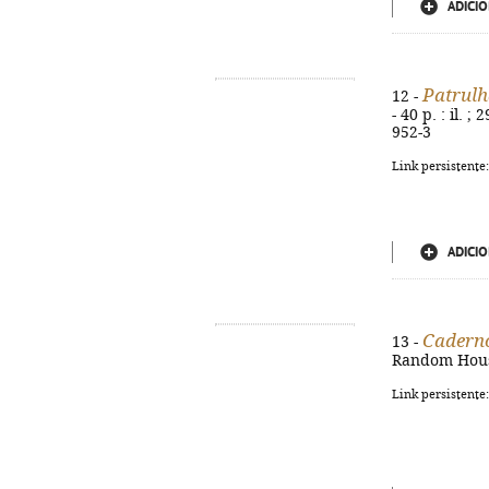
ADICIO
Patrulh
12 -
- 40 p. : il. 
952-3
Link persistente
ADICIO
Caderno
13 -
Random House,
Link persistente