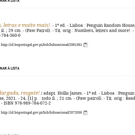
NAR À LISTA
 letras e muito mais!
. - 1ª ed. - Lisboa : Penguin Random House
: il. ; 29 cm. - (Paw Patrol). - Tit. orig.: Numbers, letters and more!. -
-784-360-0
: http://id.bnportugal.gov.pt/bib/bibnacional/2081361
NAR À LISTA
 largada, resgate!
/ adapt. Hollis James. - 1ª ed. - Lisboa : Penguin
2021. - 24, [1] p. : todo il. ; 21 cm. - (Paw patrol). - Tít. orig.: Rea
. - ISBN 978-989-784-072-2
: http://id.bnportugal.gov.pt/bib/bibnacional/2072058