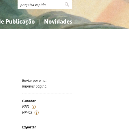
de Publicação
Novidades
s
Religião...
Religião...
Ciências aplicadas...
Ciências aplicadas...
História, geografia, biografias...
História, geografia, biografias...
Enviar por email
. :
Imprimir página
Guardar
ISBD
NP405
Exportar