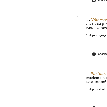
ADICIO
Números,
8 -
2021. - 64 p. 
ISBN 978-989
Link persistente
ADICIO
Partida,
9 -
Random House, 
race, rescue!
Link persistente