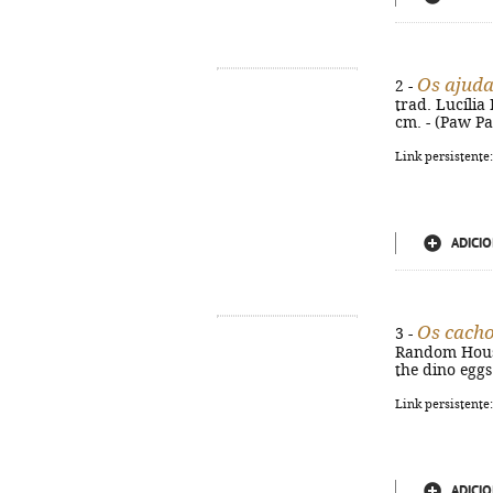
Os ajuda
2 -
trad. Lucília 
cm. - (Paw Pat
Link persistente
ADICIO
Os cacho
3 -
Random House, 
the dino eggs
Link persistente
ADICIO