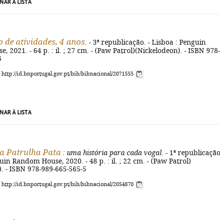
NAR À LISTA
 de atividades, 4 anos
. - 3ª republicação. - Lisboa : Penguin
 2021. - 64 p. : il. ; 27 cm. - (Paw Patrol)(Nickelodeon). - ISBN 978-
6
: http://id.bnportugal.gov.pt/bib/bibnacional/2071555
NAR À LISTA
a Patrulha Pata
: uma história para cada vogal
. - 1ª republicação
uin Random House, 2020. - 48 p. : il. ; 22 cm. - (Paw Patrol)
. - ISBN 978-989-665-565-5
: http://id.bnportugal.gov.pt/bib/bibnacional/2054870