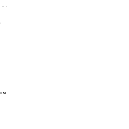
a :
irst