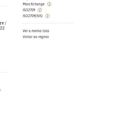
MarcXchange
ISO2709
ISO2709(ISIS)
re /
 22
Ver a minha lista
Voltar ao registo
n