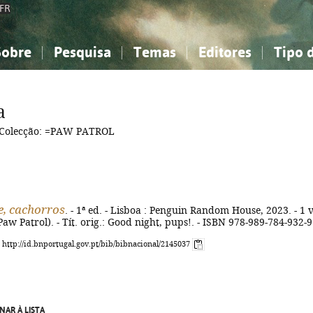
FR
Sobre
Pesquisa
Temas
Editores
Tipo 
obre a Bibliografia Nacional
imples
onhecimento, Informação...
onhecimento, Informação...
Combinada
A minha lista
Como utilizar
Filosofia, psicologia...
Filosofia, psicologia...
Perguntas frequente
a
iências sociais...
iências sociais...
Ciências exatas e naturais...
Ciências exatas e naturais...
Colecção: =PAW PATROL
rte, desporto...
rte, desporto...
Literatura, linguística...
Literatura, linguística...
e, cachorros
. - 1ª ed. - Lisboa : Penguin Random House, 2023. - 1 v
 (Paw Patrol). - Tít. orig.: Good night, pups!. - ISBN 978-989-784-932-9
: http://id.bnportugal.gov.pt/bib/bibnacional/2145037
NAR À LISTA