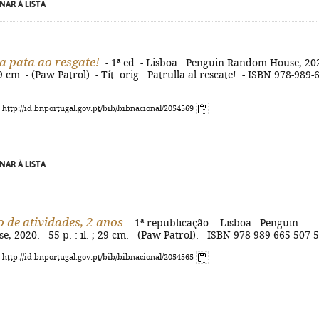
NAR À LISTA
a pata ao resgate!
. - 1ª ed. - Lisboa : Penguin Random House, 20
; 29 cm. - (Paw Patrol). - Tít. orig.: Patrulla al rescate!. - ISBN 978-989-
: http://id.bnportugal.gov.pt/bib/bibnacional/2054569
NAR À LISTA
 de atividades, 2 anos
. - 1ª republicação. - Lisboa : Penguin
 2020. - 55 p. : il. ; 29 cm. - (Paw Patrol). - ISBN 978-989-665-507-5
: http://id.bnportugal.gov.pt/bib/bibnacional/2054565