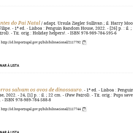
ntes do Pai Natal
/ adapt. Ursula Ziegler Sullivan ; il. Harry Moo
Filipe. - 1ª ed. - Lisboa : Penguin Random House, 2022. - [26] p. : il. ;
rol). - Tit. orig.: Holiday helpers!. - ISBN 978-989-784-595-6
: http://id.bnportugal.gov.pt/bib/bibnacional/2117792
NAR À LISTA
rros salvam os ovos de dinossauro
. - 1ª ed. - Lisboa : Pengui
2022. - 24, [1] p. : il. ; 22 cm. - (Paw Patrol). - Tit. orig.: Pups save
. - ISBN 978-989-784-588-8
: http://id.bnportugal.gov.pt/bib/bibnacional/2117744
NAR À LISTA