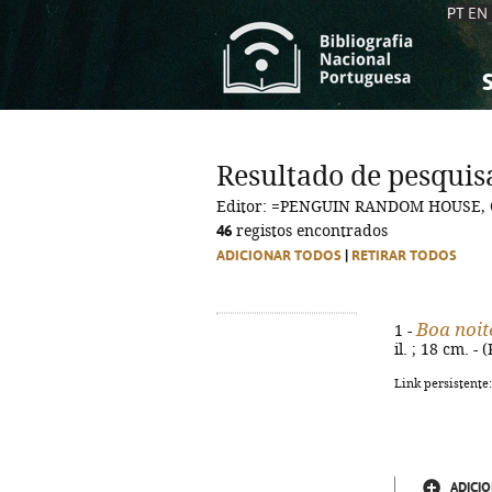
PT
EN
S
S
C
C
Resultado de pesquis
C
C
Editor: =PENGUIN RANDOM HOUSE, 
A
A
46
registos encontrados
ADICIONAR TODOS
|
RETIRAR TODOS
Boa noit
1 -
il. ; 18 cm. -
Link persistente
ADICIO