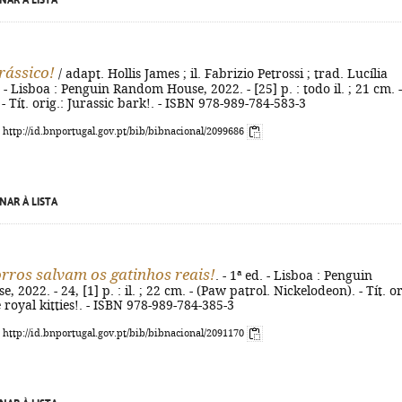
NAR À LISTA
rássico!
/ adapt. Hollis James ; il. Fabrizio Petrossi ; trad. Lucília
d. - Lisboa : Penguin Random House, 2022. - [25] p. : todo il. ; 21 cm. -
- Tít. orig.: Jurassic bark!. - ISBN 978-989-784-583-3
: http://id.bnportugal.gov.pt/bib/bibnacional/2099686
NAR À LISTA
rros salvam os gatinhos reais!
. - 1ª ed. - Lisboa : Penguin
2022. - 24, [1] p. : il. ; 22 cm. - (Paw patrol. Nickelodeon). - Tít. or
 royal kitties!. - ISBN 978-989-784-385-3
: http://id.bnportugal.gov.pt/bib/bibnacional/2091170