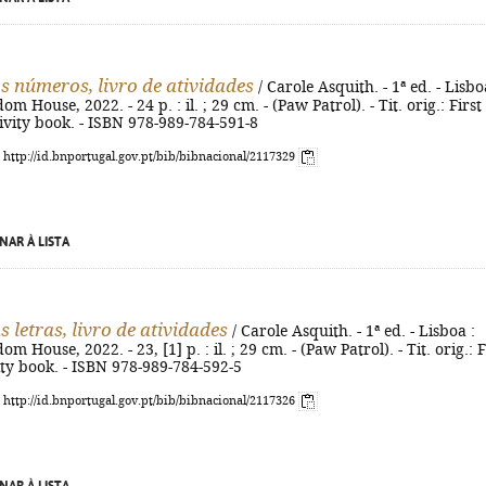
s números, livro de atividades
/ Carole Asquith. - 1ª ed. - Lisbo
 House, 2022. - 24 p. : il. ; 29 cm. - (Paw Patrol). - Tit. orig.: First
vity book. - ISBN 978-989-784-591-8
: http://id.bnportugal.gov.pt/bib/bibnacional/2117329
NAR À LISTA
 letras, livro de atividades
/ Carole Asquith. - 1ª ed. - Lisboa :
 House, 2022. - 23, [1] p. : il. ; 29 cm. - (Paw Patrol). - Tit. orig.: F
ivity book. - ISBN 978-989-784-592-5
: http://id.bnportugal.gov.pt/bib/bibnacional/2117326