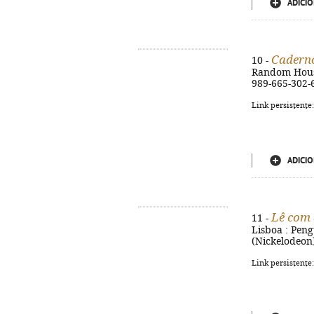
ADICIO
Caderno
10 -
Random House,
989-665-302-
Link persistente
ADICIO
Lê com 
11 -
Lisboa : Peng
(Nickelodeon)
Link persistente