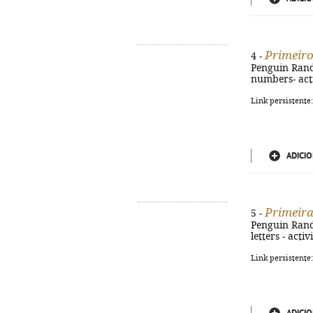
Primeiro
4 -
Penguin Random
numbers- acti
Link persistente
ADICIO
Primeiras
5 -
Penguin Random
letters - act
Link persistente