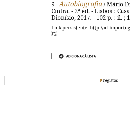
Autobiografia
9 -
/ Mário Di
Cintra. - 2ª ed. - Lisboa : C
Dionísio, 2017. - 102 p. : il. 
Link persistente: http://id.bnportu
ADICIONAR À LISTA
9
registos