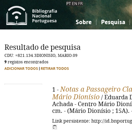
PT
EN
FR
Sobre
Pesquisa
Sobre a Bibliografia Nacional
Simples
Conhecimento, Informação...
Conhecimento, Informação...
Combinada
A
Resultado de pesquisa
Ciências sociais...
Ciências sociais...
CDU: =821.134.3DIONISIO, MARIO.09
Arte, desporto...
Arte, desporto...
9
registos encontrados
ADICIONAR TODOS
|
RETIRAR TODOS
Notas a Passageiro Cl
1 -
Mário Dionísio
/ Eduarda Di
Achada - Centro Mário Dionísio,
cm. - (Mário Dionísio ; 15A).
Link persistente: http://id.bnportu