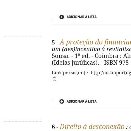
ADICIONAR À LISTA
A proteção do financi
5 -
um (des)incentivo à revitali
Sousa. - 1ª ed. - Coimbra : Al
(Ideias jurídicas). - ISBN 978
Link persistente: http://id.bnportu
ADICIONAR À LISTA
Direito à desconexão
6 -
: 