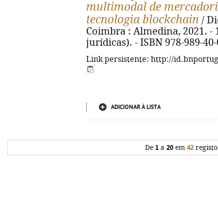
multimodal de mercadori
tecnologia blockchain
/ D
Coimbra : Almedina, 2021. - 16
jurídicas). - ISBN 978-989-40
Link persistente: http://id.bnportu
ADICIONAR À LISTA
De
1
a
20
em
42
registo