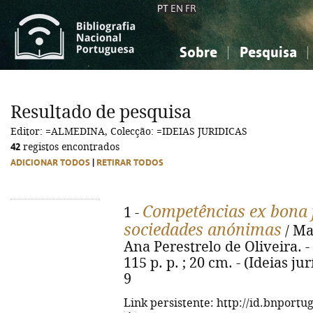
PT
EN
FR
Sobre
Pesquisa
Sobre a Bibliografia Nacional
Simples
Conhecimento, Informação...
Conhecimento, Informação...
Combinada
A
Resultado de pesquisa
Ciências sociais...
Ciências sociais...
Editor: =ALMEDINA, Colecção: =IDEIAS JURIDICAS
Arte, desporto...
Arte, desporto...
42
registos encontrados
ADICIONAR TODOS
|
RETIRAR TODOS
Competências ex bona f
1 -
sociedades anónimas
/ Ma
Ana Perestrelo de Oliveira. -
115 p. p. ; 20 cm. - (Ideias ju
9
Link persistente: http://id.bnportu