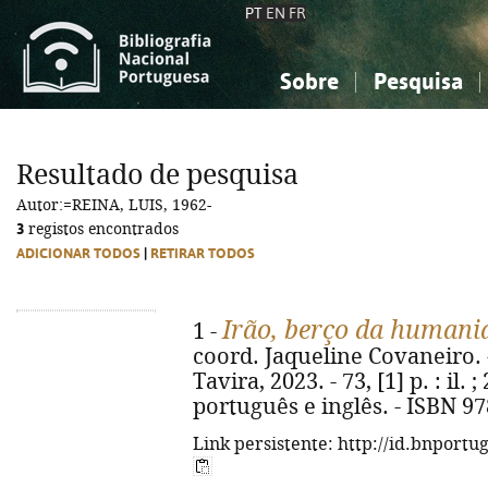
PT
EN
FR
Sobre
Pesquisa
Sobre a Bibliografia Nacional
Simples
Conhecimento, Informação...
Conhecimento, Informação...
Combinada
A
Resultado de pesquisa
Ciências sociais...
Ciências sociais...
Autor:=REINA, LUIS, 1962-
Arte, desporto...
Arte, desporto...
3
registos encontrados
ADICIONAR TODOS
|
RETIRAR TODOS
Irão, berço da humani
1 -
coord. Jaqueline Covaneiro. 
Tavira, 2023. - 73, [1] p. : il.
português e inglês. - ISBN 9
Link persistente: http://id.bnportu