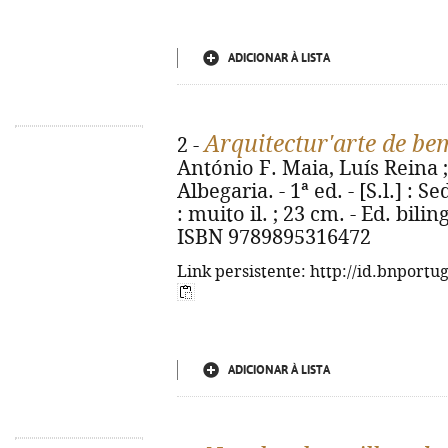
ADICIONAR À LISTA
Arquitectur'arte de be
2 -
António F. Maia, Luís Reina
Albegaria. - 1ª ed. - [S.l.] : S
: muito il. ; 23 cm. - Ed. bil
ISBN 9789895316472
Link persistente: http://id.bnportu
ADICIONAR À LISTA