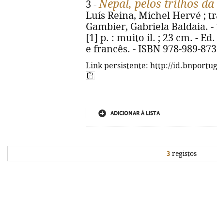
Nepal, pelos trilhos da
3 -
Luís Reina, Michel Hervé ; t
Gambier, Gabriela Baldaia. - 1
[1] p. : muito il. ; 23 cm. - E
e francês. - ISBN 978-989-873
Link persistente: http://id.bnportu
ADICIONAR À LISTA
3
registos