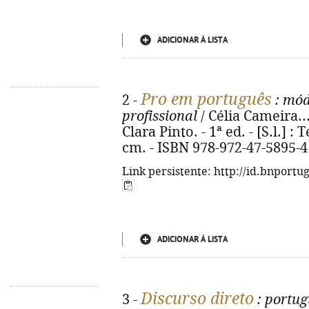
ADICIONAR À LISTA
Pro em português
2 -
: módu
profissional
/ Célia Cameira...
Clara Pinto. - 1ª ed. - [S.l.] : T
cm. - ISBN 978-972-47-5895-4
Link persistente: http://id.bnportu
ADICIONAR À LISTA
Discurso direto
3 -
: portug