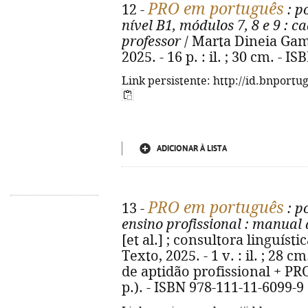
PRO em português
12 -
: p
nível B1, módulos 7, 8 e 9
: ca
professor
/ Marta Dineia Gamito
2025. - 16 p. : il. ; 30 cm. - 
Link persistente: http://id.bnportu
ADICIONAR À LISTA
PRO em português
13 -
: p
ensino profissional
: manual 
[et al.] ; consultora linguística
Texto, 2025. - 1 v. : il. ; 28 
de aptidão profissional + P
p.). - ISBN 978-111-11-6099-9