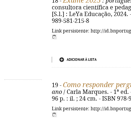
Exame 2025
18 -
: portuguê
consultora científica e pedag
[S.l.] : LeYa Educação, 2024. -
989-581-215-8
Link persistente: http://id.bnportu
ADICIONAR À LISTA
Como responder perg
19 -
ano
/ Carla Marques. - 1ª ed. 
96 p. : il. ; 24 cm. - ISBN 978
Link persistente: http://id.bnportu