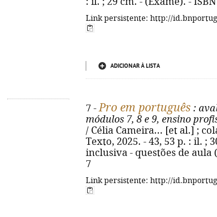
: il. ; 29 cm. - (Exame). - IS
Link persistente: http://id.bnportu
ADICIONAR À LISTA
Pro em português
7 -
: aval
módulos 7, 8 e 9, ensino profi
/ Célia Cameira... [et al.] ; col
Texto, 2025. - 43, 53 p. : il. ;
inclusiva - questões de aula 
7
Link persistente: http://id.bnportu