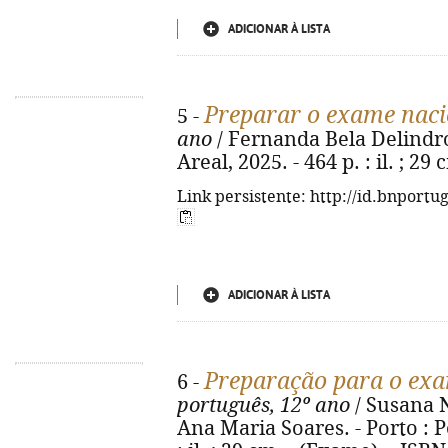
ADICIONAR À LISTA
Preparar o exame naci
5 -
ano
/ Fernanda Bela Delindro,
Areal, 2025. - 464 p. : il. ; 2
Link persistente: http://id.bnportu
ADICIONAR À LISTA
Preparação para o exa
6 -
português, 12º ano
/ Susana Nu
Ana Maria Soares. - Porto : Po