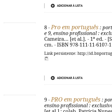
ADICIONAR À LISTA
Pro em português
8 -
: por
e 9, ensino profissional
: excl
Cameira... [et al.]. - 1ª ed. - [S
cm. - ISBN 978-111-11-6107-1
Link persistente: http://id.bnportu
ADICIONAR À LISTA
PRO em português
9 -
: por
ensino profissional
: exclusiv
[et al.] ; colab. Patrícia Nune