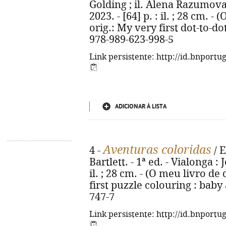
Golding ; il. Alena Razumova.
2023. - [64] p. : il. ; 28 cm. - 
orig.: My very first dot-to-do
978-989-623-998-5
Link persistente: http://id.bnportu
ADICIONAR À LISTA
Aventuras coloridas
4 -
/ E
Bartlett. - 1ª ed. - Vialonga : 
il. ; 28 cm. - (O meu livro de 
first puzzle colouring : baby
747-7
Link persistente: http://id.bnportu