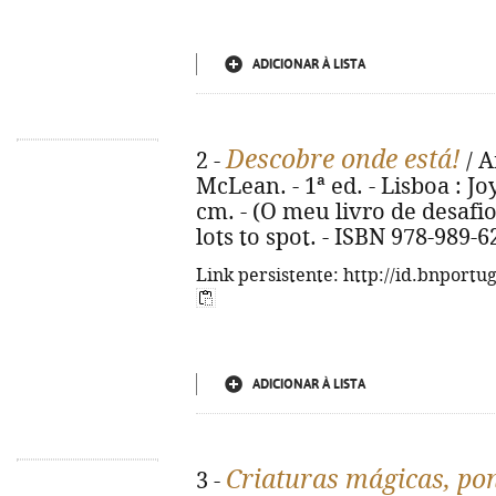
ADICIONAR À LISTA
Descobre onde está!
2 -
/ A
McLean. - 1ª ed. - Lisboa : Joyb
cm. - (O meu livro de desafios)
lots to spot. - ISBN 978-989-6
Link persistente: http://id.bnportu
ADICIONAR À LISTA
Criaturas mágicas, po
3 -