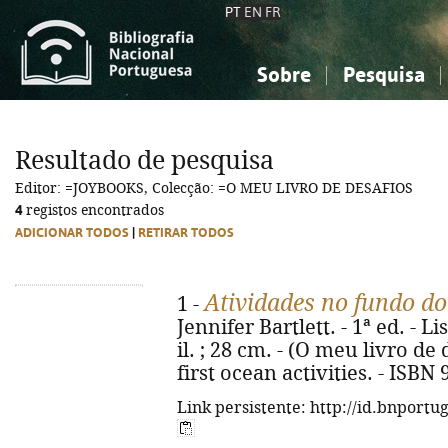
PT
EN
FR
Sobre
Pesquisa
Sobre a Bibliografia Nacional
Simples
Conhecimento, Informação...
Conhecimento, Informação...
Combinada
A
Resultado de pesquisa
Ciências sociais...
Ciências sociais...
Editor: =JOYBOOKS, Colecção: =O MEU LIVRO DE DESAFIOS
Arte, desporto...
Arte, desporto...
4
registos encontrados
ADICIONAR TODOS
|
RETIRAR TODOS
Atividades no fundo d
1 -
Jennifer Bartlett. - 1ª ed. - Li
il. ; 28 cm. - (O meu livro de 
first ocean activities. - ISBN
Link persistente: http://id.bnportu