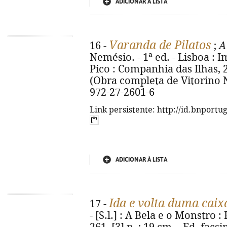
ADICIONAR À LISTA
Varanda de Pilatos
16 -
;
A
Nemésio. - 1ª ed. - Lisboa : 
Pico : Companhia das Ilhas, 20
(Obra completa de Vitorino N
972-27-2601-6
Link persistente: http://id.bnportu
ADICIONAR À LISTA
Ida e volta duma caix
17 -
- [S.l.] : A Bela e o Monstro :