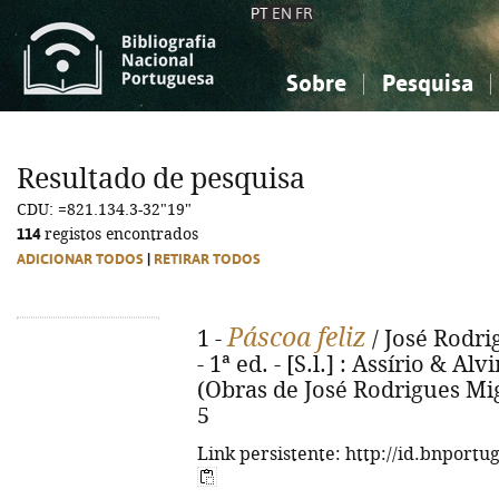
PT
EN
FR
Sobre
Pesquisa
Sobre a Bibliografia Nacional
Simples
Conhecimento, Informação...
Conhecimento, Informação...
Combinada
A
Resultado de pesquisa
Ciências sociais...
Ciências sociais...
CDU: =821.134.3-32"19"
Arte, desporto...
Arte, desporto...
114
registos encontrados
ADICIONAR TODOS
|
RETIRAR TODOS
Páscoa feliz
1 -
/ José Rodri
- 1ª ed. - [S.l.] : Assírio & Alvi
(Obras de José Rodrigues Mig
5
Link persistente: http://id.bnportu