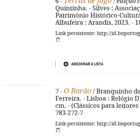
Terras de fogo
6 -
: edição 
Quintinha. - Silves : Associ
Património Histórico-Cultura
Albufeira : Arandis, 2023. - 187
Link persistente: http://id.bnportu
ADICIONAR À LISTA
O Barão
7 -
/ Branquinho da
Ferreira. - Lisboa : Relógio D'
cm. - (Clássicos para leitores
783-272-7
Link persistente: http://id.bnportu