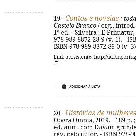
Contos e novelas
19 -
: toda
Castelo Branco
/ org., introd
1ª ed. - Silveira : E-Primatur,
978-989-8872-28-9 (v. 1). - IS
ISBN 978-989-8872-89-0 (v. 3)
Link persistente: http://id.bnportu
ADICIONAR À LISTA
Histórias de mulhere
20 -
Opera Omnia, 2019. - 189 p. ;
ed. aum. com Davam grandes
rev. pelo autor. - ISBN 978-9