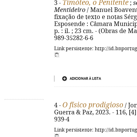
Timóteo, o Penitente
3 -
;
s
Mentideiro
/ Manuel Boaventur
fixação de texto e notas Sér
Esposende : Câmara Municipal
p. : il. ; 23 cm. - (Obras de 
989-35282-6-6
Link persistente: http://id.bnportu
ADICIONAR À LISTA
O físico prodigioso
4 -
/ Jor
Guerra & Paz, 2023. - 116, [4]
939-4
Link persistente: http://id.bnportu