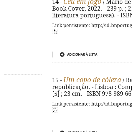
Céu em fogo
14 -
/ Mário de 
Book Cover, 2022. - 239 p. ; 2
literatura portuguesa). - IS
Link persistente: http://id.bnportu
ADICIONAR À LISTA
Um copo de cólera
15 -
/ R
republicação. - Lisboa : Comp
[5] ; 23 cm. - ISBN 978-989-6
Link persistente: http://id.bnportu