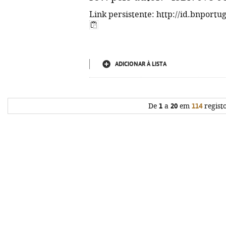
Link persistente: http://id.bnportu
ADICIONAR À LISTA
De
1
a
20
em
114
regist