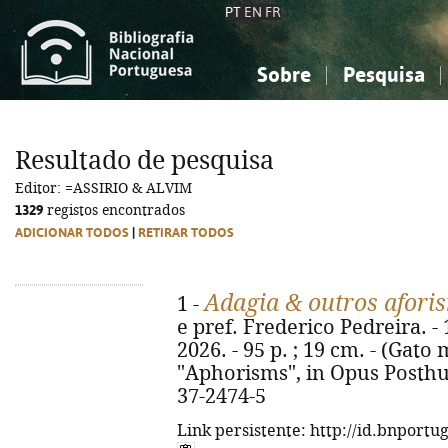
PT
EN
FR
Sobre
Pesquisa
Sobre a Bibliografia Nacional
Simples
Conhecimento, Informação...
Conhecimento, Informação...
Combinada
A
Resultado de pesquisa
Ciências sociais...
Ciências sociais...
Editor: =ASSIRIO & ALVIM
Arte, desporto...
Arte, desporto...
1329
registos encontrados
ADICIONAR TODOS
|
RETIRAR TODOS
Adagia & outros afori
1 -
e pref. Frederico Pedreira. - 
2026. - 95 p. ; 19 cm. - (Gato ma
"Aphorisms", in Opus Posthu
37-2474-5
Link persistente: http://id.bnportu