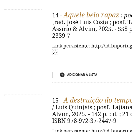
Aquele belo rapaz
14 -
: po
trad. José Luís Costa ; posf. T
Assírio & Alvim, 2025. - 558 p
2339-7
Link persistente: http://id.bnportu
ADICIONAR À LISTA
A destruição do temp
15 -
/ Luís Quintais ; posf. Tatiana 
Alvim, 2025. - 142 p. : il. ; 2
ISBN 978-972-37-2447-9
Link persistente: http://id.bnportu