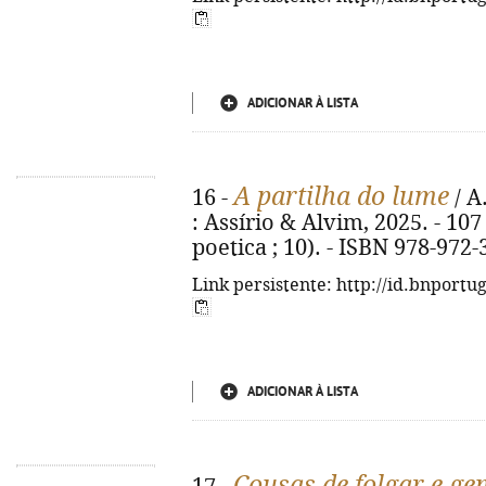
ADICIONAR À LISTA
A partilha do lume
16 -
/ A.
: Assírio & Alvim, 2025. - 10
poetica ; 10). - ISBN 978-972
Link persistente: http://id.bnportu
ADICIONAR À LISTA
Cousas de folgar e gen