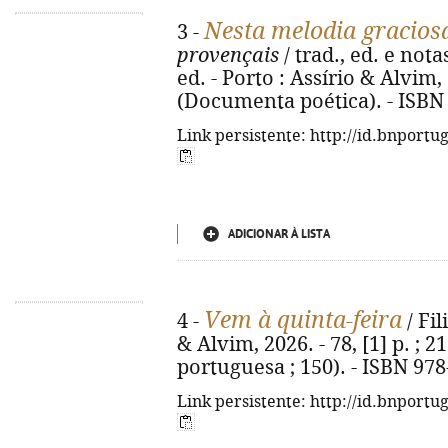
Nesta melodia gracios
3 -
provençais
/ trad., ed. e not
ed. - Porto : Assírio & Alvim, 
(Documenta poética). - ISBN
Link persistente: http://id.bnportu
ADICIONAR À LISTA
Vem à quinta-feira
4 -
/ Fil
& Alvim, 2026. - 78, [1] p. ; 2
portuguesa ; 150). - ISBN 97
Link persistente: http://id.bnportu