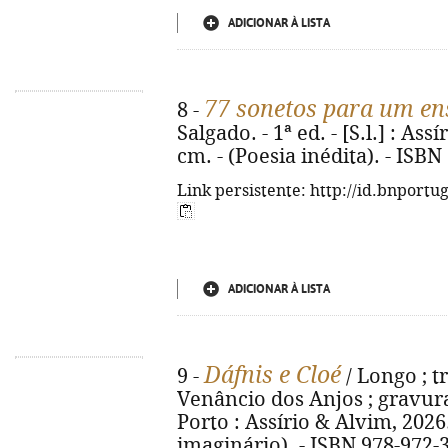
ADICIONAR À LISTA
77 sonetos para um en
8 -
Salgado. - 1ª ed. - [S.l.] : Ass
cm. - (Poesia inédita). - ISB
Link persistente: http://id.bnportu
ADICIONAR À LISTA
Dáfnis e Cloé
9 -
/ Longo ; t
Venâncio dos Anjos ; gravuras 
Porto : Assírio & Alvim, 2026. -
imaginário). - ISBN 978-972-