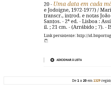
Uma data em cada m
20 -
e Jodoigne, 1972-1977) / Maria
transcr., introd. e notas Joã
Santos. - 2ª ed. - Lisboa : Assí
il. ; 21 cm. - (Arrábido ; 7). 
Link persistente: http://id.bnportu
ADICIONAR À LISTA
De
1
a
20
em
1329
regist