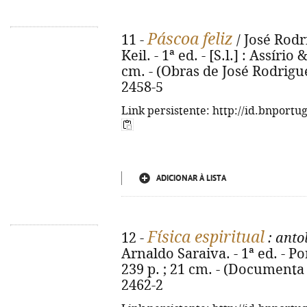
Páscoa feliz
11 -
/ José Rodr
Keil. - 1ª ed. - [S.l.] : Assírio 
cm. - (Obras de José Rodrigu
2458-5
Link persistente: http://id.bnportu
ADICIONAR À LISTA
Física espiritual
12 -
: anto
Arnaldo Saraiva. - 1ª ed. - Po
239 p. ; 21 cm. - (Documenta 
2462-2