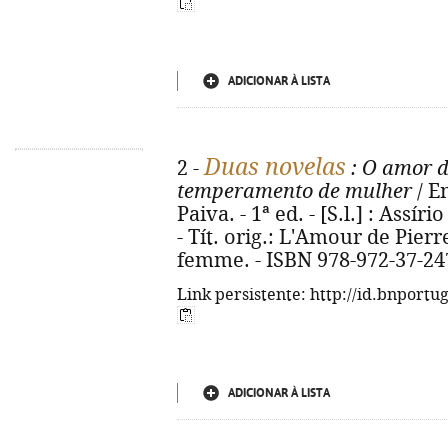
ADICIONAR À LISTA
Duas novelas
2 -
: O amor d
temperamento de mulher
/ E
Paiva. - 1ª ed. - [S.l.] : Assír
- Tít. orig.: L'Amour de Pier
femme. - ISBN 978-972-37-24
Link persistente: http://id.bnportu
ADICIONAR À LISTA