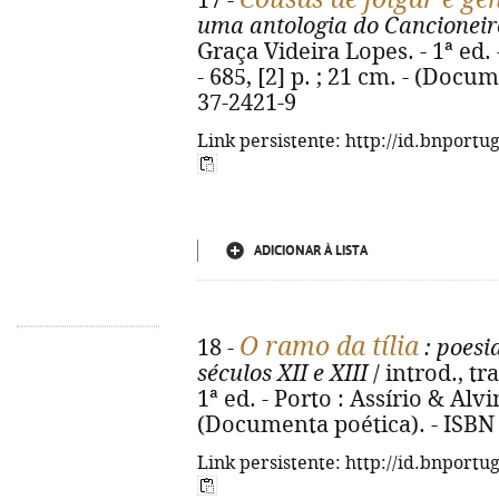
17 -
uma antologia do Cancioneir
Graça Videira Lopes. - 1ª ed. 
- 685, [2] p. ; 21 cm. - (Docu
37-2421-9
Link persistente: http://id.bnportu
ADICIONAR À LISTA
O ramo da tília
18 -
: poesi
séculos XII e XIII
/ introd., tr
1ª ed. - Porto : Assírio & Alvi
(Documenta poética). - ISBN
Link persistente: http://id.bnportu