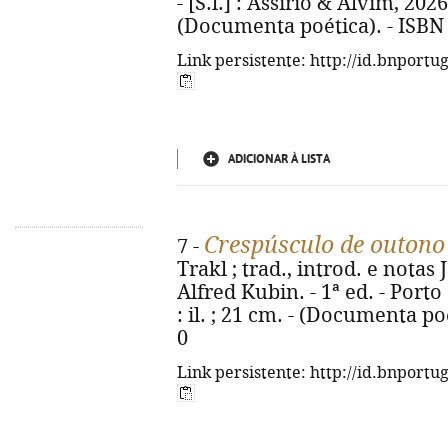
- [S.l.] : Assírio & Alvim, 2026.
(Documenta poética). - ISBN
Link persistente: http://id.bnportu
ADICIONAR À LISTA
Crespúsculo de outono
7 -
Trakl ; trad., introd. e notas
Alfred Kubin. - 1ª ed. - Porto
: il. ; 21 cm. - (Documenta po
0
Link persistente: http://id.bnportu