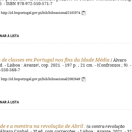
l). - ISBN 978-972-550-571-7
: http://id.bnportugal.gov.pt/bib/bibnacional/2102974
NAR À LISTA
s de classes em Portugal nos fins da Idade Média
/ Álvaro
d. - Lisboa : Avante!, cop. 2021. - 197 p. ; 21 cm. - (Confrontos ; 9). -
-550-568-7
: http://id.bnportugal.gov.pt/bib/bibnacional/2082649
NAR À LISTA
de e a mentira na revolução de Abril
: (a contra-revolução
Álvaro Cunhal. - 3ª ed. com correcções. - Lisboa : Avante, 2021. - 3