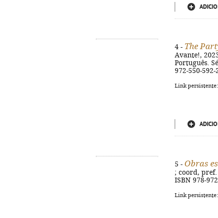
ADICIO
The Part
4 -
Avante!, 2023
Português. Sé
972-550-592-
Link persistente
ADICIO
Obras es
5 -
; coord, pref.
ISBN 978-972
Link persistente