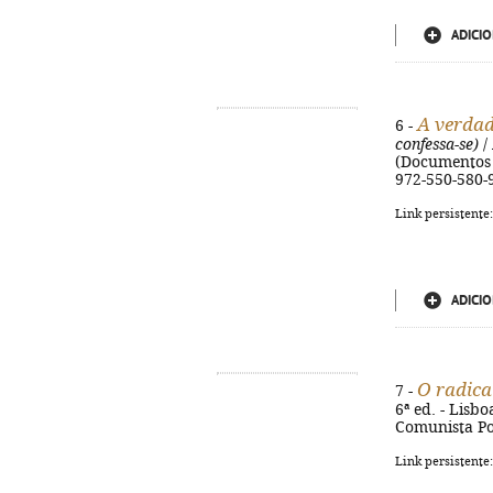
ADICIO
A verdad
6 -
confessa-se)
/ 
(Documentos p
972-550-580-
Link persistente
ADICIO
O radica
7 -
6ª ed. - Lisb
Comunista Por
Link persistente