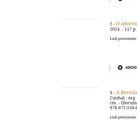
O abort
2 -
2024. - 117 p
Link persistente
ADICIO
A Revolu
3 -
Cunhal ; org. 
cm. - (Docume
978-972-550-
Link persistente