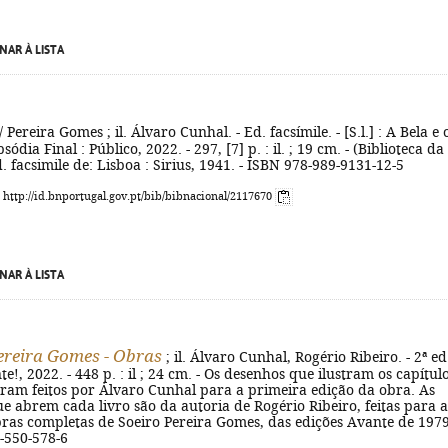
NAR À LISTA
/ Pereira Gomes ; il. Álvaro Cunhal. - Ed. facsímile. - [S.l.] : A Bela e 
ódia Final : Público, 2022. - 297, [7] p. : il. ; 19 cm. - (Biblioteca da
d. facsimile de: Lisboa : Sirius, 1941. - ISBN 978-989-9131-12-5
: http://id.bnportugal.gov.pt/bib/bibnacional/2117670
NAR À LISTA
ereira Gomes - Obras
; il. Álvaro Cunhal, Rogério Ribeiro. - 2ª ed.
e!, 2022. - 448 p. : il ; 24 cm. - Os desenhos que ilustram os capítul
oram feitos por Álvaro Cunhal para a primeira edição da obra. As
ue abrem cada livro são da autoria de Rogério Ribeiro, feitas para a
ras completas de Soeiro Pereira Gomes, das edições Avante de 1979
-550-578-6