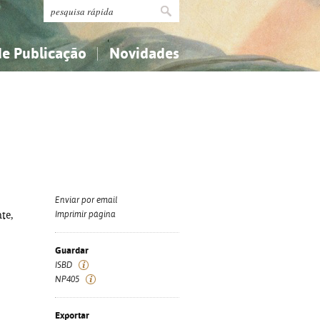
de Publicação
Novidades
s
Religião...
Religião...
Ciências aplicadas...
Ciências aplicadas...
História, geografia, biografias...
História, geografia, biografias...
Enviar por email
te,
Imprimir página
Guardar
ISBD
NP405
Exportar