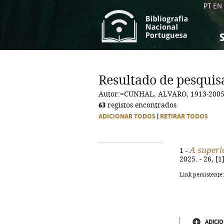
PT
EN
S
S
C
C
Resultado de pesquis
C
C
Autor:=CUNHAL, ALVARO, 1913-200
A
A
63
registos encontrados
ADICIONAR TODOS
|
RETIRAR TODOS
A superi
1 -
2025. - 26, [1
Link persistente
ADICIO