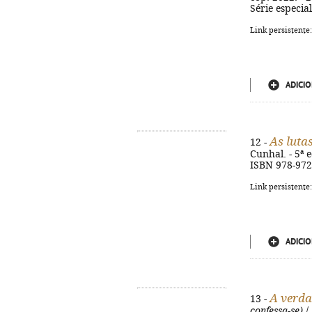
Série especia
Link persistente
ADICIO
As luta
12 -
Cunhal. - 5ª e
ISBN 978-972
Link persistente
ADICIO
A verda
13 -
confessa-se)
/ 