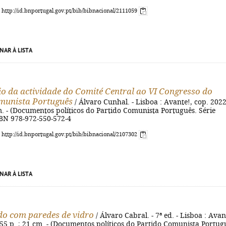
: http://id.bnportugal.gov.pt/bib/bibnacional/2111059
NAR À LISTA
io da actividade do Comité Central ao VI Congresso do
munista Português
/ Álvaro Cunhal. - Lisboa : Avante!, cop. 2022
m. - (Documentos políticos do Partido Comunista Português. Série
ISBN 978-972-550-572-4
: http://id.bnportugal.gov.pt/bib/bibnacional/2107302
NAR À LISTA
do com paredes de vidro
/ Álvaro Cabral. - 7ª ed. - Lisboa : Avan
255 p. ; 21 cm. - (Documentos políticos do Partido Comunista Portug