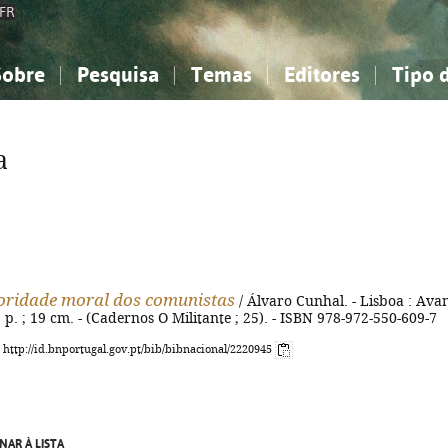
FR
Sobre
Pesquisa
Temas
Editores
Tipo 
obre a Bibliografia Nacional
imples
onhecimento, Informação...
onhecimento, Informação...
Combinada
A minha lista
Como utilizar
Filosofia, psicologia...
Filosofia, psicologia...
Perguntas frequente
a
iências sociais...
iências sociais...
Ciências exatas e naturais...
Ciências exatas e naturais...
5
rte, desporto...
rte, desporto...
Literatura, linguística...
Literatura, linguística...
oridade moral dos comunistas
/ Álvaro Cunhal. - Lisboa : Avan
] p. ; 19 cm. - (Cadernos O Militante ; 25). - ISBN 978-972-550-609-7
: http://id.bnportugal.gov.pt/bib/bibnacional/2220945
NAR À LISTA