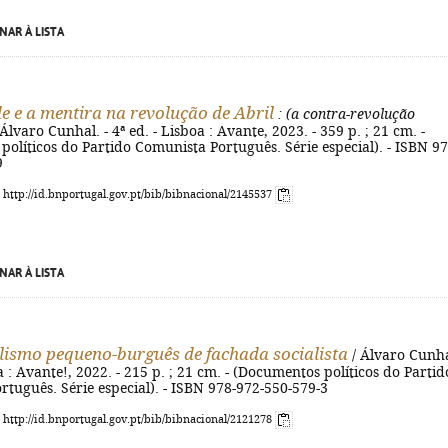
NAR À LISTA
e e a mentira na revolução de Abril
: (a contra-revolução
Álvaro Cunhal. - 4ª ed. - Lisboa : Avante, 2023. - 359 p. ; 21 cm. -
olíticos do Partido Comunista Português. Série especial). - ISBN 97
9
: http://id.bnportugal.gov.pt/bib/bibnacional/2145537
NAR À LISTA
lismo pequeno-burguês de fachada socialista
/ Álvaro Cunha
oa : Avante!, 2022. - 215 p. ; 21 cm. - (Documentos políticos do Partid
tuguês. Série especial). - ISBN 978-972-550-579-3
: http://id.bnportugal.gov.pt/bib/bibnacional/2121278