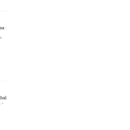
oa :
-
nhal
 -