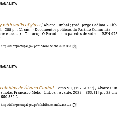
NAR À LISTA
y with walls of glass
/ Álvaro Cunhal ; trad. Jorge Cadima. - Lisb
. - 255 p. ; 21 cm. - (Documentos políticos do Partido Comunista
rie especial). - Tít. orig.: O Partido com paredes de vidro. - ISBN 978
2
: http://id.bnportugal.gov.pt/bib/bibnacional/2228058
NAR À LISTA
colhidas de Álvaro Cunhal
. Tomo VII, (1976-1977) / Álvaro Cu
 e notas Francisco Melo. - Lisboa : Avante, 2023. - 863, [1] p. ; 22 cm.
-550-589-2
: http://id.bnportugal.gov.pt/bib/bibnacional/2155128