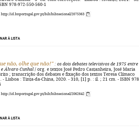
 ISBN 978-972-550-560-1
: http://id.bnportugal.gov.pt/bib/bibnacional/2075363
NAR À LISTA
que não, olhe que não!"
: os dois debates televisivos de 1975 entre
 e Álvaro Cunhal
/ org. e textos José Pedro Castanheira, José Maria
ito ; transcrição dos debates e fixação dos textos Teresa Clímaco
d. - Lisboa : Tinta-da-China, 2020. - 310, [1] p. : il. ; 21 cm. - ISBN 978
4
: http://id.bnportugal.gov.pt/bib/bibnacional/2062642
NAR À LISTA