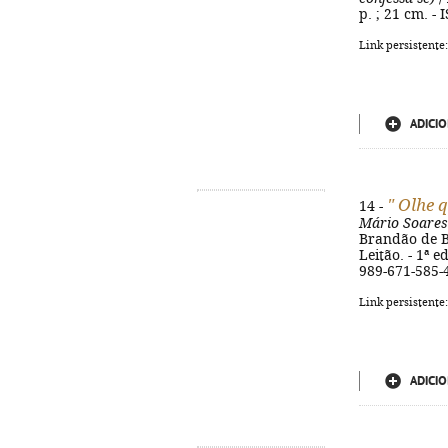
p. ; 21 cm. -
Link persistente
ADICIO
" Olhe 
14 -
Mário Soares
Brandão de Br
Leitão. - 1ª e
989-671-585-
Link persistente
ADICIO