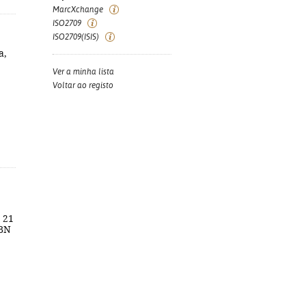
MarcXchange
ISO2709
ISO2709(ISIS)
a,
Ver a minha lista
Voltar ao registo
; 21
SBN