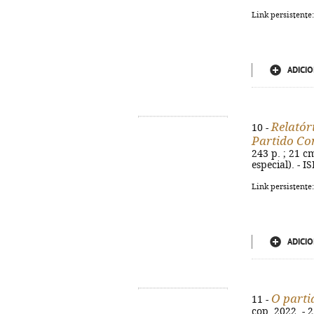
Link persistente
ADICIO
Relatór
10 -
Partido Co
243 p. ; 21 c
especial). - 
Link persistente
ADICIO
O parti
11 -
cop. 2022. - 