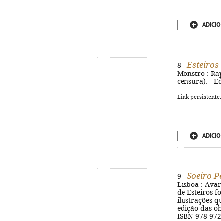
ADICIO
Esteiros
8 -
Monstro : Raps
censura). - E
Link persistente
ADICIO
Soeiro P
9 -
Lisboa : Avant
de Esteiros f
ilustrações q
edição das ob
ISBN 978-972