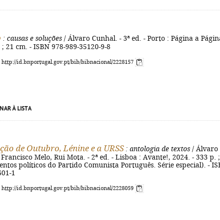
o
: causas e soluções
/ Álvaro Cunhal. - 3ª ed. - Porto : Página a Págin
. ; 21 cm. - ISBN 978-989-35120-9-8
: http://id.bnportugal.gov.pt/bib/bibnacional/2228157
NAR À LISTA
ção de Outubro, Lénine e a URSS
: antologia de textos
/ Álvaro
Francisco Melo, Rui Mota. - 2ª ed. - Lisboa : Avante!, 2024. - 333 p. 
ntos políticos do Partido Comunista Português. Série especial). - I
601-1
: http://id.bnportugal.gov.pt/bib/bibnacional/2228059