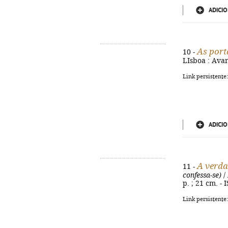
ADICIO
As port
10 -
LIsboa : Avant
Link persistente
ADICIO
A verda
11 -
confessa-se)
/ 
p. ; 21 cm. -
Link persistente