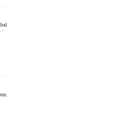
nhal
 -
nte,