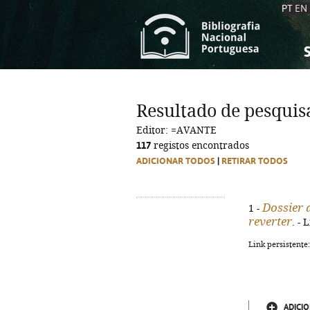
PT
EN
S
S
C
C
Resultado de pesquis
C
C
Editor: =AVANTE
A
A
117
registos encontrados
ADICIONAR TODOS
|
RETIRAR TODOS
Dossier 
1 -
reverter
. - 
Link persistente
ADICIO