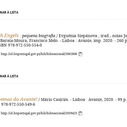
NAR À LISTA
ch Engels
: pequena biografia
/ Evguénia Stepánova ; trad., notas J
é Barata-Moura, Francisco Melo. - Lisboa : Avante, imp. 2020. - 260 p
- ISBN 978-972-550-554-0
: http://id.bnportugal.gov.pt/bib/bibnacional/2062806
NAR À LISTA
oemas do Avante!
/ Mário Castrim. - Lisboa : Avante, 2020. - 99 p.
N 978-972-550-549-6
: http://id.bnportugal.gov.pt/bib/bibnacional/2059425