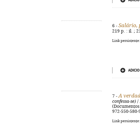
ADICIO
Salário,
6 -
219 p. : il. 
Link persistente
ADICIO
A verdad
7 -
confessa-se)
/ 
(Documentos p
972-550-580-
Link persistente