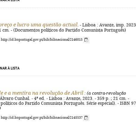
NAR À LISTA
 preço e lucro uma questão actual
. - Lisboa : Avante, imp. 2023.
; 21 cm. - (Documentos políticos do Partido Comunista Português)
: http://id.bnportugal.gov.pt/bib/bibnacional/2146015
NAR À LISTA
e e a mentira na revolução de Abril
: (a contra-revolução
Álvaro Cunhal. - 4ª ed. - Lisboa : Avante, 2023. - 359 p. ; 21 cm. -
olíticos do Partido Comunista Português. Série especial). - ISBN 97
9
: http://id.bnportugal.gov.pt/bib/bibnacional/2145537