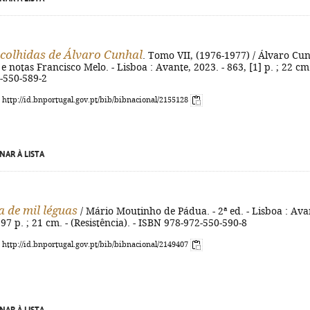
colhidas de Álvaro Cunhal
. Tomo VII, (1976-1977) / Álvaro Cu
 e notas Francisco Melo. - Lisboa : Avante, 2023. - 863, [1] p. ; 22 cm.
-550-589-2
: http://id.bnportugal.gov.pt/bib/bibnacional/2155128
NAR À LISTA
a de mil léguas
/ Mário Moutinho de Pádua. - 2ª ed. - Lisboa : Ava
297 p. ; 21 cm. - (Resistência). - ISBN 978-972-550-590-8
: http://id.bnportugal.gov.pt/bib/bibnacional/2149407