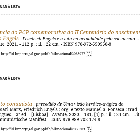
NAR À LISTA
ncia do PCP comemorativa do II Centenário do nascimen
h Engels
: Friedrich Engels e a luta na actualidade pelo socialismo
. -
e, 2021. - 112 p. : il. ; 22 cm. - ISBN 978-972-550558-8
: http://id.bnportugal.gov.pt/bib/bibnacional/2065977
NAR À LISTA
to comunista
;
precedido de Uma visão heróico-trágica do
Karl Marx, Friedrich Engels ; org. e texto Manuel S. Fonseca ; trad.
ues. - 3ª ed. - [Lisboa] : Avante, 2020. - 181, [4] p. : il. ; 24 cm. - Tít
mmunistische Manifest. - ISBN 978-989-702-174-9
: http://id.bnportugal.gov.pt/bib/bibnacional/2068303