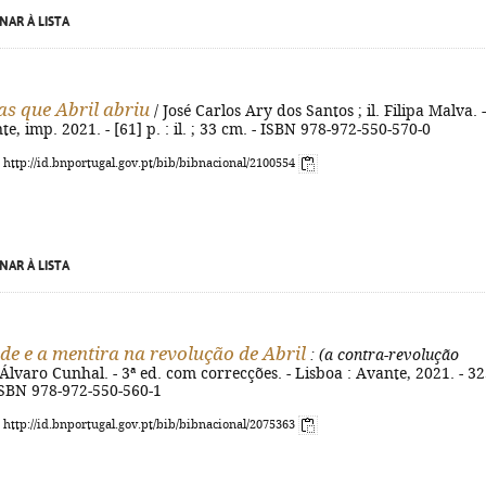
NAR À LISTA
as que Abril abriu
/ José Carlos Ary dos Santos ; il. Filipa Malva. -
e, imp. 2021. - [61] p. : il. ; 33 cm. - ISBN 978-972-550-570-0
: http://id.bnportugal.gov.pt/bib/bibnacional/2100554
NAR À LISTA
de e a mentira na revolução de Abril
: (a contra-revolução
Álvaro Cunhal. - 3ª ed. com correcções. - Lisboa : Avante, 2021. - 3
 ISBN 978-972-550-560-1
: http://id.bnportugal.gov.pt/bib/bibnacional/2075363