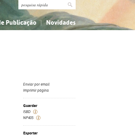
de Publicação
Novidades
s
Religião...
Religião...
Ciências aplicadas...
Ciências aplicadas...
História, geografia, biografias...
História, geografia, biografias...
Enviar por email
Imprimir página
Guardar
ISBD
NP405
Exportar