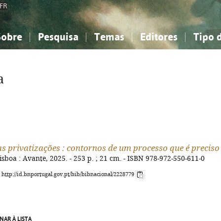
FR
Sobre
Pesquisa
Temas
Editores
Tipo 
obre a Bibliografia Nacional
imples
onhecimento, Informação...
onhecimento, Informação...
Combinada
A minha lista
Como utilizar
Filosofia, psicologia...
Filosofia, psicologia...
Perguntas frequente
a
iências sociais...
iências sociais...
Ciências exatas e naturais...
Ciências exatas e naturais...
rte, desporto...
rte, desporto...
Literatura, linguística...
Literatura, linguística...
as privatizações : contornos de um processo que é preciso
Lisboa : Avante, 2025. - 253 p. ; 21 cm. - ISBN 978-972-550-611-0
: http://id.bnportugal.gov.pt/bib/bibnacional/2228779
NAR À LISTA