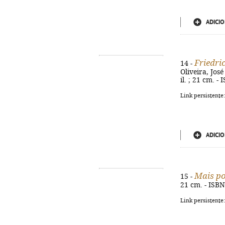
ADICIO
Friedri
14 -
Oliveira, Jos
il. ; 21 cm. 
Link persistente
ADICIO
Mais p
15 -
21 cm. - ISB
Link persistente