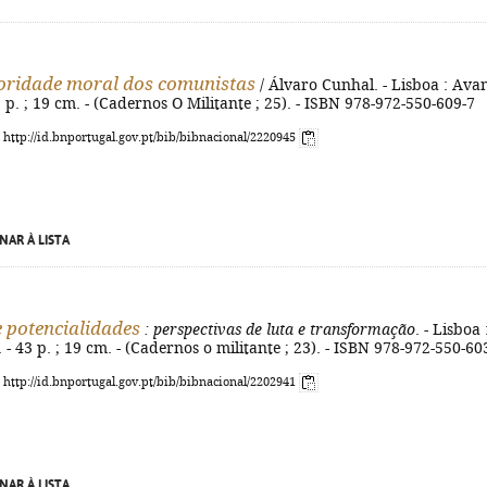
oridade moral dos comunistas
/ Álvaro Cunhal. - Lisboa : Avan
] p. ; 19 cm. - (Cadernos O Militante ; 25). - ISBN 978-972-550-609-7
: http://id.bnportugal.gov.pt/bib/bibnacional/2220945
NAR À LISTA
e potencialidades
: perspectivas de luta e transformação
. - Lisboa 
 - 43 p. ; 19 cm. - (Cadernos o militante ; 23). - ISBN 978-972-550-60
: http://id.bnportugal.gov.pt/bib/bibnacional/2202941
NAR À LISTA