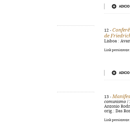
ADICIO
Conferê
12 -
de Friedric
Lisboa : Avant
Link persistente
ADICIO
Manifes
13 -
comunismo
/ 
Antonio Rodrig
orig.: Das Ro
Link persistente