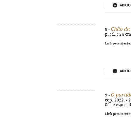
ADICIO
Chão da
8 -
p. : il. ; 24 
Link persistente
ADICIO
O partid
9 -
cop. 2022. - 
Série especia
Link persistente