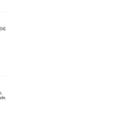
 [4]
e,
uês.