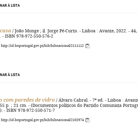
NAR À LISTA
 casa
/ João Monge ; il. Jorge Pé-Curto. - Lisboa : Avante, 2022. - 44,
cm. - ISBN 978-972-550-576-2
: http://id.bnportugal.gov.pt/bib/bibnacional/2111112
NAR À LISTA
o com paredes de vidro
/ Álvaro Cabral. - 7ª ed. - Lisboa : Avant
255 p. ; 21 cm. - (Documentos políticos do Partido Comunista Portug
l). - ISBN 978-972-550-571-7
: http://id.bnportugal.gov.pt/bib/bibnacional/2102974