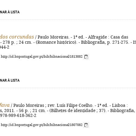
NAR À LISTA
dos corcundas
/ Paulo Moreiras. - 1ª ed. - Alfragide : Casa das
- 278 p. ; 24 cm. - (Romance histórico). - Bibliografia, p. 271-275. - 
044-2
: http://id.bnportugal.gov.pt/bib/bibnacional/1813882
NAR À LISTA
 fava
/ Paulo Moreiras ; rev. Luís Filipe Coelho. - 1ª ed. - Lisboa :
 2011. - 56 p. ; 21 cm. - (Bilhetes de identidade ; 37). - Bibliografia,
 978-989-618-362-2
: http://id.bnportugal.gov.pt/bib/bibnacional/1807082