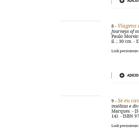
ADICIO
Viagens 
8 -
Journeys of o
Paulo Moreiras
il. ; 30 cm. 
Link persistente
ADICIO
Se eu ca
9 -
insólitas e d
Marques. - [S.
14). - ISBN 9
Link persistente