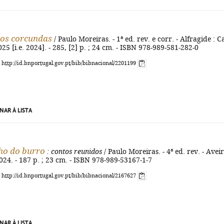
dos corcundas
/ Paulo Moreiras. - 1ª ed. rev. e corr. - Alfragide : C
25 [i.e. 2024]. - 285, [2] p. ; 24 cm. - ISBN 978-989-581-282-0
: http://id.bnportugal.gov.pt/bib/bibnacional/2201199
NAR À LISTA
ho do burro
: contos reunidos
/ Paulo Moreiras. - 4ª ed. rev. - Aveir
024. - 187 p. ; 23 cm. - ISBN 978-989-53167-1-7
: http://id.bnportugal.gov.pt/bib/bibnacional/2167627
NAR À LISTA