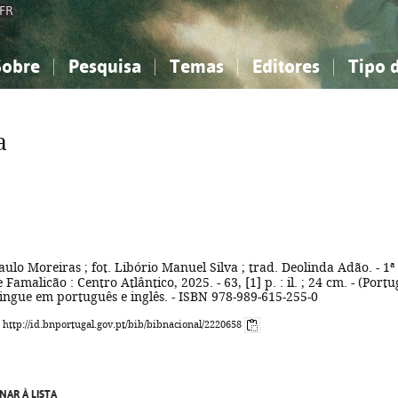
FR
Sobre
Pesquisa
Temas
Editores
Tipo 
obre a Bibliografia Nacional
imples
onhecimento, Informação...
onhecimento, Informação...
Combinada
A minha lista
Como utilizar
Filosofia, psicologia...
Filosofia, psicologia...
Perguntas frequente
a
iências sociais...
iências sociais...
Ciências exatas e naturais...
Ciências exatas e naturais...
rte, desporto...
rte, desporto...
Literatura, linguística...
Literatura, linguística...
aulo Moreiras ; fot. Libório Manuel Silva ; trad. Deolinda Adão. - 1ª
 Famalicão : Centro Atlântico, 2025. - 63, [1] p. : il. ; 24 cm. - (Portu
bilingue em português e inglês. - ISBN 978-989-615-255-0
: http://id.bnportugal.gov.pt/bib/bibnacional/2220658
NAR À LISTA