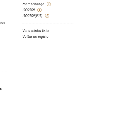
MarcXchange
ISO2709
ISO2709(ISIS)
asa
Ver a minha lista
Voltar ao registo
o :