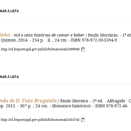
NAR À LISTA
vinho
: mil e uma histórias de comer e beber
/ Paulo Moreiras. - 1ª ed
 Quixote, 2014. - 254 p. : il. ; 24 cm. - ISBN 978-972-20-5594-9
: http://id.bnportugal.gov.pt/bib/bibnacional/1890940
NAR À LISTA
da de D. Fuas Bragatela
/ Paulo Moreira. - 2ª ed. - Alfragide : 
op. 2012. - 307 p. ; 24 cm. - (Romance histórico). - ISBN 978-972-46-
: http://id.bnportugal.gov.pt/bib/bibnacional/1814745