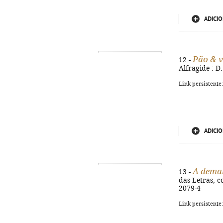
ADICIO
Pão & 
12 -
Alfragide : D.
Link persistente
ADICIO
A deman
13 -
das Letras, c
2079-4
Link persistente