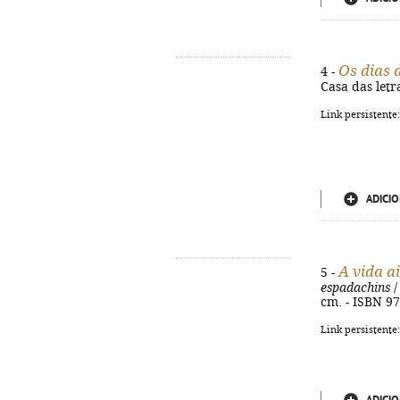
Os dias 
4 -
Casa das letr
Link persistente
ADICIO
A vida a
5 -
espadachins
/
cm. - ISBN 9
Link persistente