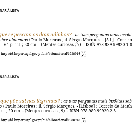
NAR À LISTA
que se pescam os douradinhos?
: as tuas perguntas mais insóli
sobre alimentos
/ Paulo Moreiras ; il. Sérgio Marques. - [S.l.] : Correi
 64 p. : il. ; 20 cm. - (Mentes curiosas ; 7). - ISBN 978-989-99920-1-6
: http://id.bnportugal.gov.pt/bib/bibnacional/1980916
NAR À LISTA
que põe sal nas lágrimas?
: as tuas perguntas mais insólitas so
o
/ Paulo Moreiras ; il. Sérgio Marques. - [Lisboa] : Correio da Manh
: il. ; 20 cm. - (Mentes curiosas ; 9). - ISBN 978-989-99920-2-3
: http://id.bnportugal.gov.pt/bib/bibnacional/1980918