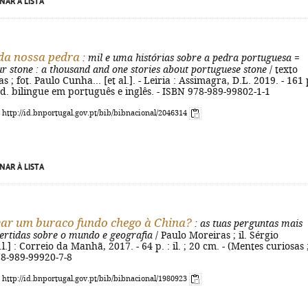
NAR À LISTA
da nossa pedra
: mil e uma histórias sobre a pedra portuguesa
=
ur stone
: a thousand and one stories about portuguese stone
/ texto
 ; fot. Paulo Cunha... [et al.]. - Leiria : Assimagra, D.L. 2019. - 161 p
- Ed. bilingue em português e inglês. - ISBN 978-989-99802-1-1
: http://id.bnportugal.gov.pt/bib/bibnacional/2046314
NAR À LISTA
var um buraco fundo chego à China?
: as tuas perguntas mais
ivertidas sobre o mundo e geografia
/ Paulo Moreiras ; il. Sérgio
l.] : Correio da Manhã, 2017. - 64 p. : il. ; 20 cm. - (Mentes curiosas 
78-989-99920-7-8
: http://id.bnportugal.gov.pt/bib/bibnacional/1980923