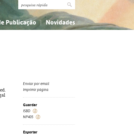
de Publicação
Novidades
s
Religião...
Religião...
Ciências aplicadas...
Ciências aplicadas...
História, geografia, biografias...
História, geografia, biografias...
Enviar por email
 ed.
Imprimir página
gal
Guardar
ISBD
NP405
Exportar