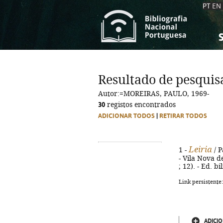
PT
EN
S
S
C
C
Resultado de pesquis
C
C
Autor:=MOREIRAS, PAULO, 1969-
A
A
30
registos encontrados
ADICIONAR TODOS
|
RETIRAR TODOS
Leiria
1 -
/ P
- Vila Nova de
; 12). - Ed. 
Link persistente
ADICIO