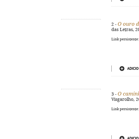
O ouro 
2 -
das Letras, 20
Link persistente
ADICIO
O camin
3 -
Visgarolho, 2
Link persistente
ADICIO