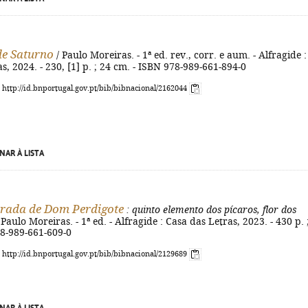
de Saturno
/ Paulo Moreiras. - 1ª ed. rev., corr. e aum. - Alfragide :
as, 2024. - 230, [1] p. ; 24 cm. - ISBN 978-989-661-894-0
: http://id.bnportugal.gov.pt/bib/bibnacional/2162044
NAR À LISTA
irada de Dom Perdigote
: quinto elemento dos pícaros, flor dos
 Paulo Moreiras. - 1ª ed. - Alfragide : Casa das Letras, 2023. - 430 p. 
78-989-661-609-0
: http://id.bnportugal.gov.pt/bib/bibnacional/2129689