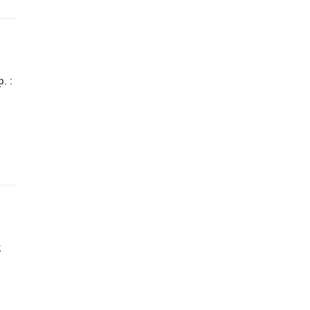
. :
;