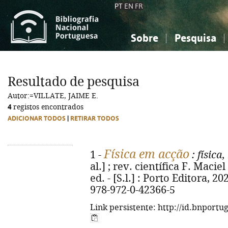
PT
EN
FR
Sobre
Pesquisa
Sobre a Bibliografia Nacional
Simples
Conhecimento, Informação...
Conhecimento, Informação...
Combinada
A
Resultado de pesquisa
Ciências sociais...
Ciências sociais...
Autor:=VILLATE, JAIME E.
Arte, desporto...
Arte, desporto...
4
registos encontrados
ADICIONAR TODOS
|
RETIRAR TODOS
Física em acção
1 -
: física
al.] ; rev. científica F. Maciel
ed. - [S.l.] : Porto Editora, 202
978-972-0-42366-5
Link persistente: http://id.bnportu