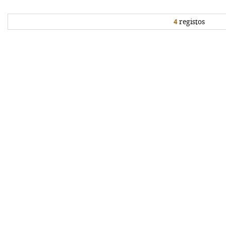
4
registos